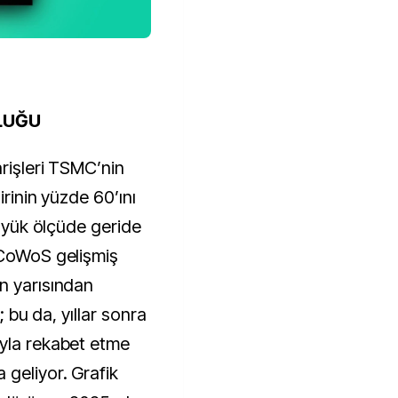
LUĞU
arişleri TSMC’nin
irinin yüzde 60’ını
büyük ölçüde geride
 CoWoS gelişmiş
n yarısından
; bu da, yıllar sonra
uyla rekabet etme
 geliyor. Grafik