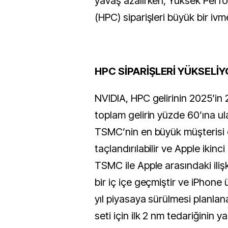
yavaş azalırken, Yüksek Perfor
(HPC) siparişleri büyük bir iv
HPC SİPARİŞLERİ YÜKSELİ
NVIDIA, HPC gelirinin 2025’in 
toplam gelirin yüzde 60’ına u
TSMC’nin en büyük müşterisi 
taçlandırılabilir ve Apple ikinci 
TSMC ile Apple arasındaki iliş
bir iç içe geçmiştir ve iPhone 
yıl piyasaya sürülmesi planla
seti için ilk 2 nm tedariğinin y