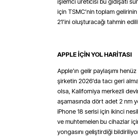
işlemci üreticisi bu gidişatı sü
için TSMC’nin toplam gelirinin
21’ini oluşturacağı tahmin edili
APPLE İÇİN YOL HARİTASI
Apple’ın gelir paylaşımı henü
şirketin 2026’da tacı geri alm
olsa, Kaliforniya merkezli devi
aşamasında dört adet 2 nm y
iPhone 18 serisi için ikinci ne
ve muhtemelen bu cihazlar iç
yongasını geliştirdiği bildiriliy