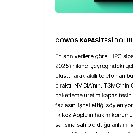
COWOS KAPASİTESİ DOLU
En son verilere göre, HPC sip
2025’in ikinci çeyreğindeki gel
oluşturarak akıllı telefonları 
bıraktı. NVIDIA’nın, TSMC’nin
paketleme üretim kapasitesini
fazlasını işgal ettiği söyleniyor
ilk kez Apple’ın hakim konum
şansına sahip olduğu anlamına