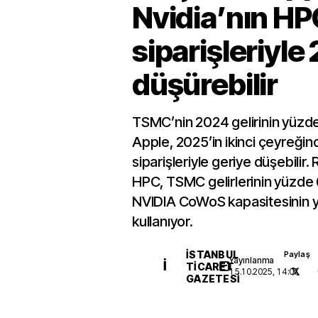
Nvidia’nın HP
siparişleriyle 
düşürebilir
TSMC’nin 2024 gelirinin yüzd
Apple, 2025’in ikinci çeyreği
siparişleriyle geriye düşebilir.
HPC, TSMC gelirlerinin yüzde 
NVIDIA CoWoS kapasitesinin ya
kullanıyor.
İSTANBUL
Paylaş
Yayınlanma
İ
TICARET
15.10.2025, 14:07
GAZETESI