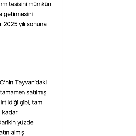
4 nm tesisini mümkün
e getirmesini
r 2025 yılı sonuna
’nin Tayvan’daki
a tamamen satılmış
ildiği gibi, tam
a kadar
darikin yüzde
atın almış