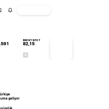
ÜYE
CANLI BORSA
Girişi
BRENTSPOT
.591
82,15
PİYASA
VERİLERİ
-0,54%
-0,76%
+0,00
-0,63
Türkiye
onuma geliyor
dönümlük