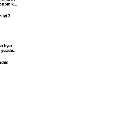
ekonomik
iyi 3.
artıyor:
ı yüzde
adım: