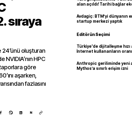
C
alan açıldı! Tarihi bağlar 
ortaklığa dönüşüyor
2. sıraya
Avdagiç: BTM’yi dünyanın en 
startup merkezi yaptık
Editörün Seçimi
Türkiye'de dijitalleşme hızı 
e 24’ünü oluşturan
İnternet kullananların oran
92,3'e yükseldi
nde NVIDIA’nın HPC
Anthropic geriliminde yeni 
 Raporlara göre
Mythos’a sınırlı erişim izni
60’ını aşarken,
rısından fazlasını
N