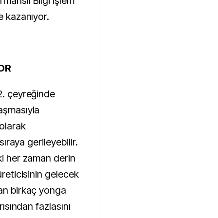
manslı Bilgi İşlem
me kazanıyor.
YOR
2. çeyreğinde
laşmasıyla
olarak
sıraya gerileyebilir.
ki her zaman derin
üreticisinin gelecek
nan birkaç yonga
arısından fazlasını