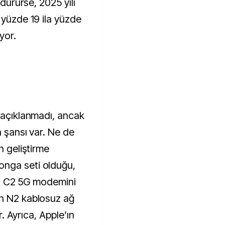
rdürürse, 2025 yılı
 yüzde 19 ila yüzde
yor.
z açıklanmadı, ancak
a şansı var. Ne de
n geliştirme
onga seti olduğu,
sil C2 5G modemini
in N2 kablosuz ağ
or. Ayrıca, Apple’ın