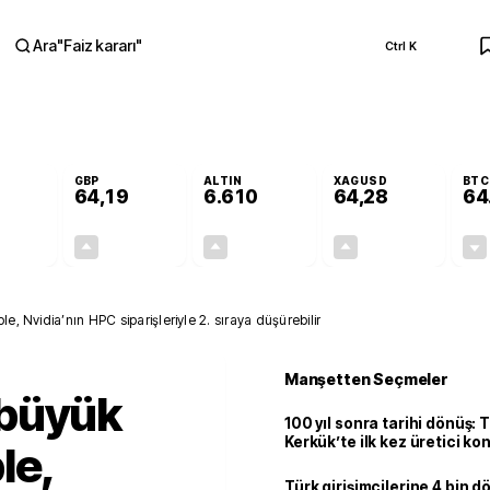
Ara
"
Faiz kararı
"
Ctrl K
RA
GBP
ALTIN
XAGUSD
BTC
64,19
6.610
64,28
64
+0,01%
+0,03%
+1,81%
+4,52%
0,00
0,02
117,77
2,78
, Nvidia’nın HPC siparişleriyle 2. sıraya düşürebilir
Manşetten Seçmeler
 büyük
100 yıl sonra tarihi dönüş: 
Kerkük’te ilk kez üretici k
le,
Türk girişimcilerine 4 bin 