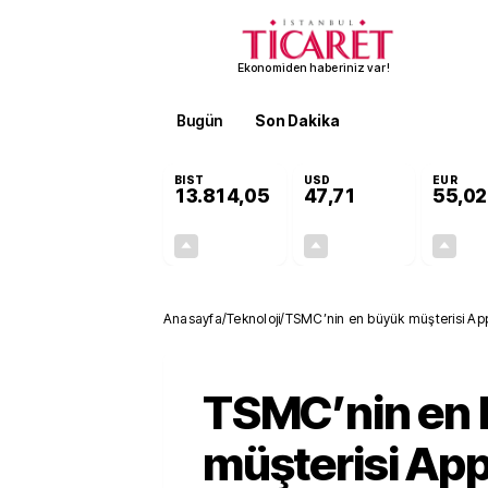
Ekonomiden haberiniz var!
Bugün
Son Dakika
Finans
EKST
BIST
USD
EUR
13.814,05
47,71
55,02
+0,11%
+0,17%
15,24
0,08
Anasayfa
/
Teknoloji
/
TSMC’nin en büyük müşterisi Apple
TSMC’nin en
müşterisi App