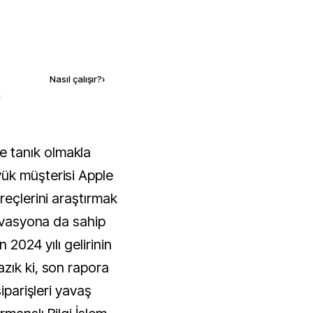
Kaynak ekle
Nasıl çalışır?
›
k
ük müşterisi Apple
reçlerini araştırmak
tivasyona da sahip
n 2024 yılı gelirinin
zık ki, son rapora
siparişleri yavaş