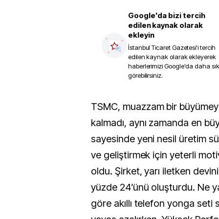
Google'da bizi tercih
edilen kaynak olarak
ekleyin
İstanbul Ticaret Gazetesi
'i tercih
edilen kaynak olarak ekleyerek
haberlerimizi Google'da daha sı
görebilirsiniz.
TSMC, muazzam bir büyümeye tanık olmakla
kalmadı, aynı zamanda en büy
sayesinde yeni nesil üretim sü
ve geliştirmek için yeterli mo
oldu. Şirket, yarı iletken devini
yüzde 24’ünü oluşturdu. Ne ya
göre akıllı telefon yonga seti 