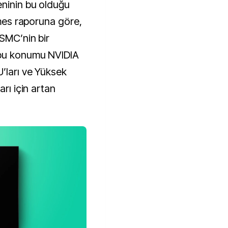
eninin bu olduğu
Times raporuna göre,
TSMC’nin bir
 bu konumu NVIDIA
U’ları ve Yüksek
arı için artan