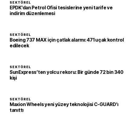
SEKTÖREL
EPDK’dan Petrol Ofisi tesislerine yeni tarife ve
indirim düzenlemesi
SEKTÖREL
Boeing 737 MAX için çatlak alarmı: 471 uçak kontrol
edilecek
SEKTÖREL
SunExpress’ten yolcu rekoru: Bir günde 72 bin 340
kişi
SEKTÖREL
Maxion Wheels yeni yüzey teknolojisi C-GUARD’ı
tanıttı