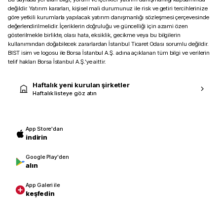
değildir. Yatırım kararları, kişisel mali durumunuz ile risk ve getiri tercihlerinize
göre yetkili kurumlarla yapılacak yatırım danışmanlığı sözleşmesi çerçevesinde
değerlendirilmelidir. İçeriklerin doğruluğu ve güncelliği için azami özen
gösterilmekle birlikte, olası hata, eksiklik, gecikme veya bu bilgilerin
kullanımından doğabilecek zararlardan İstanbul Ticaret Odası sorumlu değildir.
BIST isim ve logosu ile Borsa İstanbul A.Ş. adına açıklanan tüm bilgi ve verilerin
telif hakları Borsa İstanbul A.Ş.’ye aittir.
Haftalık yeni kurulan şirketler
Haftalık listeye göz atın
App Store'dan
indirin
Google Play'den
alın
App Galeri ile
keşfedin