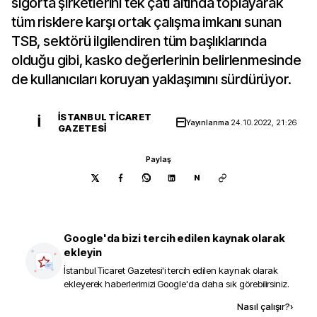
sigorta şirketlerini tek çatı altında toplayarak
tüm risklere karşı ortak çalışma imkanı sunan
TSB, sektörü ilgilendiren tüm başlıklarında
olduğu gibi, kasko değerlerinin belirlenmesinde
de kullanıcıları koruyan yaklaşımını sürdürüyor.
İSTANBUL TICARET
İ
Yayınlanma
24.10.2022, 21:26
GAZETESI
Paylaş
N
Google'da bizi tercih edilen kaynak olarak
ekleyin
İstanbul Ticaret Gazetesi
'i tercih edilen kaynak olarak
ekleyerek haberlerimizi Google'da daha sık görebilirsiniz.
Kaynak ekle
Nasıl çalışır?
›