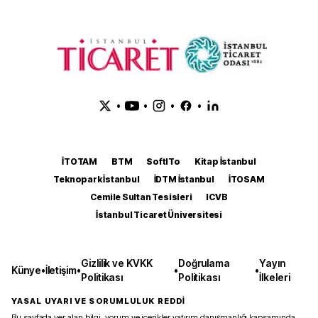
•
•
•
•
İTOTAM
BTM
SoftITo
Kitap İstanbul
Teknopark İstanbul
İDTM İstanbul
İTOSAM
Cemile Sultan Tesisleri
ICVB
İstanbul Ticaret Üniversitesi
Gizlilik ve KVKK
Doğrulama
Yayın
Künye
•
İletişim
•
•
•
Politikası
Politikası
İlkeleri
YASAL UYARI VE SORUMLULUK REDDİ
Bu sayfada yer alan bilgi, yorum ve içerikler yatırım danışmanlığı kapsamında