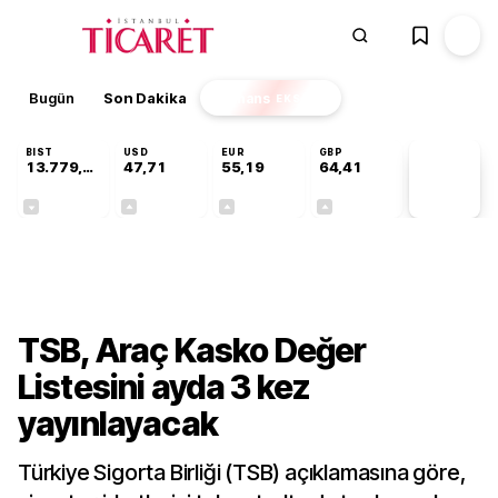
Bugün
Son Dakika
Finans
EKSTRA
BIST
USD
EUR
GBP
13.779,39
47,71
55,19
64,41
PİYASA
VERİLERİ
-0,14%
+0,18%
+0,32%
+0,38%
Sektörel
TSB, Araç Kasko Değer
Listesini ayda 3 kez
yayınlayacak
Türkiye Sigorta Birliği (TSB) açıklamasına göre,