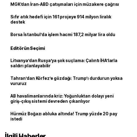
MGK’dan İran-ABD çatışmaları için müzakere çağrısı
Sıfır atık hedefi için 161 projeye 914 milyon liralık
destek
Borsa İstanbul’da işlem hacmi 187,2 milyar lira oldu
Editörün Seçimi
Litvanya’dan Rusya’ya şok suçlama: Çalıntı İHA’larla
saldırı planlayabilir
Tahran’dan Körfez’e gözdağı: Trump’ı durdurun yoksa
vururuz
AB havalimanlarında kriz: Yoğunluktan dolayı yeni
giriş-çıkış sistemi devreden çıkarılıyor
Hürmüz Boğazı abluka altında! Trump yüzde 20 pay
istedi
İlgili Haberler