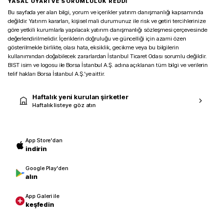
YASAL UYARI VE SORUMLULUK REDDİ
Bu sayfada yer alan bilgi, yorum ve içerikler yatırım danışmanlığı kapsamında
değildir. Yatırım kararları, kişisel mali durumunuz ile risk ve getiri tercihlerinize
göre yetkili kurumlarla yapılacak yatırım danışmanlığı sözleşmesi çerçevesinde
değerlendirilmelidir. İçeriklerin doğruluğu ve güncelliği için azami özen
gösterilmekle birlikte, olası hata, eksiklik, gecikme veya bu bilgilerin
kullanımından doğabilecek zararlardan İstanbul Ticaret Odası sorumlu değildir.
BIST isim ve logosu ile Borsa İstanbul A.Ş. adına açıklanan tüm bilgi ve verilerin
telif hakları Borsa İstanbul A.Ş.’ye aittir.
Haftalık yeni kurulan şirketler
Haftalık listeye göz atın
App Store'dan
indirin
Google Play'den
alın
App Galeri ile
keşfedin