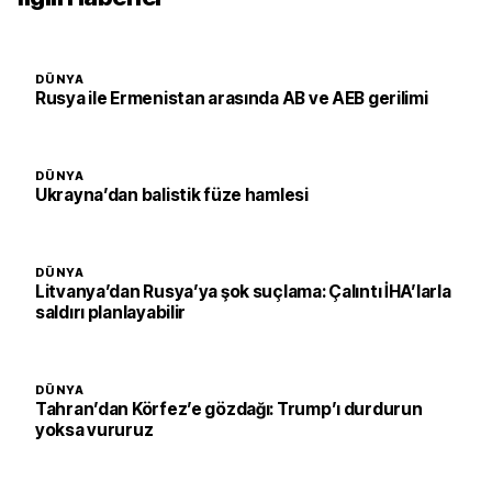
DÜNYA
Rusya ile Ermenistan arasında AB ve AEB gerilimi
DÜNYA
Ukrayna’dan balistik füze hamlesi
DÜNYA
Litvanya’dan Rusya’ya şok suçlama: Çalıntı İHA’larla
saldırı planlayabilir
DÜNYA
Tahran’dan Körfez’e gözdağı: Trump’ı durdurun
yoksa vururuz