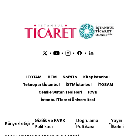
•
•
•
•
İTOTAM
BTM
SoftITo
Kitap İstanbul
Teknopark İstanbul
İDTM İstanbul
İTOSAM
Cemile Sultan Tesisleri
ICVB
İstanbul Ticaret Üniversitesi
Gizlilik ve KVKK
Doğrulama
Yayın
Künye
•
İletişim
•
•
•
Politikası
Politikası
İlkeleri