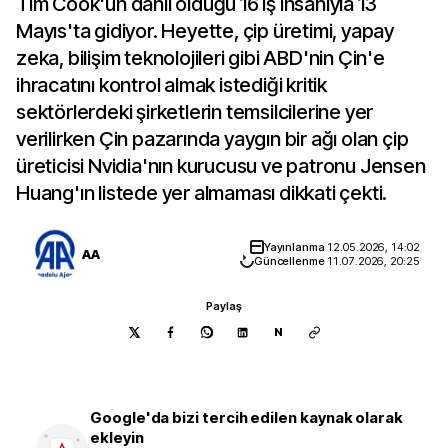
Tim Cook'un dahil olduğu 16 iş insanıyla 13
Mayıs'ta gidiyor. Heyette, çip üretimi, yapay
zeka, bilişim teknolojileri gibi ABD'nin Çin'e
ihracatını kontrol almak istediği kritik
sektörlerdeki şirketlerin temsilcilerine yer
verilirken Çin pazarında yaygın bir ağı olan çip
üreticisi Nvidia'nın kurucusu ve patronu Jensen
Huang'ın listede yer almaması dikkati çekti.
Yayınlanma
12.05.2026, 14:02
AA
Güncellenme
11.07.2026, 20:25
Paylaş
N
Google'da bizi tercih edilen kaynak olarak
ekleyin