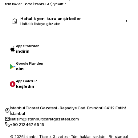
telif hakları Borsa İstanbul A.Ş.’ye aittir.
Haftalık yeni kurulan şirketler
Haftalık listeye göz atın
App Store'dan
indirin
Google Play'den
alın
App Galeri ile
keşfedin
İstanbul Ticaret Gazetesi · Reşadiye Cad. Eminönü 34112 Fatih/
İstanbul
iletisim@istanbulticaretgazetesi.com
+90 212 467 65 15
© 2026 İstanbul Ticaret Gazetesi · Tüm hakları saklıdır · Bir İstanbul