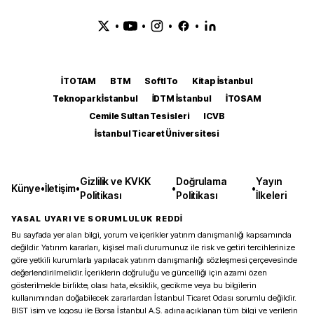
•
•
•
•
İTOTAM
BTM
SoftITo
Kitap İstanbul
Teknopark İstanbul
İDTM İstanbul
İTOSAM
Cemile Sultan Tesisleri
ICVB
İstanbul Ticaret Üniversitesi
Gizlilik ve KVKK
Doğrulama
Yayın
Künye
•
İletişim
•
•
•
Politikası
Politikası
İlkeleri
YASAL UYARI VE SORUMLULUK REDDİ
Bu sayfada yer alan bilgi, yorum ve içerikler yatırım danışmanlığı kapsamında
değildir. Yatırım kararları, kişisel mali durumunuz ile risk ve getiri tercihlerinize
göre yetkili kurumlarla yapılacak yatırım danışmanlığı sözleşmesi çerçevesinde
değerlendirilmelidir. İçeriklerin doğruluğu ve güncelliği için azami özen
gösterilmekle birlikte, olası hata, eksiklik, gecikme veya bu bilgilerin
kullanımından doğabilecek zararlardan İstanbul Ticaret Odası sorumlu değildir.
BIST isim ve logosu ile Borsa İstanbul A.Ş. adına açıklanan tüm bilgi ve verilerin