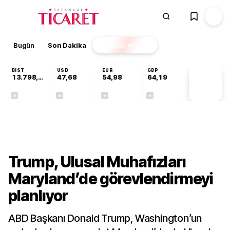
Bugün
Son Dakika
Finans
EKSTRA
BIST
USD
EUR
GBP
13.798,82
47,68
54,98
64,19
PİYASA
VERİLERİ
+0,70%
+0,11%
-0,06%
+0,03%
Dünya
Trump, Ulusal Muhafızları
Maryland’de görevlendirmeyi
planlıyor
ABD Başkanı Donald Trump, Washington’un