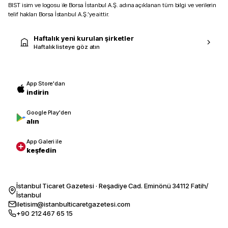
BIST isim ve logosu ile Borsa İstanbul A.Ş. adına açıklanan tüm bilgi ve verilerin
telif hakları Borsa İstanbul A.Ş.’ye aittir.
Haftalık yeni kurulan şirketler
Haftalık listeye göz atın
App Store'dan
indirin
Google Play'den
alın
App Galeri ile
keşfedin
İstanbul Ticaret Gazetesi · Reşadiye Cad. Eminönü 34112 Fatih/
İstanbul
iletisim@istanbulticaretgazetesi.com
+90 212 467 65 15