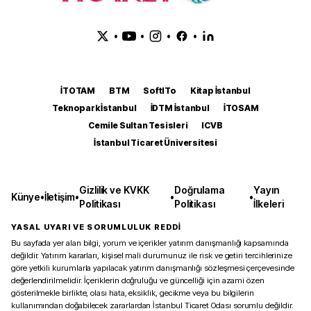
•
•
•
•
İTOTAM
BTM
SoftITo
Kitap İstanbul
Teknopark İstanbul
İDTM İstanbul
İTOSAM
Cemile Sultan Tesisleri
ICVB
İstanbul Ticaret Üniversitesi
Gizlilik ve KVKK
Doğrulama
Yayın
Künye
•
İletişim
•
•
•
Politikası
Politikası
İlkeleri
YASAL UYARI VE SORUMLULUK REDDİ
Bu sayfada yer alan bilgi, yorum ve içerikler yatırım danışmanlığı kapsamında
değildir. Yatırım kararları, kişisel mali durumunuz ile risk ve getiri tercihlerinize
göre yetkili kurumlarla yapılacak yatırım danışmanlığı sözleşmesi çerçevesinde
değerlendirilmelidir. İçeriklerin doğruluğu ve güncelliği için azami özen
gösterilmekle birlikte, olası hata, eksiklik, gecikme veya bu bilgilerin
kullanımından doğabilecek zararlardan İstanbul Ticaret Odası sorumlu değildir.