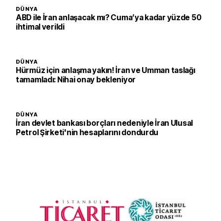
DÜNYA
ABD ile İran anlaşacak mı? Cuma’ya kadar yüzde 50
ihtimal verildi
DÜNYA
Hürmüz için anlaşma yakın! İran ve Umman taslağı
tamamladı: Nihai onay bekleniyor
DÜNYA
İran devlet bankası borçları nedeniyle İran Ulusal
Petrol Şirketi'nin hesaplarını dondurdu