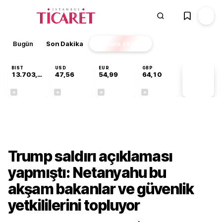
Bugün
Son Dakika
Finans
EKSTRA
BIST
USD
EUR
GBP
13.703,13
47,56
54,99
64,10
PİYASA
VERİLERİ
+0,11%
+0,07%
+0,26%
+0,18%
Dünya
Trump saldırı açıklaması
yapmıştı: Netanyahu bu
akşam bakanlar ve güvenlik
yetkililerini topluyor