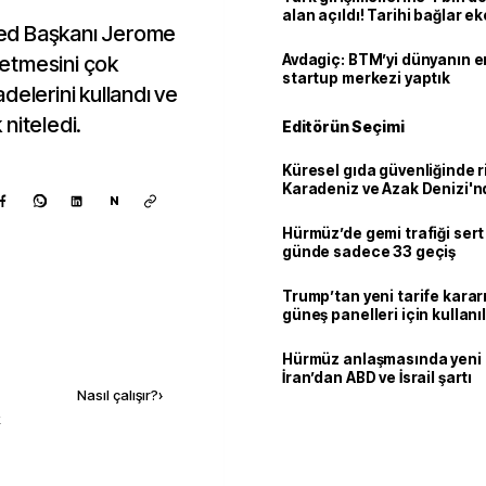
alan açıldı! Tarihi bağlar 
ed Başkanı Jerome
ortaklığa dönüşüyor
a etmesini çok
Avdagiç: BTM’yi dünyanın en 
startup merkezi yaptık
fadelerini kullandı ve
 niteledi.
Editörün Seçimi
Küresel gıda güvenliğinde r
Karadeniz ve Azak Denizi'nd
N
trafiği sekteye uğradı
Hürmüz’de gemi trafiği sert
günde sadece 33 geçiş
Trump’tan yeni tarife kararı
güneş panelleri için kullan
yüzde 15 vergi
Kaynak ekle
Hürmüz anlaşmasında yeni
İran’dan ABD ve İsrail şartı
Nasıl çalışır?
›
k