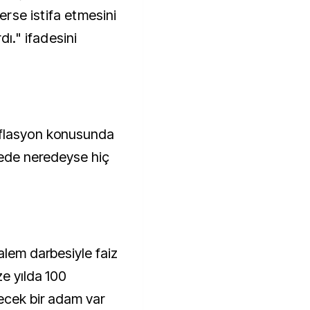
rse istifa etmesini
dı." ifadesini
nflasyon konusunda
lkede neredeyse hiç
alem darbesiyle faiz
ze yılda 100
lecek bir adam var