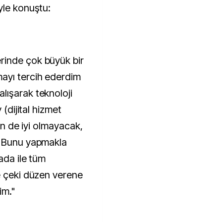
yle konuştu:
rinde çok büyük bir
ayı tercih ederdim
lışarak teknoloji
 (dijital hizmet
çin de iyi olmayacak,
. Bunu yapmakla
ada ile tüm
e çeki düzen verene
im."