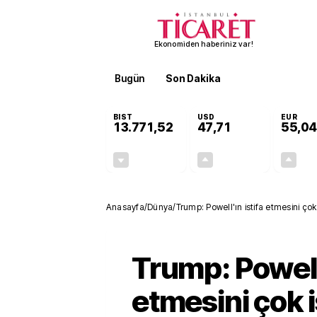
Ekonomiden haberiniz var!
Bugün
Son Dakika
Finans
EKST
BIST
USD
EUR
13.771,52
47,71
55,04
-0,20%
+0,17%
-27,30
0,08
Anasayfa
/
Dünya
/
Trump: Powell'ın istifa etmesini çok
Trump: Powell'
etmesini çok 