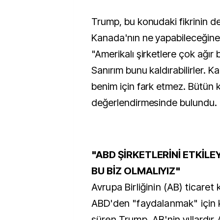
Trump, bu konudaki fikrinin de
Kanada'nın ne yapabileceğine
"Amerikalı şirketlere çok ağır 
Sanırım bunu kaldırabilirler. K
benim için fark etmez. Bütün k
değerlendirmesinde bulundu.
"ABD ŞİRKETLERİNİ ETKİLE
BU BİZ OLMALIYIZ"
Avrupa Birliğinin (AB) ticare
ABD'den "faydalanmak" için
süren Trump, AB'nin yıllardır