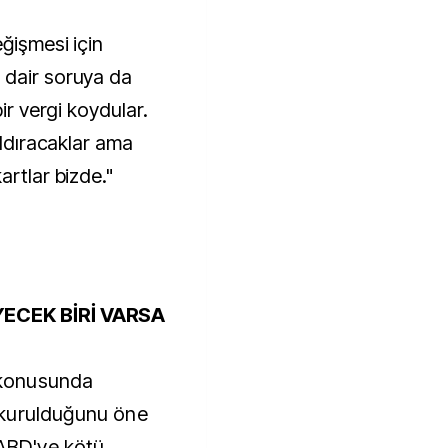
ğişmesi için
 dair soruya da
bir vergi koydular.
aldıracaklar ama
artlar bizde."
YECEK BİRİ VARSA
t konusunda
 kurulduğunu öne
 ABD'ye kötü