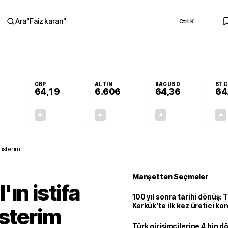
Ara
"
Faiz kararı
"
Ctrl K
RA
GBP
ALTIN
XAGUSD
BTC
64,19
6.606
64,36
64
+0,04%
+0,03%
+1,75%
+4,65%
0,02
0,02
113,77
2,86
 isterim
Manşetten Seçmeler
ın istifa
100 yıl sonra tarihi dönüş: 
Kerkük’te ilk kez üretici k
isterim
Türk girişimcilerine 4 bin 