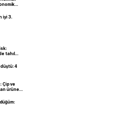
ekonomik
iyi 3.
isk:
e tahıl
 düştü: 4
: Çip ve
ılan ürüne
 düğüm: