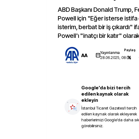
ABD Başkanı Donald Trump, F
Powell için "Eğer isterse istif
isterim, berbat bir iş çıkardı" i
Powell'ı "inatçı bir katır" olarak
Paylaş
Yayınlanma
AA
28.06.2025, 08:06
Google'da bizi tercih
edilen kaynak olarak
ekleyin
İstanbul Ticaret Gazetesi
'i tercih
edilen kaynak olarak ekleyerek
haberlerimizi Google'da daha sı
görebilirsiniz.