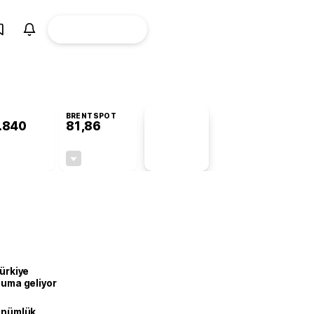
ÜYE
CANLI BORSA
Girişi
BRENTSPOT
.840
81,86
PİYASA
VERİLERİ
+0,18%
-1,11%
+0,00
-0,92
Türkiye
onuma geliyor
dönümlük