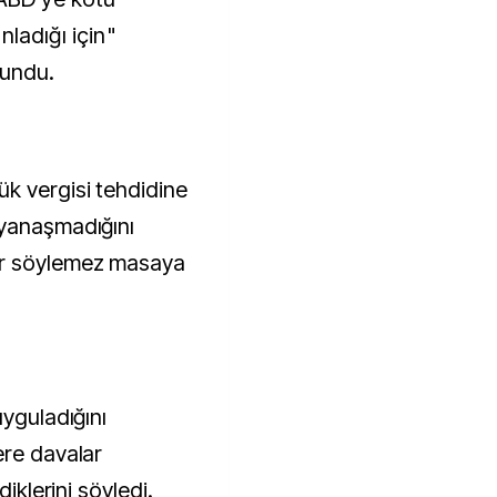
ladığı için"
vundu.
k vergisi tehdidine
 yanaşmadığını
er söylemez masaya
uyguladığını
ere davalar
diklerini söyledi.