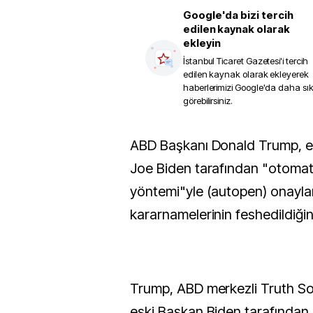
Google'da bizi tercih
edilen kaynak olarak
ekleyin
İstanbul Ticaret Gazetesi
'i tercih
edilen kaynak olarak ekleyerek
haberlerimizi Google'da daha sı
görebilirsiniz.
ABD Başkanı Donald Trump, eski ABD Başkanı
Joe Biden tarafından "otomat
yöntemi"yle (autopen) onayla
kararnamelerinin feshedildiğini
Trump, ABD merkezli Truth So
eski Başkan Biden tarafından