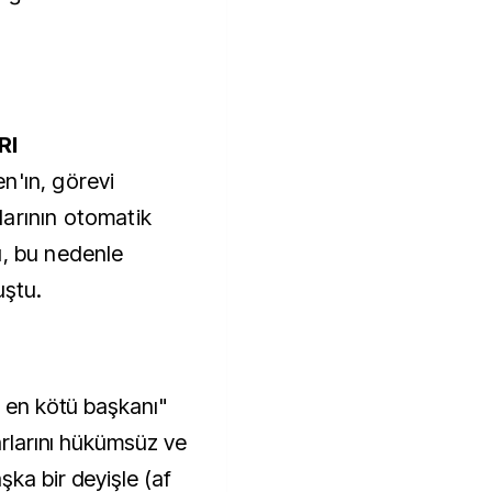
RI
n'ın, görevi
arının otomatik
ı, bu nedenle
ştu.
n en kötü başkanı"
rarlarını hükümsüz ve
ka bir deyişle (af