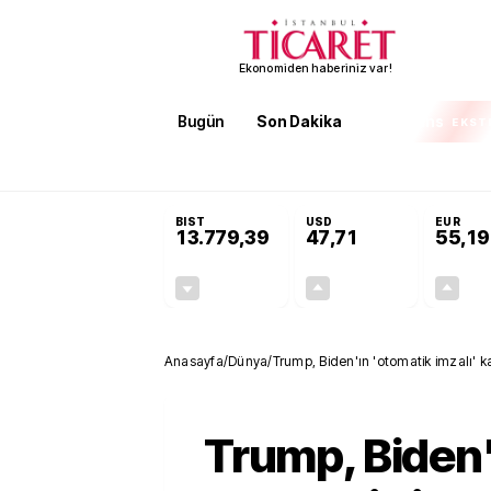
Ekonomiden haberiniz var!
Bugün
Son Dakika
Finans
EKST
SON DAKİKA
Terörsüz Türkiye Yasası teklifi 
BIST
USD
EUR
13.779,39
47,71
55,19
-0,14%
+0,18%
-19,42
0,09
Anasayfa
/
Dünya
/
Trump, Biden'ın 'otomatik imzalı' ka
Trump, Biden'