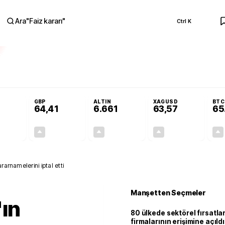
Ara
"
Faiz kararı
"
Ctrl K
RA
Adalet Komisyonu’nda kabul edildi
Terörsüz Türkiye Yasası teklifi Adalet K
GBP
ALTIN
XAGUSD
BTC
64,41
6.661
63,57
65
+0,32%
+0,38%
+2,59%
+3,37%
0,18
0,24
167,96
2,07
rarnamelerini iptal etti
Manşetten Seçmeler
ın
80 ülkede sektörel fırsatla
firmalarının erişimine açıldı