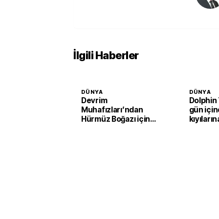
İlgili Haberler
DÜNYA
DÜNYA
Devrim
Dolphin 
Muhafızları’ndan
gün için
Hürmüz Boğazı için
kıyıların
şartlı açılma mesajı