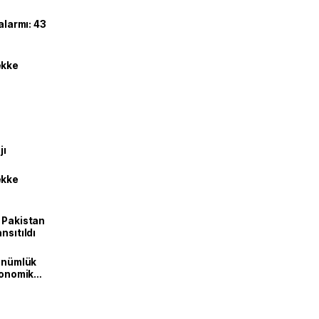
alarmı: 43
ekke
jı
ekke
e Pakistan
nsıtıldı
dönümlük
ekonomik