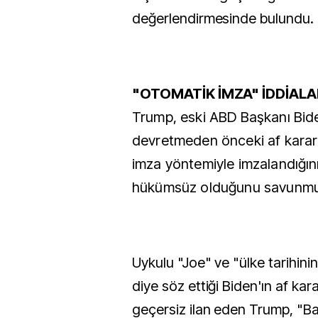
değerlendirmesinde bulundu.
"OTOMATİK İMZA" İDDİALA
Trump, eski ABD Başkanı Bide
devretmeden önceki af kararl
imza yöntemiyle imzalandığın
hükümsüz olduğunu savunmu
Uykulu "Joe" ve "ülke tarihini
diye söz ettiği Biden'ın af ka
geçersiz ilan eden Trump, "Baş