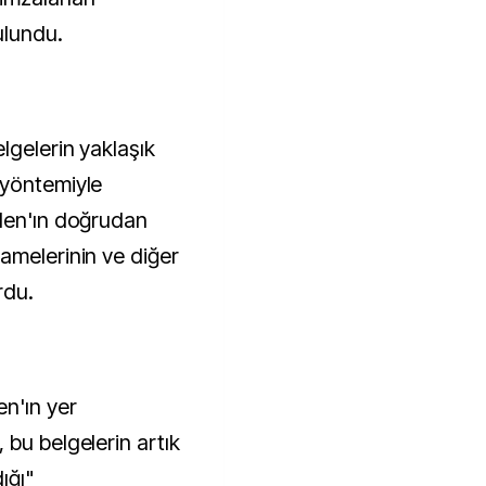
ulundu.
lgelerin yaklaşık
 yöntemiyle
iden'ın doğrudan
amelerinin ve diğer
rdu.
en'ın yer
 bu belgelerin artık
ığı"