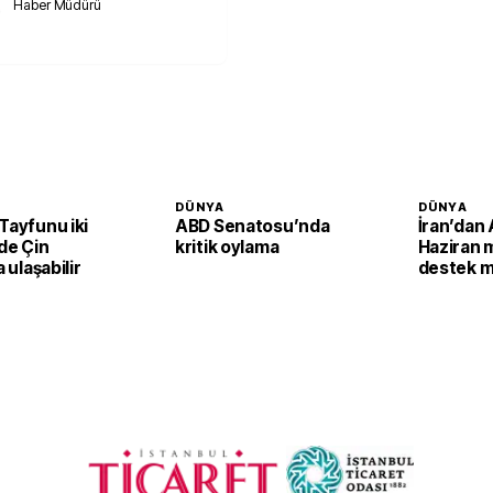
Haber Müdürü
DÜNYA
DÜNYA
Tayfunu iki
ABD Senatosu’nda
İran’dan 
de Çin
kritik oylama
Haziran 
a ulaşabilir
destek m