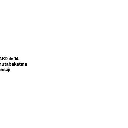
ABD ile 14
mutabakatına
esajı