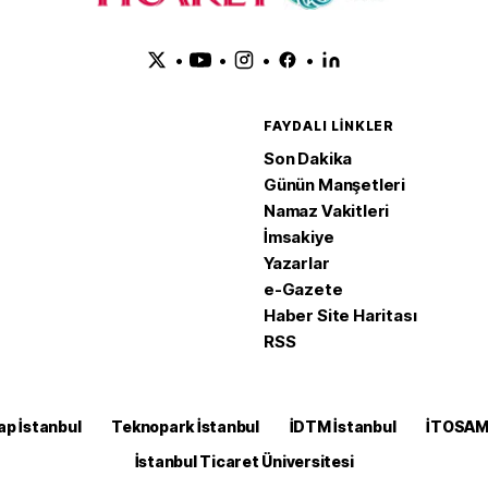
•
•
•
•
FAYDALI LINKLER
Son Dakika
Günün Manşetleri
Namaz Vakitleri
İmsakiye
Yazarlar
e-Gazete
Haber Site Haritası
RSS
ap İstanbul
Teknopark İstanbul
İDTM İstanbul
İTOSA
İstanbul Ticaret Üniversitesi