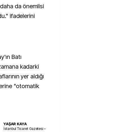
, daha da önemlisi
." ifadelerini
y'ın Batı
 zamana kadarki
larının yer aldığı
yerine "otomatik
YAŞAR KAYA
İstanbul Ticaret Gazetesi –