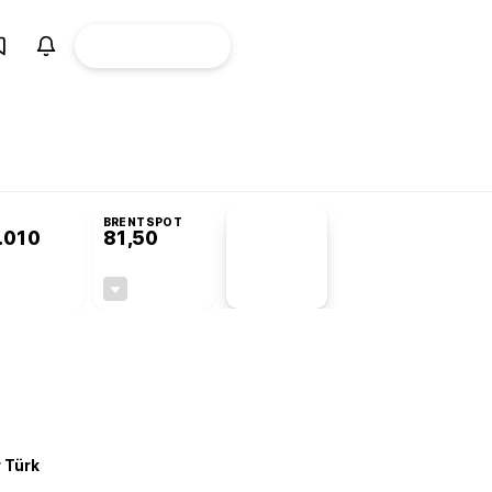
ÜYE
CANLI BORSA
Girişi
omisyonu’nda kabul edildi
BRENTSPOT
.010
81,50
PİYASA
VERİLERİ
+0,23%
-1,55%
+0,00
-1,28
r Türk