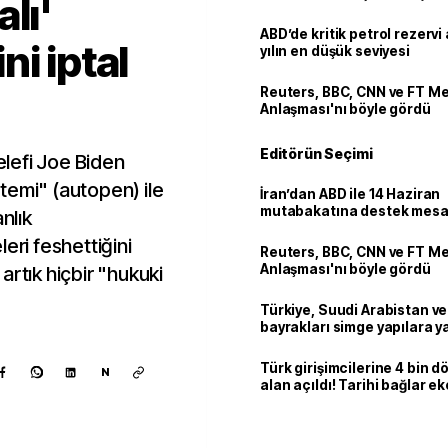
lı'
ABD’de kritik petrol rezervi 
i iptal
yılın en düşük seviyesi
Reuters, BBC, CNN ve FT M
Anlaşması'nı böyle gördü
Editörün Seçimi
lefi Joe Biden
temi" (autopen) ile
İran’dan ABD ile 14 Haziran
mutabakatına destek mesa
nlık
eri feshettiğini
Reuters, BBC, CNN ve FT M
Anlaşması'nı böyle gördü
artık hiçbir "hukuki
Türkiye, Suudi Arabistan v
bayrakları simge yapılara ya
Türk girişimcilerine 4 bin 
N
alan açıldı! Tarihi bağlar 
ortaklığa dönüşüyor