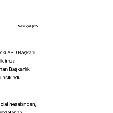
Kaynak ekle
Nasıl çalışır?
›
k
ik imza
nan Başkanlık
 açıkladı.
cial hesabından,
 imzalanan