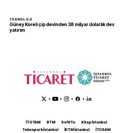
TEKNOLOJI
Güney Koreli çip devinden 38 milyar dolarlık dev
yatırım
•
•
•
•
İTOTAM
BTM
SoftITo
Kitap İstanbul
Teknopark İstanbul
İDTM İstanbul
İTOSAM