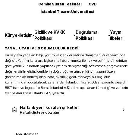
Cemile Sultan Tesisleri
ICVB
İstanbul Ticaret Üniversitesi
Gizlilik ve KVKK
Doğrulama
Yayın
Künye
•
İletişim
•
•
•
Politikası
Politikası
İlkeleri
YASAL UYARI VE SORUMLULUK REDDİ
Bu sayfada yer alan bilgi, yorum ve içerikler yatırım danışmanlığı kapsamında
değildir. Yatırım kararları, kişisel mali durumunuz ile risk ve getiri tercihlerinize
göre yetkili kurumlarla yapılacak yatırım danışmanlığı sözleşmesi çerçevesinde
değerlendirilmelidir. İçeriklerin doğruluğu ve güncelliği için azami özen
gösterilmekle birlikte, olası hata, eksiklik, gecikme veya bu bilgilerin
kullanımından doğabilecek zararlardan İstanbul Ticaret Odası sorumlu değildir.
BIST isim ve logosu ile Borsa İstanbul A.Ş. adına açıklanan tüm bilgi ve verilerin
telif hakları Borsa İstanbul A.Ş.’ye aittir.
Haftalık yeni kurulan şirketler
Haftalık listeye göz atın
App Store'dan