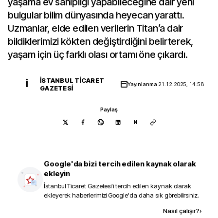
yaşama ev sahipliği yapabileceğine dair yeni
bulgular bilim dünyasında heyecan yarattı.
Uzmanlar, elde edilen verilerin Titan’a dair
bildiklerimizi kökten değiştirdiğini belirterek,
yaşam için üç farklı olası ortamı öne çıkardı.
İSTANBUL TICARET
İ
Yayınlanma
21.12.2025, 14:58
GAZETESI
Paylaş
N
Google'da bizi tercih edilen kaynak olarak
ekleyin
İstanbul Ticaret Gazetesi
'i tercih edilen kaynak olarak
ekleyerek haberlerimizi Google'da daha sık görebilirsiniz.
Kaynak ekle
Nasıl çalışır?
›