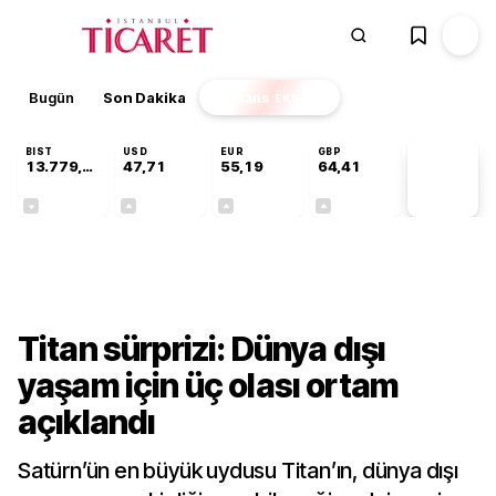
Bugün
Son Dakika
Finans
EKSTRA
BIST
USD
EUR
GBP
13.779,39
47,71
55,19
64,41
PİYASA
VERİLERİ
-0,14%
+0,18%
+0,32%
+0,38%
Teknoloji
Titan sürprizi: Dünya dışı
yaşam için üç olası ortam
açıklandı
Satürn’ün en büyük uydusu Titan’ın, dünya dışı