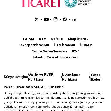
•
•
•
•
İTOTAM
BTM
SoftITo
Kitap İstanbul
Teknopark İstanbul
İDTM İstanbul
İTOSAM
Cemile Sultan Tesisleri
ICVB
İstanbul Ticaret Üniversitesi
Gizlilik ve KVKK
Doğrulama
Yayın
Künye
•
İletişim
•
•
•
Politikası
Politikası
İlkeleri
YASAL UYARI VE SORUMLULUK REDDİ
Bu sayfada yer alan bilgi, yorum ve içerikler yatırım danışmanlığı kapsamında
değildir. Yatırım kararları, kişisel mali durumunuz ile risk ve getiri tercihlerinize
göre yetkili kurumlarla yapılacak yatırım danışmanlığı sözleşmesi çerçevesinde
değerlendirilmelidir. İçeriklerin doğruluğu ve güncelliği için azami özen