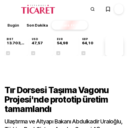
Bugün
Son Dakika
Finans
EKSTRA
BIST
USD
EUR
GBP
13.703,13
47,57
54,98
64,10
PİYASA
VERİLERİ
+0,11%
+0,10%
+0,23%
+0,17%
Sektörel
Tır Dorsesi Taşıma Vagonu
Projesi'nde prototip üretim
tamamlandı
Ulaştırma ve Altyapı Bakanı Abdulkadir Uraloğlu,