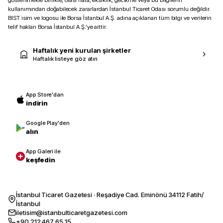
gösterilmekle birlikte, olası hata, eksiklik, gecikme veya bu bilgilerin
kullanımından doğabilecek zararlardan İstanbul Ticaret Odası sorumlu değildir.
BIST isim ve logosu ile Borsa İstanbul A.Ş. adına açıklanan tüm bilgi ve verilerin
telif hakları Borsa İstanbul A.Ş.’ye aittir.
Haftalık yeni kurulan şirketler
Haftalık listeye göz atın
App Store'dan
indirin
Google Play'den
alın
App Galeri ile
keşfedin
İstanbul Ticaret Gazetesi · Reşadiye Cad. Eminönü 34112 Fatih/
İstanbul
iletisim@istanbulticaretgazetesi.com
+90 212 467 65 15