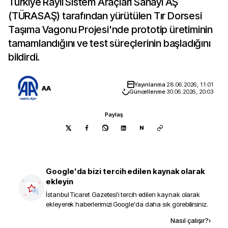
Türkiye Raylı Sistem Araçları Sanayi AŞ
(TÜRASAŞ) tarafından yürütülen Tır Dorsesi
Taşıma Vagonu Projesi'nde prototip üretiminin
tamamlandığını ve test süreçlerinin başladığını
bildirdi.
Yayınlanma
28.06.2026, 11:01
AA
Güncellenme
30.06.2026, 20:03
Paylaş
N
Google'da bizi tercih edilen kaynak olarak
ekleyin
İstanbul Ticaret Gazetesi
'i tercih edilen kaynak olarak
ekleyerek haberlerimizi Google'da daha sık görebilirsiniz.
Kaynak ekle
Nasıl çalışır?
›