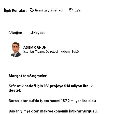
İlgili Konular:
ticari gayrimenkul
tgfe
Beğen
Kaydet
ADEM ORHUN
İstanbul Ticaret Gazetesi – Kıdemli Editör
Manşetten Seçmeler
Sıfır atık hedefi için 161 projeye 914 milyon liralık
destek
Borsa İstanbul’da işlem hacmi 187,2 milyar lira oldu
Bakan Şimşek’ten makroekonomik istikrar vurgusu: