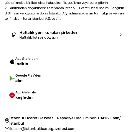
gösterilmekle birlikte, olası hata, eksiklik, gecikme veya bu bilgilerin
kullanımından doğabilecek zararlardan İstanbul Ticaret Odası sorumlu değildir.
BIST isim ve logosu ile Borsa İstanbul A.Ş. adına açıklanan tüm bilgi ve verilerin
telif hakları Borsa İstanbul A.Ş.’ye aittir.
Haftalık yeni kurulan şirketler
Haftalık listeye göz atın
App Store'dan
indirin
Google Play'den
alın
App Galeri ile
keşfedin
İstanbul Ticaret Gazetesi · Reşadiye Cad. Eminönü 34112 Fatih/
İstanbul
iletisim@istanbulticaretgazetesi.com