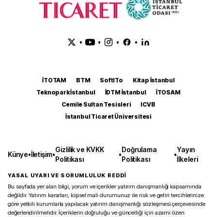
•
•
•
•
İTOTAM
BTM
SoftITo
Kitap İstanbul
Teknopark İstanbul
İDTM İstanbul
İTOSAM
Cemile Sultan Tesisleri
ICVB
İstanbul Ticaret Üniversitesi
Gizlilik ve KVKK
Doğrulama
Yayın
Künye
•
İletişim
•
•
•
Politikası
Politikası
İlkeleri
YASAL UYARI VE SORUMLULUK REDDİ
Bu sayfada yer alan bilgi, yorum ve içerikler yatırım danışmanlığı kapsamında
değildir. Yatırım kararları, kişisel mali durumunuz ile risk ve getiri tercihlerinize
göre yetkili kurumlarla yapılacak yatırım danışmanlığı sözleşmesi çerçevesinde
değerlendirilmelidir. İçeriklerin doğruluğu ve güncelliği için azami özen