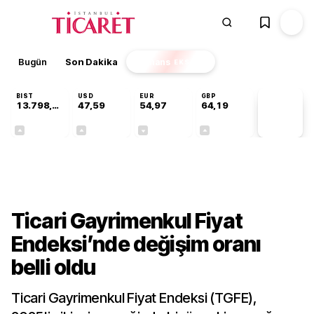
Bugün
Son Dakika
Finans
EKSTRA
BIST
USD
EUR
GBP
13.798,82
47,59
54,97
64,19
PİYASA
VERİLERİ
+0,70%
+0,05%
-0,08%
+0,15%
Sektörel
Ticari Gayrimenkul Fiyat
Endeksi’nde değişim oranı
belli oldu
Ticari Gayrimenkul Fiyat Endeksi (TGFE),