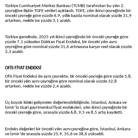
Türkiye Cumhuriyet Merkez Bankası (TCMB) tarafından bu yılın 2.
çeyreğine ilişkin TGFE verileri açıklandı. TGFE, yılın ikinci çeyreğinde bir
önceki çeyreğe göre yüzde 6,9, yıllık bazda nominal olarak yüzde 31,9
artarken, reelde ise yüzde 3,1 azaldı.
Türkiye genelinde, 2025 yılı ikinci çeyreğinde bir önceki çeyreğe göre
yüzde 7,1 yükselen Dükkan Fiyat Endeksi, bir önceki yılın aynı
çeyreğine göre nominal yüzde 31,6 artmasına karşın reel olarak yüzde
3,3 azaldı.
OFİS FİYAT ENDEKSİ
Ofis Fiyat Endeksi de aynı çeyrekte, bir önceki çeyreğe göre yüzde 5,8,
bir önceki yılın aynı çeyreğine göre nominal olarak yüzde 32,8
artarken, reelde ise yüzde 2,4 azaldı.
Üç büyük ildeki gelişmeler değerlendirildiğinde, İstanbul, Ankara ve
İzmir’in ticari gayrimenkul fiyat endeksleri, yılın ikinci çeyreğinde bir
önceki çeyreğe göre, sırasıyla yüzde 6,8, 9,5 ve 8,5 artış kaydetti.
Endeks değerleri bir önceki yılın aynı çeyreğine göre, İstanbul, Ankara
ve İzmir’de sırasıyla yüzde 25,9, 35,6 ve 38,6 yükseldi.