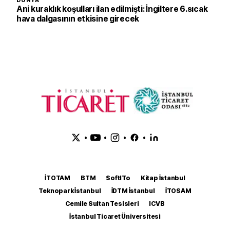
DÜNYA
Ani kuraklık koşulları ilan edilmişti: İngiltere 6.sıcak
hava dalgasının etkisine girecek
•
•
•
•
İTOTAM
BTM
SoftITo
Kitap İstanbul
Teknopark İstanbul
İDTM İstanbul
İTOSAM
Cemile Sultan Tesisleri
ICVB
İstanbul Ticaret Üniversitesi