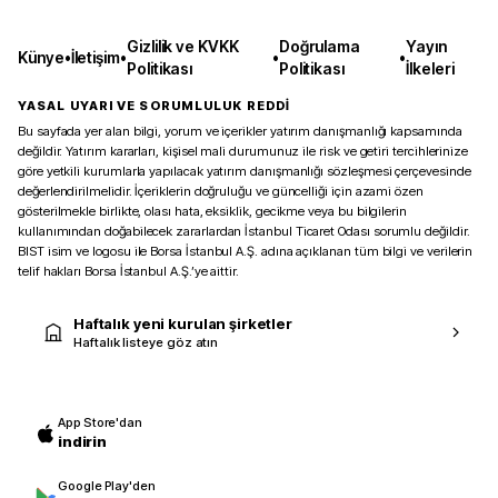
Gizlilik ve KVKK
Doğrulama
Yayın
Künye
•
İletişim
•
•
•
Politikası
Politikası
İlkeleri
YASAL UYARI VE SORUMLULUK REDDİ
Bu sayfada yer alan bilgi, yorum ve içerikler yatırım danışmanlığı kapsamında
değildir. Yatırım kararları, kişisel mali durumunuz ile risk ve getiri tercihlerinize
göre yetkili kurumlarla yapılacak yatırım danışmanlığı sözleşmesi çerçevesinde
değerlendirilmelidir. İçeriklerin doğruluğu ve güncelliği için azami özen
gösterilmekle birlikte, olası hata, eksiklik, gecikme veya bu bilgilerin
kullanımından doğabilecek zararlardan İstanbul Ticaret Odası sorumlu değildir.
BIST isim ve logosu ile Borsa İstanbul A.Ş. adına açıklanan tüm bilgi ve verilerin
telif hakları Borsa İstanbul A.Ş.’ye aittir.
Haftalık yeni kurulan şirketler
Haftalık listeye göz atın
App Store'dan
indirin
Google Play'den