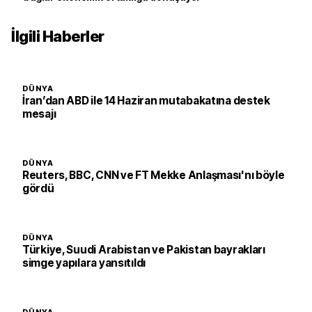
İlgili Haberler
DÜNYA
İran’dan ABD ile 14 Haziran mutabakatına destek
mesajı
DÜNYA
Reuters, BBC, CNN ve FT Mekke Anlaşması'nı böyle
gördü
DÜNYA
Türkiye, Suudi Arabistan ve Pakistan bayrakları
simge yapılara yansıtıldı