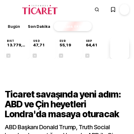
Bugün
Son Dakika
Finans
EKSTRA
BIST
USD
EUR
GBP
13.779,39
47,71
55,19
64,41
PİYASA
VERİLERİ
-0,14%
+0,18%
+0,32%
+0,38%
Dünya
Ticaret savaşında yeni adım:
ABD ve Çin heyetleri
Londra'da masaya oturacak
ABD Başkanı Donald Trump, Truth Social