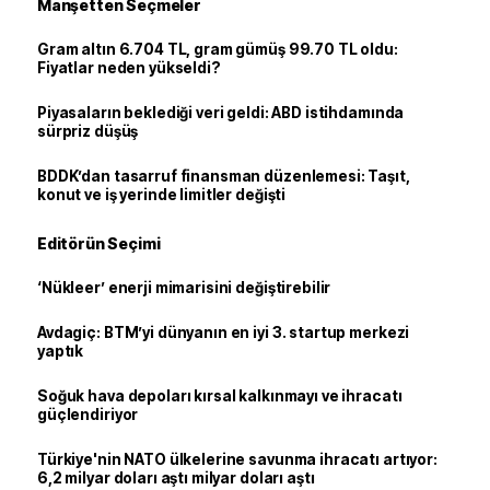
Manşetten Seçmeler
Gram altın 6.704 TL, gram gümüş 99.70 TL oldu:
Fiyatlar neden yükseldi?
Piyasaların beklediği veri geldi: ABD istihdamında
sürpriz düşüş
BDDK’dan tasarruf finansman düzenlemesi: Taşıt,
konut ve iş yerinde limitler değişti
Editörün Seçimi
‘Nükleer’ enerji mimarisini değiştirebilir
Avdagiç: BTM’yi dünyanın en iyi 3. startup merkezi
yaptık
Soğuk hava depoları kırsal kalkınmayı ve ihracatı
güçlendiriyor
Türkiye'nin NATO ülkelerine savunma ihracatı artıyor:
6,2 milyar doları aştı milyar doları aştı