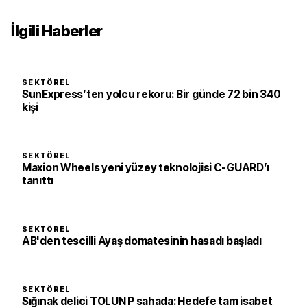
İlgili Haberler
SEKTÖREL
SunExpress’ten yolcu rekoru: Bir günde 72 bin 340
kişi
SEKTÖREL
Maxion Wheels yeni yüzey teknolojisi C-GUARD’ı
tanıttı
SEKTÖREL
AB'den tescilli Ayaş domatesinin hasadı başladı
SEKTÖREL
Sığınak delici TOLUN P sahada: Hedefe tam isabet