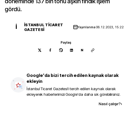
döneminde 137 bin tonu aşkın fındık işlem
gördü.
İSTANBUL TICARET
İ
Yayınlanma
06.12.2023, 15:22
GAZETESI
Paylaş
N
Google'da bizi tercih edilen kaynak olarak
ekleyin
İstanbul Ticaret Gazetesi
'i tercih edilen kaynak olarak
ekleyerek haberlerimizi Google'da daha sık görebilirsiniz.
Kaynak ekle
Nasıl çalışır?
›