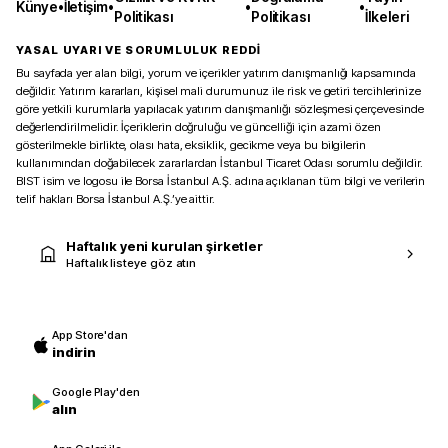
Künye
•
İletişim
•
•
•
Politikası
Politikası
İlkeleri
YASAL UYARI VE SORUMLULUK REDDİ
Bu sayfada yer alan bilgi, yorum ve içerikler yatırım danışmanlığı kapsamında
değildir. Yatırım kararları, kişisel mali durumunuz ile risk ve getiri tercihlerinize
göre yetkili kurumlarla yapılacak yatırım danışmanlığı sözleşmesi çerçevesinde
değerlendirilmelidir. İçeriklerin doğruluğu ve güncelliği için azami özen
gösterilmekle birlikte, olası hata, eksiklik, gecikme veya bu bilgilerin
kullanımından doğabilecek zararlardan İstanbul Ticaret Odası sorumlu değildir.
BIST isim ve logosu ile Borsa İstanbul A.Ş. adına açıklanan tüm bilgi ve verilerin
telif hakları Borsa İstanbul A.Ş.’ye aittir.
Haftalık yeni kurulan şirketler
Haftalık listeye göz atın
App Store'dan
indirin
Google Play'den
alın