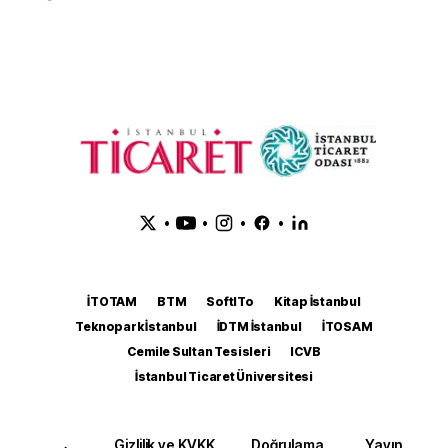
•
•
•
•
İTOTAM
BTM
SoftITo
Kitap İstanbul
Teknopark İstanbul
İDTM İstanbul
İTOSAM
Cemile Sultan Tesisleri
ICVB
İstanbul Ticaret Üniversitesi
Gizlilik ve KVKK
Doğrulama
Yayın