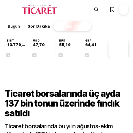
Bugün
Son Dakika
Finans
EKSTRA
BIST
USD
EUR
GBP
13.779,39
47,70
55,19
64,41
PİYASA
VERİLERİ
-0,14%
+0,15%
+0,32%
+0,37%
Sektörel
Ticaret borsalarında üç ayda
137 bin tonun üzerinde fındık
satıldı
Ticaret borsalarında bu yılın ağustos-ekim