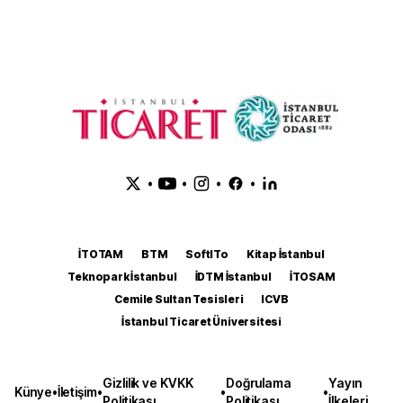
•
•
•
•
İTOTAM
BTM
SoftITo
Kitap İstanbul
Teknopark İstanbul
İDTM İstanbul
İTOSAM
Cemile Sultan Tesisleri
ICVB
İstanbul Ticaret Üniversitesi
Gizlilik ve KVKK
Doğrulama
Yayın
Künye
•
İletişim
•
•
•
Politikası
Politikası
İlkeleri