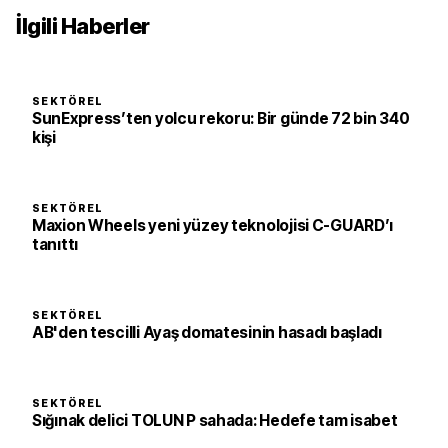
İlgili Haberler
SEKTÖREL
SunExpress’ten yolcu rekoru: Bir günde 72 bin 340
kişi
SEKTÖREL
Maxion Wheels yeni yüzey teknolojisi C-GUARD’ı
tanıttı
SEKTÖREL
AB'den tescilli Ayaş domatesinin hasadı başladı
SEKTÖREL
Sığınak delici TOLUN P sahada: Hedefe tam isabet