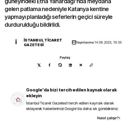
güneyindeki Etna Yanardağı'nda meydana
gelen patlama nedeniyle Katanya kentine
yapmayı planladığı seferlerin geçici süreyle
durdurulduğu bildirildi.
İSTANBUL TICARET
İ
Yayınlanma
14.08.2023, 19:35
GAZETESI
Paylaş
N
Google'da bizi tercih edilen kaynak olarak
ekleyin
İstanbul Ticaret Gazetesi
'i tercih edilen kaynak olarak
ekleyerek haberlerimizi Google'da daha sık görebilirsiniz.
Kaynak ekle
Nasıl çalışır?
›