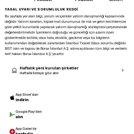
YASAL UYARI VE SORUMLULUK REDDİ
Bu sayfada yer alan bilgi, yorum ve içerikler yatırım danışmanlığı kapsamında
değildir. Yatırım kararları, kişisel mali durumunuz ile risk ve getiri tercihlerinize
göre yetkili kurumlarla yapılacak yatırım danışmanlığı sözleşmesi çerçevesinde
değerlendirilmelidir. İçeriklerin doğruluğu ve güncelliği için azami özen
gösterilmekle birlikte, olası hata, eksiklik, gecikme veya bu bilgilerin
kullanımından doğabilecek zararlardan İstanbul Ticaret Odası sorumlu değildir.
BIST isim ve logosu ile Borsa İstanbul A.Ş. adına açıklanan tüm bilgi ve verilerin
telif hakları Borsa İstanbul A.Ş.’ye aittir.
Haftalık yeni kurulan şirketler
Haftalık listeye göz atın
App Store'dan
indirin
Google Play'den
alın
App Galeri ile
keşfedin