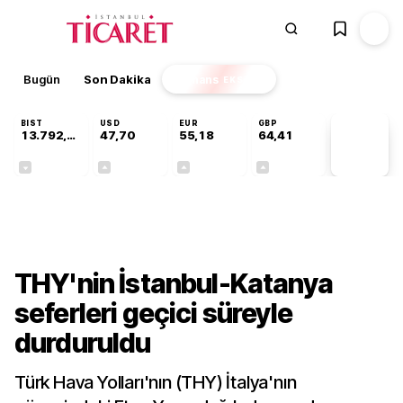
Bugün
Son Dakika
Finans
EKSTRA
BIST
USD
EUR
GBP
13.792,98
47,70
55,18
64,41
PİYASA
VERİLERİ
-0,04%
+0,16%
+0,30%
+0,36%
Sektörel
THY'nin İstanbul-Katanya
seferleri geçici süreyle
durduruldu
Türk Hava Yolları'nın (THY) İtalya'nın