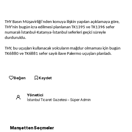
THY Basın Müşavirliği’nden konuya ilişkin yapılan açıklamaya göre,
THY'nin bugün icra edilmesi planlanan TK1395 ve TK1396 sefer
numaralı İstanbul-Katanya-İstanbul seferleri geçici süreyle
durduruldu.
THY, bu uçuşları kullanacak yolcuların mağdur olmaması için bugün
TK6880 ve TK6881 sefer sayılı ilave Palermo uçuşları planladı.
Beğen
Kaydet
Yönetici
İstanbul Ticaret Gazetesi – Süper Admin
Manşetten Seçmeler