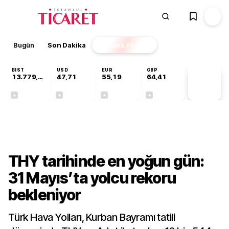
Bugün
Son Dakika
Finans
EKSTRA
BIST
USD
EUR
GBP
13.779,39
47,71
55,19
64,41
PİYASA
VERİLERİ
-0,14%
+0,18%
+0,32%
+0,38%
Sektörel
THY tarihinde en yoğun gün:
31 Mayıs’ta yolcu rekoru
bekleniyor
Türk Hava Yolları, Kurban Bayramı tatili