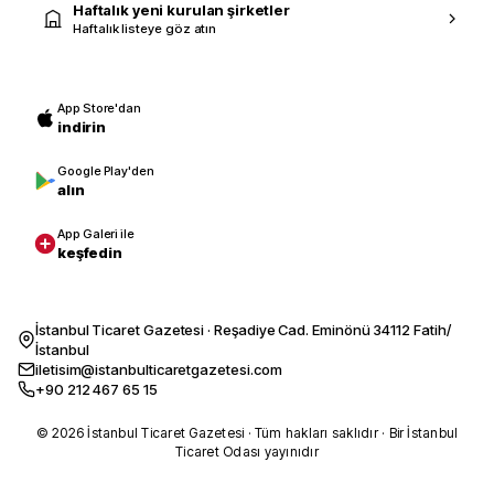
Haftalık yeni kurulan şirketler
Haftalık listeye göz atın
App Store'dan
indirin
Google Play'den
alın
App Galeri ile
keşfedin
İstanbul Ticaret Gazetesi · Reşadiye Cad. Eminönü 34112 Fatih/
İstanbul
iletisim@istanbulticaretgazetesi.com
+90 212 467 65 15
© 2026 İstanbul Ticaret Gazetesi · Tüm hakları saklıdır · Bir İstanbul
Ticaret Odası yayınıdır