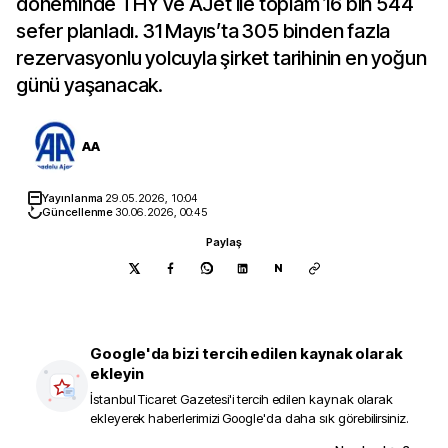
döneminde THY ve AJet ile toplam 16 bin 544
sefer planladı. 31 Mayıs’ta 305 binden fazla
rezervasyonlu yolcuyla şirket tarihinin en yoğun
günü yaşanacak.
AA
Yayınlanma
29.05.2026, 10:04
Güncellenme
30.06.2026, 00:45
Paylaş
N
Google'da bizi tercih edilen kaynak olarak
ekleyin
İstanbul Ticaret Gazetesi
'i tercih edilen kaynak olarak
ekleyerek haberlerimizi Google'da daha sık görebilirsiniz.