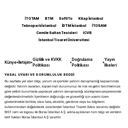
İTOTAM
BTM
SoftITo
Kitap İstanbul
Teknopark İstanbul
İDTM İstanbul
İTOSAM
Cemile Sultan Tesisleri
ICVB
İstanbul Ticaret Üniversitesi
Gizlilik ve KVKK
Doğrulama
Yayın
Künye
•
İletişim
•
•
•
Politikası
Politikası
İlkeleri
YASAL UYARI VE SORUMLULUK REDDİ
Bu sayfada yer alan bilgi, yorum ve içerikler yatırım danışmanlığı kapsamında
değildir. Yatırım kararları, kişisel mali durumunuz ile risk ve getiri tercihlerinize
göre yetkili kurumlarla yapılacak yatırım danışmanlığı sözleşmesi çerçevesinde
değerlendirilmelidir. İçeriklerin doğruluğu ve güncelliği için azami özen
gösterilmekle birlikte, olası hata, eksiklik, gecikme veya bu bilgilerin
kullanımından doğabilecek zararlardan İstanbul Ticaret Odası sorumlu değildir.
BIST isim ve logosu ile Borsa İstanbul A.Ş. adına açıklanan tüm bilgi ve verilerin
telif hakları Borsa İstanbul A.Ş.’ye aittir.