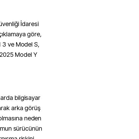
çıklamaya göre,
l 3 ve Model S,
2025 Model Y
arda bilgisayar
arak arka görüş
olmasına neden
urumun sürücünün
pışma riskini