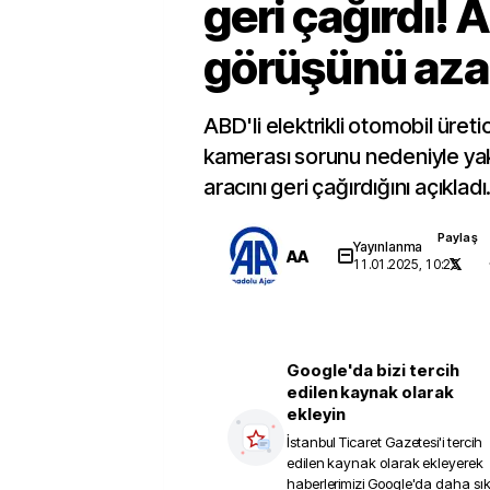
geri çağırdı! 
görüşünü aza
ABD'li elektrikli otomobil üreti
kamerası sorunu nedeniyle yak
aracını geri çağırdığını açıkladı
Paylaş
Yayınlanma
AA
11.01.2025, 10:25
Google'da bizi tercih
edilen kaynak olarak
ekleyin
İstanbul Ticaret Gazetesi
'i tercih
edilen kaynak olarak ekleyerek
haberlerimizi Google'da daha sı