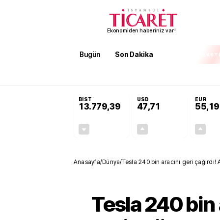
Ekonomiden haberiniz var!
Bugün
Son Dakika
Finans
EKST
SON DAKİKA
Öğrenci affı ve ek sınav hakkı
BIST
USD
EUR
13.779,39
47,71
55,19
-0,14%
+0,18%
-19,42
0,09
Anasayfa
/
Dünya
/
Tesla 240 bin aracını geri çağırdı
Tesla 240 bin 