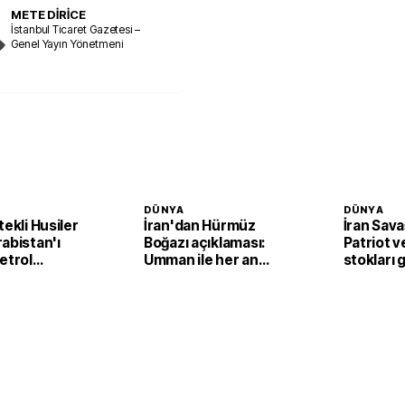
METE DİRİCE
İstanbul Ticaret Gazetesi –
Genel Yayın Yönetmeni
DÜNYA
DÜNYA
tekli Husiler
İran'dan Hürmüz
İran Sava
abistan'ı
Boğazı açıklaması:
Patriot 
etrol
Umman ile her an
stokları g
ine İHA'lı
anlaşma imzalanabilir