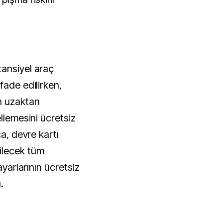
ansiyel araç
fade edilirken,
n uzaktan
llemesini ücretsiz
ca, devre kartı
ilecek tüm
ayarlarının ücretsiz
.