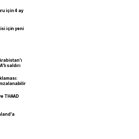
u için 4 ay
si için yeni
Arabistan'ı
'lı saldırı
klaması:
mzalanabilir
 ve THAAD
nland'a