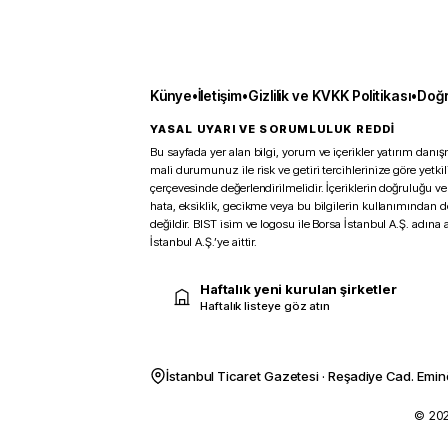
Künye
•
İletişim
•
Gizlilik ve KVKK Politikası
•
Doğr
YASAL UYARI VE SORUMLULUK REDDİ
Bu sayfada yer alan bilgi, yorum ve içerikler yatırım danışm
mali durumunuz ile risk ve getiri tercihlerinize göre yetk
çerçevesinde değerlendirilmelidir. İçeriklerin doğruluğu ve
hata, eksiklik, gecikme veya bu bilgilerin kullanımından 
değildir. BIST isim ve logosu ile Borsa İstanbul A.Ş. adına a
İstanbul A.Ş.’ye aittir.
Haftalık yeni kurulan şirketler
Haftalık listeye göz atın
İstanbul Ticaret Gazetesi · Reşadiye Cad. Emin
© 2026