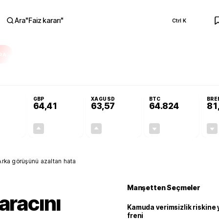
Ara
"
Faiz kararı
"
Ctrl K
RA
 Resmi Gazete'de!
Öğrenci affı ve ek sınav hakkı Resmi Gazete'de!
GBP
XAGUSD
BTC
BRE
64,41
63,57
64.824
81
+0,32%
+0,38%
+3,37%
-0,30%
0,18
0,24
2,07
+0,00
! Arka görüşünü azaltan hata
Manşetten Seçmeler
aracını
Kamuda verimsizlik riskine
freni