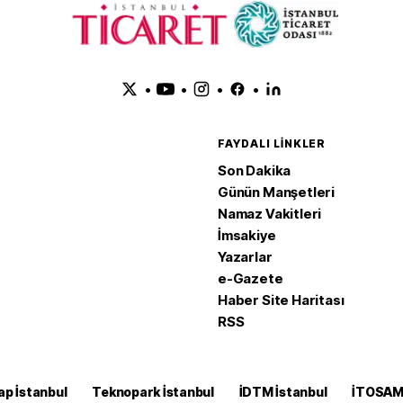
•
•
•
•
FAYDALI LINKLER
Son Dakika
Günün Manşetleri
Namaz Vakitleri
İmsakiye
Yazarlar
e-Gazete
Haber Site Haritası
RSS
ap İstanbul
Teknopark İstanbul
İDTM İstanbul
İTOSA