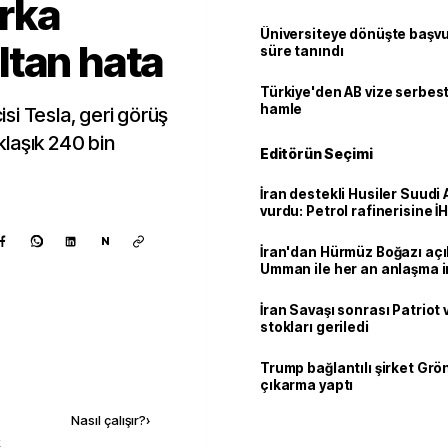
Arka
Üniversiteye dönüşte başvur
ltan hata
süre tanındı
Türkiye'den AB vize serbesti
hamle
cisi Tesla, geri görüş
laşık 240 bin
Editörün Seçimi
.
İran destekli Husiler Suudi 
vurdu: Petrol rafinerisine İHA
N
İran'dan Hürmüz Boğazı açı
Umman ile her an anlaşma i
İran Savaşı sonrası Patriot
stokları geriledi
Trump bağlantılı şirket Grö
Kaynak ekle
çıkarma yaptı
Nasıl çalışır?
›
k