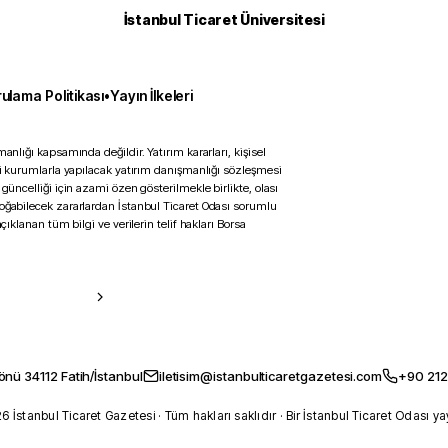
İstanbul Ticaret Üniversitesi
ulama Politikası
•
Yayın İlkeleri
anlığı kapsamında değildir. Yatırım kararları, kişisel
ili kurumlarla yapılacak yatırım danışmanlığı sözleşmesi
 güncelliği için azami özen gösterilmekle birlikte, olası
doğabilecek zararlardan İstanbul Ticaret Odası sorumlu
çıklanan tüm bilgi ve verilerin telif hakları Borsa
önü 34112 Fatih/İstanbul
iletisim@istanbulticaretgazetesi.com
+90 212
 İstanbul Ticaret Gazetesi · Tüm hakları saklıdır · Bir İstanbul Ticaret Odası ya