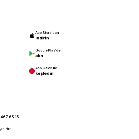
App Store'dan
indirin
Google Play'den
alın
App Galeri ile
keşfedin
 467 65 15
yınıdır