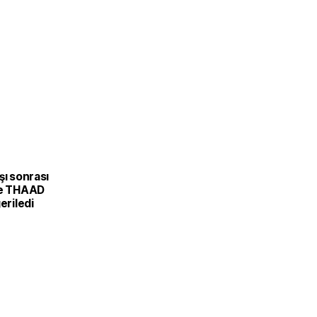
şı sonrası
ve THAAD
eriledi