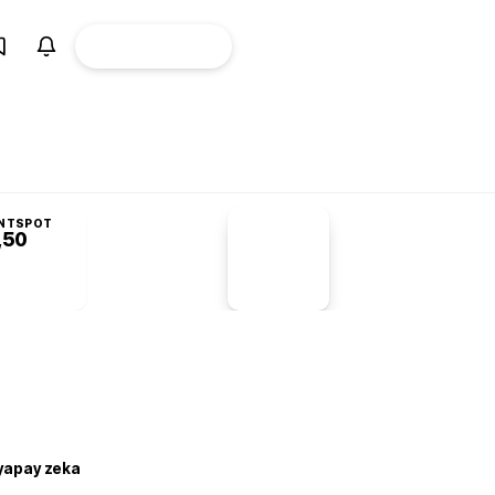
ÜYE
CANLI BORSA
Girişi
NTSPOT
,50
PİYASA
VERİLERİ
-1,55%
-1,28
 yapay zeka