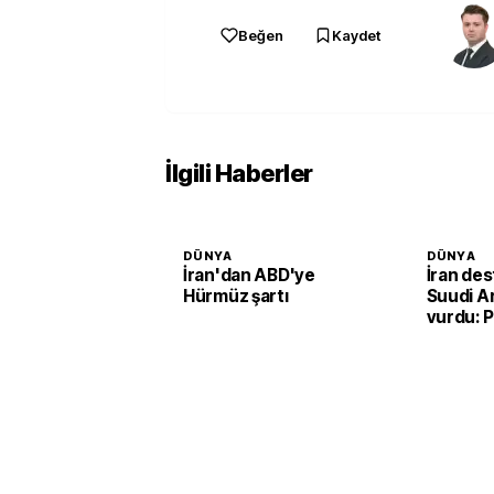
Beğen
Kaydet
İlgili Haberler
DÜNYA
DÜNYA
İran'dan ABD'ye
İran des
Hürmüz şartı
Suudi Ar
vurdu: P
rafineris
saldırı