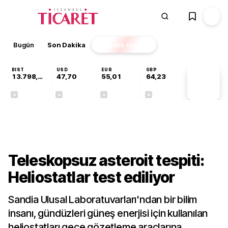
Bugün
Son Dakika
Finans
EKSTRA
BIST
USD
EUR
GBP
13.798,82
47,70
55,01
64,23
PİYASA
VERİLERİ
+0,70%
+0,17%
-0,01%
+0,09%
Teknoloji
Teleskopsuz asteroit tespiti:
Heliostatlar test ediliyor
Sandia Ulusal Laboratuvarları'ndan bir bilim
insanı, gündüzleri güneş enerjisi için kullanılan
heliostatları gece gözetleme araçlarına