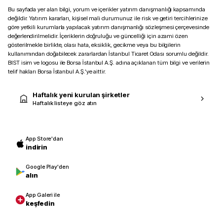
Bu sayfada yer alan bilgi, yorum ve içerikler yatırım danışmanlığı kapsamında
değildir. Yatırım kararları, kişisel mali durumunuz ile risk ve getiri tercihlerinize
göre yetkili kurumlarla yapılacak yatırım danışmanlığı sözleşmesi çerçevesinde
değerlendirilmelidir. İçeriklerin doğruluğu ve güncelliği için azami özen
gösterilmekle birlikte, olası hata, eksiklik, gecikme veya bu bilgilerin
kullanımından doğabilecek zararlardan İstanbul Ticaret Odası sorumlu değildir.
BIST isim ve logosu ile Borsa İstanbul A.Ş. adına açıklanan tüm bilgi ve verilerin
telif hakları Borsa İstanbul A.Ş.’ye aittir.
Haftalık yeni kurulan şirketler
Haftalık listeye göz atın
App Store'dan
indirin
Google Play'den
alın
App Galeri ile
keşfedin