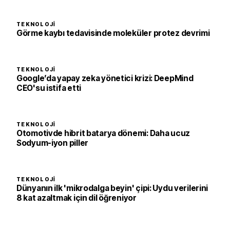
TEKNOLOJI
Görme kaybı tedavisinde moleküler protez devrimi
TEKNOLOJI
Google’da yapay zeka yönetici krizi: DeepMind
CEO'su istifa etti
TEKNOLOJI
Otomotivde hibrit batarya dönemi: Daha ucuz
Sodyum-iyon piller
TEKNOLOJI
Dünyanın ilk 'mikrodalga beyin' çipi: Uydu verilerini
8 kat azaltmak için dil öğreniyor