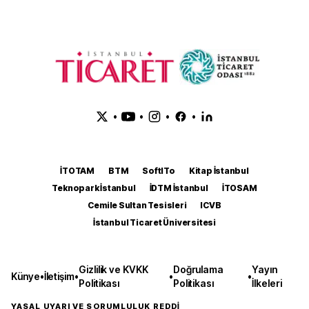
•
•
•
•
İTOTAM
BTM
SoftITo
Kitap İstanbul
Teknopark İstanbul
İDTM İstanbul
İTOSAM
Cemile Sultan Tesisleri
ICVB
İstanbul Ticaret Üniversitesi
Gizlilik ve KVKK
Doğrulama
Yayın
Künye
•
İletişim
•
•
•
Politikası
Politikası
İlkeleri
YASAL UYARI VE SORUMLULUK REDDİ