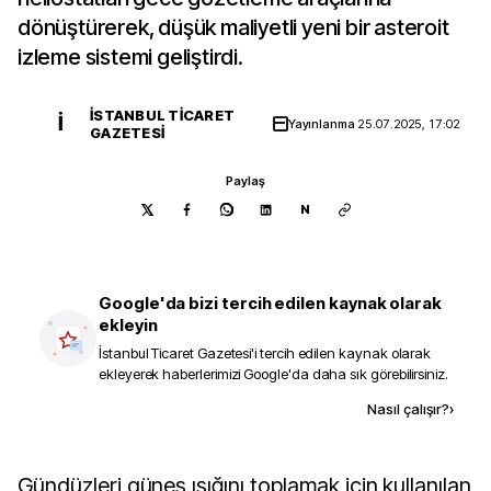
dönüştürerek, düşük maliyetli yeni bir asteroit
izleme sistemi geliştirdi.
İSTANBUL TICARET
İ
Yayınlanma
25.07.2025, 17:02
GAZETESI
Paylaş
N
Google'da bizi tercih edilen kaynak olarak
ekleyin
İstanbul Ticaret Gazetesi
'i tercih edilen kaynak olarak
ekleyerek haberlerimizi Google'da daha sık görebilirsiniz.
Kaynak ekle
Nasıl çalışır?
›
Gündüzleri güneş ışığını toplamak için kullanılan 