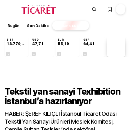
Bugün
Son Dakika
Finans
EKSTRA
BIST
USD
EUR
GBP
13.779,39
47,71
55,19
64,41
PİYASA
VERİLERİ
-0,14%
+0,18%
+0,32%
+0,38%
Sektörel
Tekstil yan sanayi Texhibition
İstanbul’a hazırlanıyor
HABER: ŞEREF KILIÇLI İstanbul Ticaret Odası
Tekstil Yan Sanayi Ürünleri Meslek Komitesi,
Cemile Sultan Tesisleri’nde sektörel