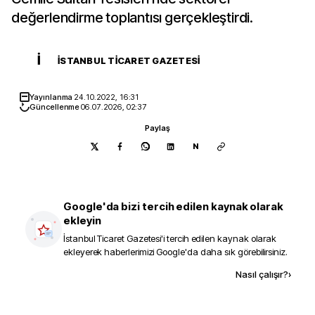
değerlendirme toplantısı gerçekleştirdi.
İ
İSTANBUL TICARET GAZETESI
Yayınlanma
24.10.2022, 16:31
Güncellenme
06.07.2026, 02:37
Paylaş
N
Google'da bizi tercih edilen kaynak olarak
ekleyin
İstanbul Ticaret Gazetesi
'i tercih edilen kaynak olarak
ekleyerek haberlerimizi Google'da daha sık görebilirsiniz.
Kaynak ekle
Nasıl çalışır?
›