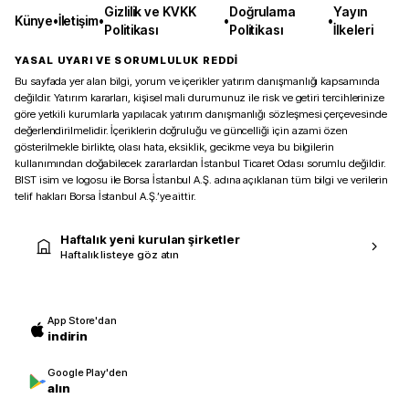
Gizlilik ve KVKK
Doğrulama
Yayın
Künye
•
İletişim
•
•
•
Politikası
Politikası
İlkeleri
YASAL UYARI VE SORUMLULUK REDDİ
Bu sayfada yer alan bilgi, yorum ve içerikler yatırım danışmanlığı kapsamında
değildir. Yatırım kararları, kişisel mali durumunuz ile risk ve getiri tercihlerinize
göre yetkili kurumlarla yapılacak yatırım danışmanlığı sözleşmesi çerçevesinde
değerlendirilmelidir. İçeriklerin doğruluğu ve güncelliği için azami özen
gösterilmekle birlikte, olası hata, eksiklik, gecikme veya bu bilgilerin
kullanımından doğabilecek zararlardan İstanbul Ticaret Odası sorumlu değildir.
BIST isim ve logosu ile Borsa İstanbul A.Ş. adına açıklanan tüm bilgi ve verilerin
telif hakları Borsa İstanbul A.Ş.’ye aittir.
Haftalık yeni kurulan şirketler
Haftalık listeye göz atın
App Store'dan
indirin
Google Play'den
alın