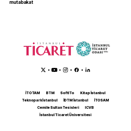
mutabakat
•
•
•
•
İTOTAM
BTM
SoftITo
Kitap İstanbul
Teknopark İstanbul
İDTM İstanbul
İTOSAM
Cemile Sultan Tesisleri
ICVB
İstanbul Ticaret Üniversitesi