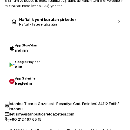
BIST isim ve logosu ile Borsa İstanbul A.Ş. adına açıklanan tüm bilgi ve verilerin
telif hakları Borsa İstanbul A.Ş.’ye aittir.
Haftalık yeni kurulan şirketler
Haftalık listeye göz atın
App Store'dan
indirin
Google Play'den
alın
App Galeri ile
keşfedin
İstanbul Ticaret Gazetesi · Reşadiye Cad. Eminönü 34112 Fatih/
İstanbul
iletisim@istanbulticaretgazetesi.com
+90 212 467 65 15