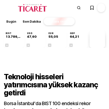
Bugün
Son Dakika
Finans
EKSTRA
BIST
USD
EUR
GBP
13.786,74
47,60
55,05
64,21
PİYASA
VERİLERİ
+0,61%
+0,06%
+0,07%
+0,18%
Gündem
Teknoloji hisseleri
yatırımcısına yüksek kazanç
getirdi
Borsa İstanbul'da BIST 100 endeksi rekor