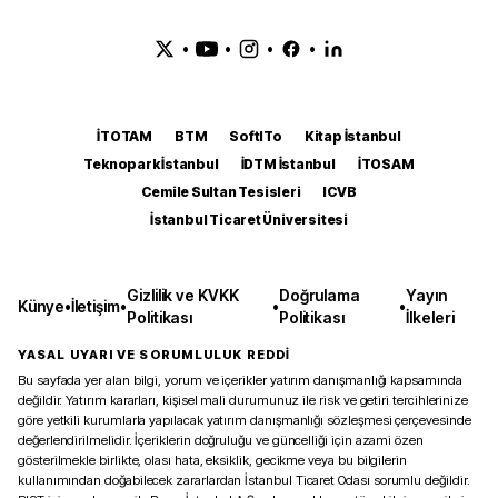
•
•
•
•
İTOTAM
BTM
SoftITo
Kitap İstanbul
Teknopark İstanbul
İDTM İstanbul
İTOSAM
Cemile Sultan Tesisleri
ICVB
İstanbul Ticaret Üniversitesi
Gizlilik ve KVKK
Doğrulama
Yayın
Künye
•
İletişim
•
•
•
Politikası
Politikası
İlkeleri
YASAL UYARI VE SORUMLULUK REDDİ
Bu sayfada yer alan bilgi, yorum ve içerikler yatırım danışmanlığı kapsamında
değildir. Yatırım kararları, kişisel mali durumunuz ile risk ve getiri tercihlerinize
göre yetkili kurumlarla yapılacak yatırım danışmanlığı sözleşmesi çerçevesinde
değerlendirilmelidir. İçeriklerin doğruluğu ve güncelliği için azami özen
gösterilmekle birlikte, olası hata, eksiklik, gecikme veya bu bilgilerin
kullanımından doğabilecek zararlardan İstanbul Ticaret Odası sorumlu değildir.