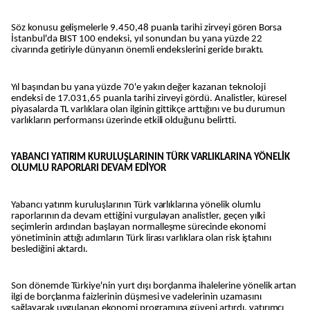
Söz konusu gelişmelerle 9.450,48 puanla tarihi zirveyi gören Borsa
İstanbul'da BIST 100 endeksi, yıl sonundan bu yana yüzde 22
civarında getiriyle dünyanın önemli endekslerini geride bıraktı.
Yıl başından bu yana yüzde 70'e yakın değer kazanan teknoloji
endeksi de 17.031,65 puanla tarihi zirveyi gördü. Analistler, küresel
piyasalarda TL varlıklara olan ilginin gittikçe arttığını ve bu durumun
varlıkların performansı üzerinde etkili olduğunu belirtti.
YABANCI YATIRIM KURULUŞLARININ TÜRK VARLIKLARINA YÖNELİK
OLUMLU RAPORLARI DEVAM EDİYOR
Yabancı yatırım kuruluşlarının Türk varlıklarına yönelik olumlu
raporlarının da devam ettiğini vurgulayan analistler, geçen yılki
seçimlerin ardından başlayan normalleşme sürecinde ekonomi
yönetiminin attığı adımların Türk lirası varlıklara olan risk iştahını
beslediğini aktardı.
Son dönemde Türkiye'nin yurt dışı borçlanma ihalelerine yönelik artan
ilgi de borçlanma faizlerinin düşmesi ve vadelerinin uzamasını
sağlayarak uygulanan ekonomi programına güveni artırdı, yatırımcı