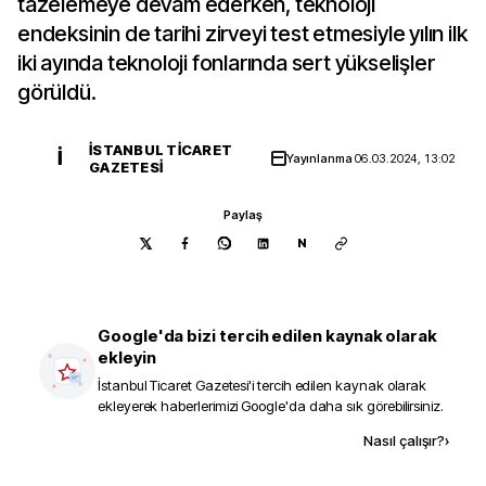
tazelemeye devam ederken, teknoloji
endeksinin de tarihi zirveyi test etmesiyle yılın ilk
iki ayında teknoloji fonlarında sert yükselişler
görüldü.
İSTANBUL TICARET
İ
Yayınlanma
06.03.2024, 13:02
GAZETESI
Paylaş
N
Google'da bizi tercih edilen kaynak olarak
ekleyin
İstanbul Ticaret Gazetesi
'i tercih edilen kaynak olarak
ekleyerek haberlerimizi Google'da daha sık görebilirsiniz.
Kaynak ekle
Nasıl çalışır?
›