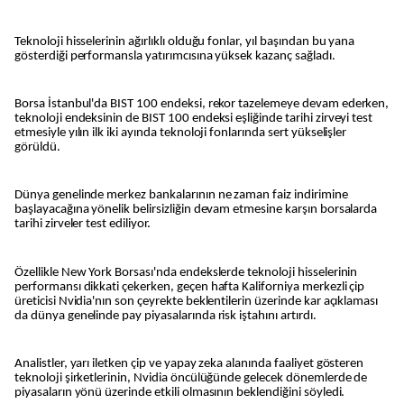
Teknoloji hisselerinin ağırlıklı olduğu fonlar, yıl başından bu yana
gösterdiği performansla yatırımcısına yüksek kazanç sağladı.
Borsa İstanbul'da BIST 100 endeksi, rekor tazelemeye devam ederken,
teknoloji endeksinin de BIST 100 endeksi eşliğinde tarihi zirveyi test
etmesiyle yılın ilk iki ayında teknoloji fonlarında sert yükselişler
görüldü.
Dünya genelinde merkez bankalarının ne zaman faiz indirimine
başlayacağına yönelik belirsizliğin devam etmesine karşın borsalarda
tarihi zirveler test ediliyor.
Özellikle New York Borsası'nda endekslerde teknoloji hisselerinin
performansı dikkati çekerken, geçen hafta Kaliforniya merkezli çip
üreticisi Nvidia'nın son çeyrekte beklentilerin üzerinde kar açıklaması
da dünya genelinde pay piyasalarında risk iştahını artırdı.
Analistler, yarı iletken çip ve yapay zeka alanında faaliyet gösteren
teknoloji şirketlerinin, Nvidia öncülüğünde gelecek dönemlerde de
piyasaların yönü üzerinde etkili olmasının beklendiğini söyledi.