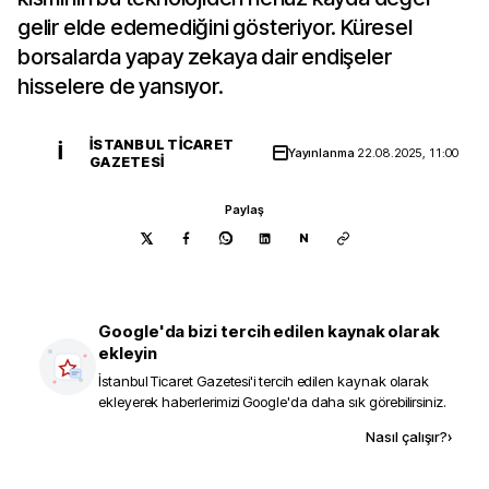
gelir elde edemediğini gösteriyor. Küresel
borsalarda yapay zekaya dair endişeler
hisselere de yansıyor.
İSTANBUL TICARET
İ
Yayınlanma
22.08.2025, 11:00
GAZETESI
Paylaş
N
Google'da bizi tercih edilen kaynak olarak
ekleyin
İstanbul Ticaret Gazetesi
'i tercih edilen kaynak olarak
ekleyerek haberlerimizi Google'da daha sık görebilirsiniz.
Kaynak ekle
Nasıl çalışır?
›