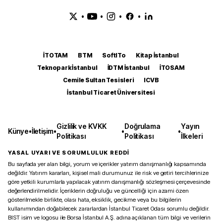
•
•
•
•
İTOTAM
BTM
SoftITo
Kitap İstanbul
Teknopark İstanbul
İDTM İstanbul
İTOSAM
Cemile Sultan Tesisleri
ICVB
İstanbul Ticaret Üniversitesi
Gizlilik ve KVKK
Doğrulama
Yayın
Künye
•
İletişim
•
•
•
Politikası
Politikası
İlkeleri
YASAL UYARI VE SORUMLULUK REDDİ
Bu sayfada yer alan bilgi, yorum ve içerikler yatırım danışmanlığı kapsamında
değildir. Yatırım kararları, kişisel mali durumunuz ile risk ve getiri tercihlerinize
göre yetkili kurumlarla yapılacak yatırım danışmanlığı sözleşmesi çerçevesinde
değerlendirilmelidir. İçeriklerin doğruluğu ve güncelliği için azami özen
gösterilmekle birlikte, olası hata, eksiklik, gecikme veya bu bilgilerin
kullanımından doğabilecek zararlardan İstanbul Ticaret Odası sorumlu değildir.
BIST isim ve logosu ile Borsa İstanbul A.Ş. adına açıklanan tüm bilgi ve verilerin