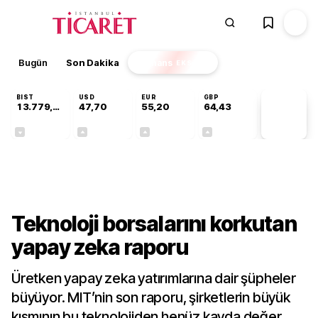
Bugün
Son Dakika
Finans
EKSTRA
BIST
USD
EUR
GBP
13.779,39
47,70
55,20
64,43
PİYASA
VERİLERİ
-0,14%
+0,15%
+0,34%
+0,40%
Teknoloji
Teknoloji borsalarını korkutan
yapay zeka raporu
Üretken yapay zeka yatırımlarına dair şüpheler
büyüyor. MIT’nin son raporu, şirketlerin büyük
kısmının bu teknolojiden henüz kayda değer