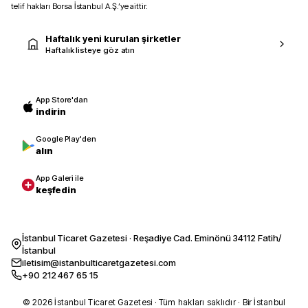
telif hakları Borsa İstanbul A.Ş.’ye aittir.
Haftalık yeni kurulan şirketler
Haftalık listeye göz atın
App Store'dan
indirin
Google Play'den
alın
App Galeri ile
keşfedin
İstanbul Ticaret Gazetesi · Reşadiye Cad. Eminönü 34112 Fatih/
İstanbul
iletisim@istanbulticaretgazetesi.com
+90 212 467 65 15
© 2026 İstanbul Ticaret Gazetesi · Tüm hakları saklıdır · Bir İstanbul