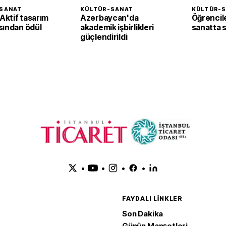
SANAT
KÜLTÜR-SANAT
KÜLTÜR-
ktif tasarım
Azerbaycan'da
Öğrencil
sından ödül
akademik işbirlikleri
sanatta st
güçlendirildi
•
•
•
•
FAYDALI LINKLER
Son Dakika
Günün Manşetleri