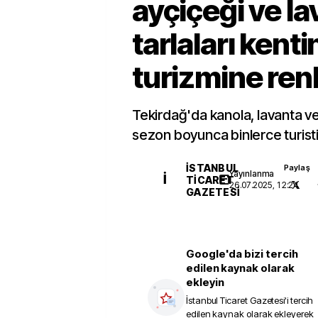
ayçiçeği ve l
tarlaları kenti
turizmine renk
Tekirdağ'da kanola, lavanta ve 
sezon boyunca binlerce turisti
İSTANBUL
Paylaş
Yayınlanma
İ
TICARET
26.07.2025, 12:24
GAZETESI
Google'da bizi tercih
edilen kaynak olarak
ekleyin
İstanbul Ticaret Gazetesi
'i tercih
edilen kaynak olarak ekleyerek