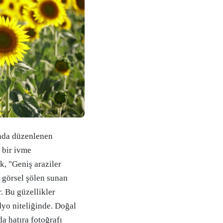
ında düzenlenen
 bir ivme
k, "Geniş araziler
 görsel şölen sunan
. Bu güzellikler
üdyo niteliğinde. Doğal
a hatıra fotoğrafı