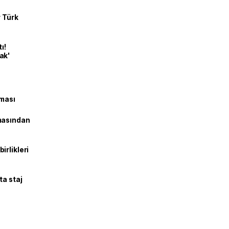
r Türk
ı!
ak'
şması
masından
irlikleri
ta staj