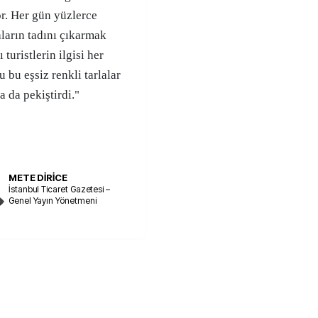
or. Her gün yüzlerce
aların tadını çıkarmak
 turistlerin ilgisi her
bu eşsiz renkli tarlalar
 da pekiştirdi."
METE DİRİCE
İstanbul Ticaret Gazetesi –
Genel Yayın Yönetmeni