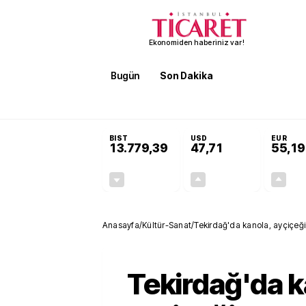
Ekonomiden haberiniz var!
Bugün
Son Dakika
Finans
EKST
SON DAKİKA
İran'dan Hürmüz Boğazı şartı! 'Düzelene kada
BIST
USD
EUR
13.779,39
47,71
55,19
-0,14%
+0,18%
-19,42
0,09
Anasayfa
/
Kültür-Sanat
/
Tekirdağ'da kanola, ayçiçeği 
Tekirdağ'da k