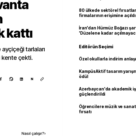
avanta
80 ülkede sektörel fırsatla
n
firmalarının erişimine açıldı
 kattı
İran'dan Hürmüz Boğazı şart
'Düzelene kadar açılmayac
Editörün Seçimi
ayçiçeği tarlaları
 kente çekti.
Özel okullarla indirim anla
KampüsAktif tasarım yarış
ödül
N
Azerbaycan'da akademik işb
güçlendirildi
Öğrencilere müzik ve sanat
fırsatı
Kaynak ekle
Nasıl çalışır?
›