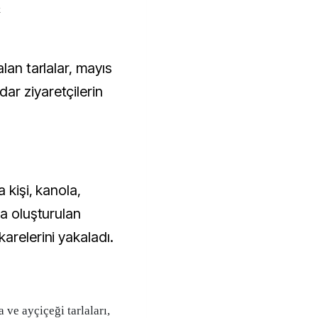
k
ar ziyaretçilerin
 kişi, kanola,
da oluşturulan
arelerini yakaladı.
ve ayçiçeği tarlaları,