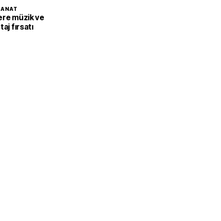
SANAT
ere müzik ve
aj fırsatı