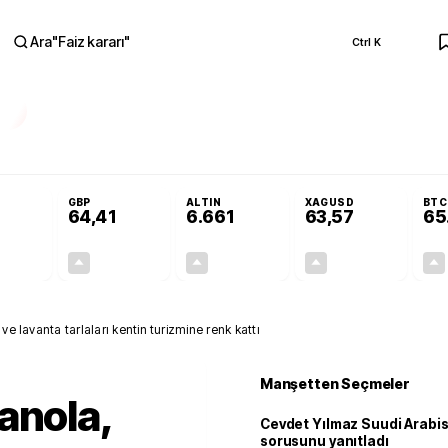
Ara
"
Faiz kararı
"
Ctrl K
RA
r açılmayacak'
Cevdet Yılmaz Suudi Arabistan ve KAAN sorusunu yanıtladı
GBP
ALTIN
XAGUSD
BTC
64,41
6.661
63,57
65
+0,32%
+0,38%
+2,59%
+3,37%
0,18
0,24
167,96
2,07
ve lavanta tarlaları kentin turizmine renk kattı
Manşetten Seçmeler
anola,
Cevdet Yılmaz Suudi Arabi
sorusunu yanıtladı