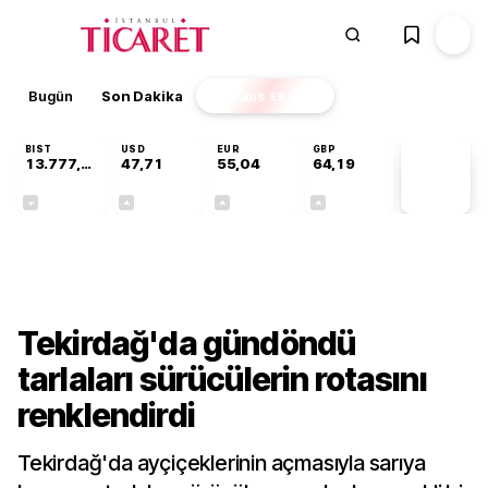
Bugün
Son Dakika
Finans
EKSTRA
BIST
USD
EUR
GBP
13.777,06
47,71
55,04
64,19
PİYASA
VERİLERİ
-0,16%
+0,17%
+0,05%
+0,03%
Kültür-Sanat
Tekirdağ'da gündöndü
tarlaları sürücülerin rotasını
renklendirdi
Tekirdağ'da ayçiçeklerinin açmasıyla sarıya