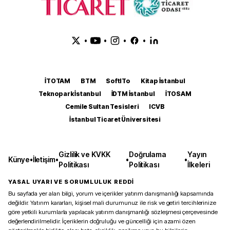
•
•
•
•
İTOTAM
BTM
SoftITo
Kitap İstanbul
Teknopark İstanbul
İDTM İstanbul
İTOSAM
Cemile Sultan Tesisleri
ICVB
İstanbul Ticaret Üniversitesi
Gizlilik ve KVKK
Doğrulama
Yayın
Künye
•
İletişim
•
•
•
Politikası
Politikası
İlkeleri
YASAL UYARI VE SORUMLULUK REDDİ
Bu sayfada yer alan bilgi, yorum ve içerikler yatırım danışmanlığı kapsamında
değildir. Yatırım kararları, kişisel mali durumunuz ile risk ve getiri tercihlerinize
göre yetkili kurumlarla yapılacak yatırım danışmanlığı sözleşmesi çerçevesinde
değerlendirilmelidir. İçeriklerin doğruluğu ve güncelliği için azami özen