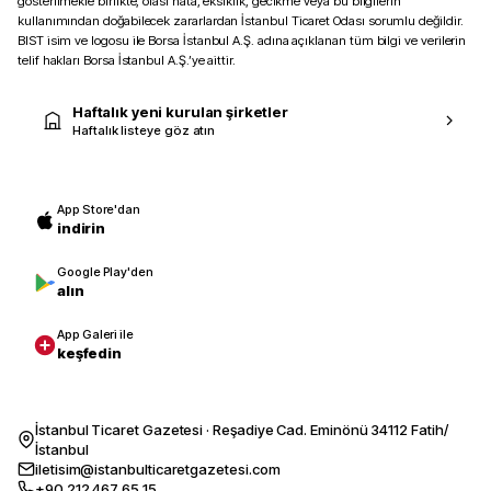
gösterilmekle birlikte, olası hata, eksiklik, gecikme veya bu bilgilerin
kullanımından doğabilecek zararlardan İstanbul Ticaret Odası sorumlu değildir.
BIST isim ve logosu ile Borsa İstanbul A.Ş. adına açıklanan tüm bilgi ve verilerin
telif hakları Borsa İstanbul A.Ş.’ye aittir.
Haftalık yeni kurulan şirketler
Haftalık listeye göz atın
App Store'dan
indirin
Google Play'den
alın
App Galeri ile
keşfedin
İstanbul Ticaret Gazetesi · Reşadiye Cad. Eminönü 34112 Fatih/
İstanbul
iletisim@istanbulticaretgazetesi.com
+90 212 467 65 15