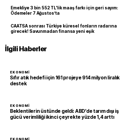
Emekliye 3 bin 552 TL'lik maaş farkı için geri sayım:
Ödemeler 7 Ağustos’ta
CAATSA sonrası Türkiye küresel fonların radarına
girecek! Savunmadan finansa yeni eşik
İlgili Haberler
EKONOMI
Sıfır atık hedefi için 161 projeye 914 milyon liralık
destek
EKONOMI
Beklentilerin üstünde geldi: ABD’de tarım dışı iş
gücü verimliliği ikinci çeyrekte yüzde 1,4 arttı
EKONOMI