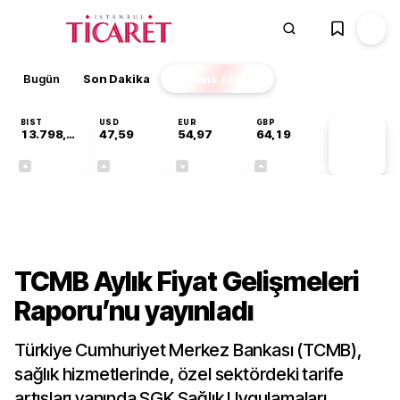
Bugün
Son Dakika
Finans
EKSTRA
BIST
USD
EUR
GBP
13.798,82
47,59
54,97
64,19
PİYASA
VERİLERİ
+0,70%
+0,05%
-0,08%
+0,15%
Ekonomi
TCMB Aylık Fiyat Gelişmeleri
Raporu’nu yayınladı
Türkiye Cumhuriyet Merkez Bankası (TCMB),
sağlık hizmetlerinde, özel sektördeki tarife
artışları yanında SGK Sağlık Uygulamaları