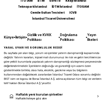
İTOTAM
BTM
SoftITo
Kitap İstanbul
Teknopark İstanbul
İDTM İstanbul
İTOSAM
Cemile Sultan Tesisleri
ICVB
İstanbul Ticaret Üniversitesi
Gizlilik ve KVKK
Doğrulama
Yayın
Künye
•
İletişim
•
•
•
Politikası
Politikası
İlkeleri
YASAL UYARI VE SORUMLULUK REDDİ
Bu sayfada yer alan bilgi, yorum ve içerikler yatırım danışmanlığı kapsamında
değildir. Yatırım kararları, kişisel mali durumunuz ile risk ve getiri tercihlerinize
göre yetkili kurumlarla yapılacak yatırım danışmanlığı sözleşmesi çerçevesinde
değerlendirilmelidir. İçeriklerin doğruluğu ve güncelliği için azami özen
gösterilmekle birlikte, olası hata, eksiklik, gecikme veya bu bilgilerin
kullanımından doğabilecek zararlardan İstanbul Ticaret Odası sorumlu değildir.
BIST isim ve logosu ile Borsa İstanbul A.Ş. adına açıklanan tüm bilgi ve verilerin
telif hakları Borsa İstanbul A.Ş.’ye aittir.
Haftalık yeni kurulan şirketler
Haftalık listeye göz atın