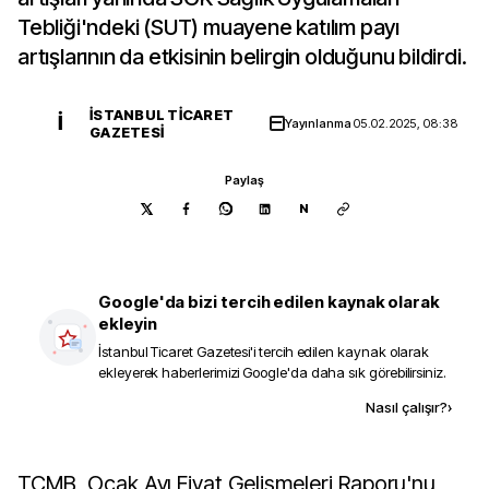
Tebliği'ndeki (SUT) muayene katılım payı
artışlarının da etkisinin belirgin olduğunu bildirdi.
İSTANBUL TICARET
İ
Yayınlanma
05.02.2025, 08:38
GAZETESI
Paylaş
N
Google'da bizi tercih edilen kaynak olarak
ekleyin
İstanbul Ticaret Gazetesi
'i tercih edilen kaynak olarak
ekleyerek haberlerimizi Google'da daha sık görebilirsiniz.
Kaynak ekle
Nasıl çalışır?
›
TCMB, Ocak Ayı Fiyat Gelişmeleri Raporu'nu