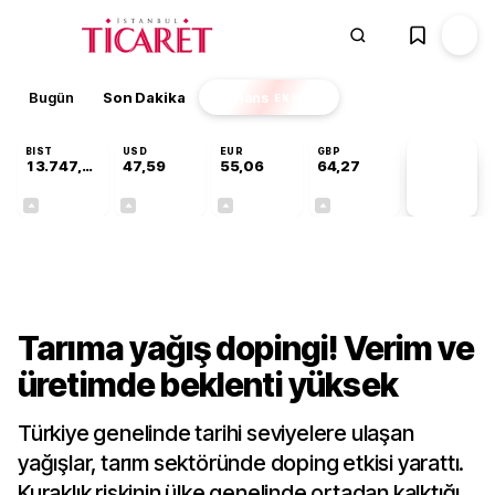
Bugün
Son Dakika
Finans
EKSTRA
BIST
USD
EUR
GBP
13.747,72
47,59
55,06
64,27
PİYASA
VERİLERİ
+0,33%
+0,06%
+0,09%
+0,26%
Sektörel
Tarıma yağış dopingi! Verim ve
üretimde beklenti yüksek
Türkiye genelinde tarihi seviyelere ulaşan
yağışlar, tarım sektöründe doping etkisi yarattı.
Kuraklık riskinin ülke genelinde ortadan kalktığı