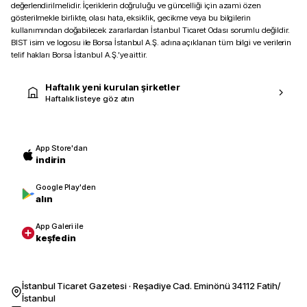
değerlendirilmelidir. İçeriklerin doğruluğu ve güncelliği için azami özen
gösterilmekle birlikte, olası hata, eksiklik, gecikme veya bu bilgilerin
kullanımından doğabilecek zararlardan İstanbul Ticaret Odası sorumlu değildir.
BIST isim ve logosu ile Borsa İstanbul A.Ş. adına açıklanan tüm bilgi ve verilerin
telif hakları Borsa İstanbul A.Ş.’ye aittir.
Haftalık yeni kurulan şirketler
Haftalık listeye göz atın
App Store'dan
indirin
Google Play'den
alın
App Galeri ile
keşfedin
İstanbul Ticaret Gazetesi · Reşadiye Cad. Eminönü 34112 Fatih/
İstanbul