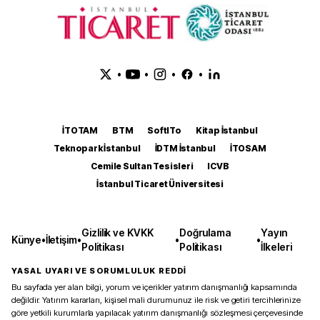
•
•
•
•
İTOTAM
BTM
SoftITo
Kitap İstanbul
Teknopark İstanbul
İDTM İstanbul
İTOSAM
Cemile Sultan Tesisleri
ICVB
İstanbul Ticaret Üniversitesi
Gizlilik ve KVKK
Doğrulama
Yayın
Künye
•
İletişim
•
•
•
Politikası
Politikası
İlkeleri
YASAL UYARI VE SORUMLULUK REDDİ
Bu sayfada yer alan bilgi, yorum ve içerikler yatırım danışmanlığı kapsamında
değildir. Yatırım kararları, kişisel mali durumunuz ile risk ve getiri tercihlerinize
göre yetkili kurumlarla yapılacak yatırım danışmanlığı sözleşmesi çerçevesinde