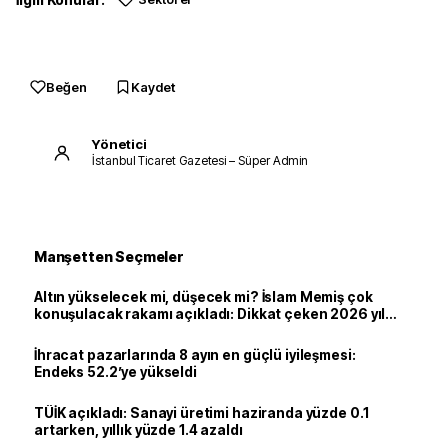
Beğen
Kaydet
Yönetici
İstanbul Ticaret Gazetesi – Süper Admin
Manşetten Seçmeler
Altın yükselecek mi, düşecek mi? İslam Memiş çok
konuşulacak rakamı açıkladı: Dikkat çeken 2026 yıl
sonu tahmini
İhracat pazarlarında 8 ayın en güçlü iyileşmesi:
Endeks 52.2’ye yükseldi
TÜİK açıkladı: Sanayi üretimi haziranda yüzde 0.1
artarken, yıllık yüzde 1.4 azaldı