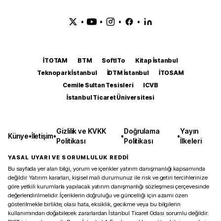
•
•
•
•
İTOTAM
BTM
SoftITo
Kitap İstanbul
Teknopark İstanbul
İDTM İstanbul
İTOSAM
Cemile Sultan Tesisleri
ICVB
İstanbul Ticaret Üniversitesi
Gizlilik ve KVKK
Doğrulama
Yayın
Künye
•
İletişim
•
•
•
Politikası
Politikası
İlkeleri
YASAL UYARI VE SORUMLULUK REDDİ
Bu sayfada yer alan bilgi, yorum ve içerikler yatırım danışmanlığı kapsamında
değildir. Yatırım kararları, kişisel mali durumunuz ile risk ve getiri tercihlerinize
göre yetkili kurumlarla yapılacak yatırım danışmanlığı sözleşmesi çerçevesinde
değerlendirilmelidir. İçeriklerin doğruluğu ve güncelliği için azami özen
gösterilmekle birlikte, olası hata, eksiklik, gecikme veya bu bilgilerin
kullanımından doğabilecek zararlardan İstanbul Ticaret Odası sorumlu değildir.