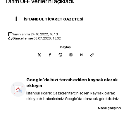
Tarım ÜFE verilerini açıkladı.
İ
İSTANBUL TICARET GAZETESI
Yayınlanma
24.10.2022, 16:13
Güncellenme
03.07.2026, 13:02
Paylaş
N
Google'da bizi tercih edilen kaynak olarak
ekleyin
İstanbul Ticaret Gazetesi
'i tercih edilen kaynak olarak
ekleyerek haberlerimizi Google'da daha sık görebilirsiniz.
Kaynak ekle
Nasıl çalışır?
›