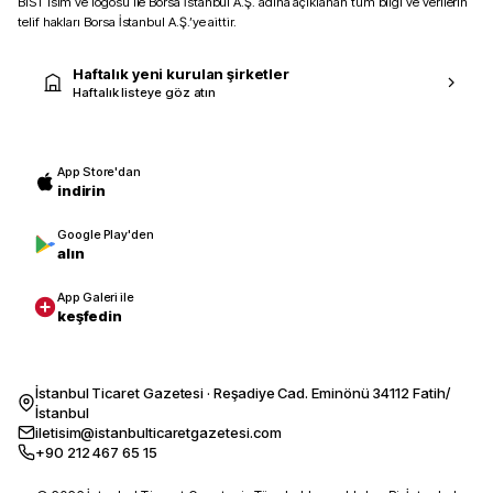
BIST isim ve logosu ile Borsa İstanbul A.Ş. adına açıklanan tüm bilgi ve verilerin
telif hakları Borsa İstanbul A.Ş.’ye aittir.
Haftalık yeni kurulan şirketler
Haftalık listeye göz atın
App Store'dan
indirin
Google Play'den
alın
App Galeri ile
keşfedin
İstanbul Ticaret Gazetesi · Reşadiye Cad. Eminönü 34112 Fatih/
İstanbul
iletisim@istanbulticaretgazetesi.com
+90 212 467 65 15