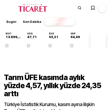
Bugün
Son Dakika
Finans
EKSTRA
BIST
USD
EUR
GBP
13.896,36
47,71
55,21
64,49
PİYASA
VERİLERİ
+0,85%
+0,01%
+0,03%
+0,11%
Sektörel
Tarım ÜFE kasımda aylık
yüzde 4,57, yıllık yüzde 24,35
arttı
Türkiye İstatistik Kurumu, kasım ayına ilişkin