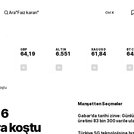
Ara
"
Faiz kararı
"
Ctrl K
RA
GBP
ALTIN
XAGUSD
BTC
64,19
6.551
61,84
64
+0,07%
+0,15%
+0,84%
-0,32%
0,04
0,10
54,42
-0,20
koştu
Manşetten Seçmeler
 6
Gabar’da tarihi zirve: Günlü
üretimi 83 bin 300 varile ul
ra koştu
Türkiye 5G teknolojisine hı