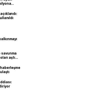
milyona
 açıklandı:
ullanıldı
kalkınmayı
ne savunma
oları aştı
k haberleşme
 ulaştı
ddiası:
diriyor