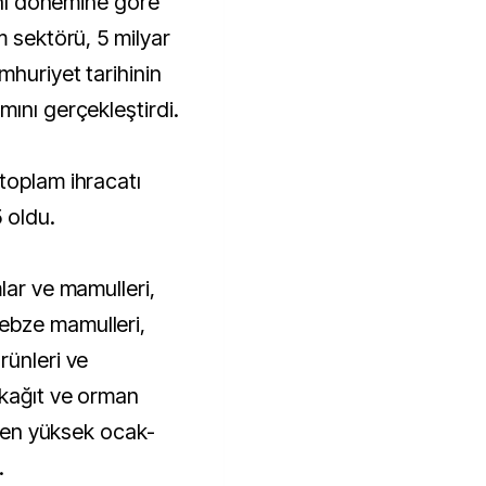
aynı dönemine göre
m sektörü, 5 milyar
mhuriyet tarihinin
ını gerçekleştirdi.
toplam ihracatı
 oldu.
lar ve mamulleri,
ebze mamulleri,
rünleri ve
 kağıt ve orman
n en yüksek ocak-
.