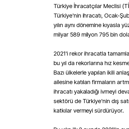
Türkiye İhracatçılar Meclisi (TİM) verilerine göre,
Türkiye'nin ihracatı, Ocak-Ş
yılın aynı dönemine kıyasla y
milyar 589 milyon 795 bin dola
2021'i rekor ihracatla tamaml
bu yıl da rekorlarına hız kes
Bazı ülkelerle yapılan ikili anl
ailesine katılan firmaların art
ihracatı yakaladığı ivmeyi deva
sektörü de Türkiye'nin dış sa
katkılar vermeyi sürdürüyor.