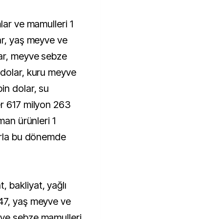
lar ve mamulleri 1
ar, yaş meyve ve
ar, meyve sebze
 dolar, kuru meyve
in dolar, su
er 617 milyon 263
man ürünleri 1
arla bu dönemde
bakliyat, yağlı
47, yaş meyve ve
ve sebze mamulleri