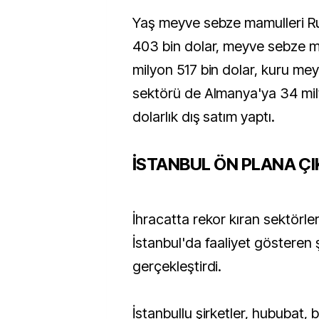
Yaş meyve sebze mamulleri R
403 bin dolar, meyve sebze m
milyon 517 bin dolar, kuru me
sektörü de Almanya'ya 34 mil
dolarlık dış satım yaptı.
İSTANBUL ÖN PLANA ÇI
İhracatta rekor kıran sektörle
İstanbul'da faaliyet gösteren ş
gerçekleştirdi.
İstanbullu şirketler, hububat, b