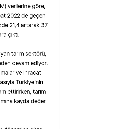
ubat 2022'de geçen
üzde 21,4 artarak 37
ra çıktı.
ayan tarım sektörü,
meden devam ediyor.
aşmalar ve ihracat
masıyla Türkiye'nin
m ettirirken, tarım
tımına kayda değer