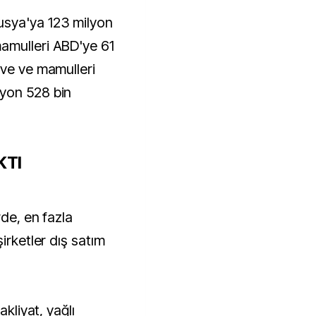
usya'ya 123 milyon
amulleri ABD'ye 61
yve ve mamulleri
yon 528 bin
KTI
rde, en fazla
irketler dış satım
akliyat, yağlı