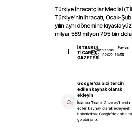
Türkiye İhracatçılar Meclisi (T
Türkiye'nin ihracatı, Ocak-Ş
yılın aynı dönemine kıyasla yü
milyar 589 milyon 795 bin dolar
İSTANBUL
Paylaş
Yayınlanma
İ
TICARET
24.10.2022, 16:53
GAZETESI
Google'da bizi tercih
edilen kaynak olarak
ekleyin
İstanbul Ticaret Gazetesi
'i tercih
edilen kaynak olarak ekleyerek
haberlerimizi Google'da daha sı
görebilirsiniz.