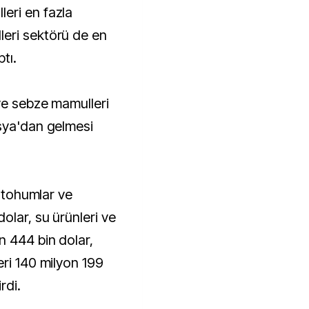
eri en fazla
eri sektörü de en
tı.
yve sebze mamulleri
sya'dan gelmesi
ı tohumlar ve
olar, su ürünleri ve
 444 bin dolar,
eri 140 milyon 199
rdi.