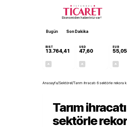
Ekonomiden haberiniz var!
Bugün
Son Dakika
Finans
EKST
BIST
USD
EUR
13.764,41
47,60
55,05
+0,45%
+0,06%
61,28
0,03
Anasayfa
/
Sektörel
/
Tarım ihracatı 6 sektörle rekora 
Tarım ihracatı
sektörle reko