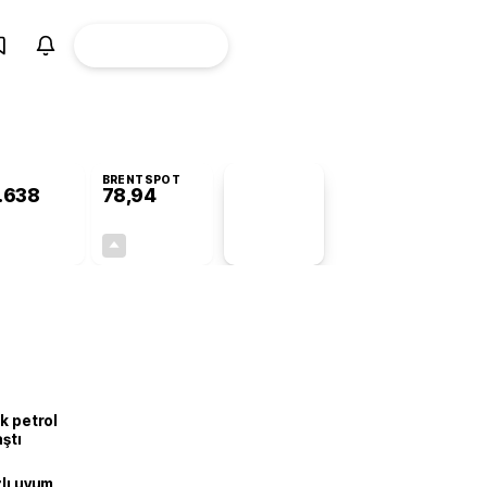
ÜYE
CANLI BORSA
Girişi
BRENTSPOT
.638
78,94
PİYASA
VERİLERİ
+0,71%
+0,04%
+0,00
0,03
k petrol
aştı
zlı uyum