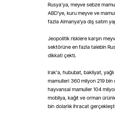
Rusya'ya, meyve sebze mamull
ABD'ye, kuru meyve ve mamull
fazla Almanya'ya dış satım yap
Jeopolitik risklere karşın me
sektörüne en fazla talebin Ru
dikkati çekti.
Irak'a, hububat, bakliyat, yağl
mamulleri 360 milyon 219 bin d
hayvansal mamuller 104 milyon
mobilya, kağıt ve orman ürünl
bin dolarlık ihracat gerçekleşti