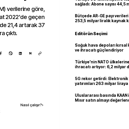
sağladı: Abone sayısı 44,5 
İM) verilerine göre,
ulaştı
ubat 2022'de geçen
Bütçede AR-GE payı verileri
253,5 milyar liralık kaynak k
zde 21,4 artarak 37
a çıktı.
Editörün Seçimi
Soğuk hava depoları kırsal 
ve ihracatı güçlendiriyor
N
Türkiye'nin NATO ülkeleri
ihracatı artıyor: 6,2 milyar d
milyar doları aştı
5G rekor getirdi: Elektroni
yatırımları 263 milyar liraya
Kaynak ekle
Uluslararası basında KAAN i
Mısır satın almayı değerlen
Nasıl çalışır?
›
k