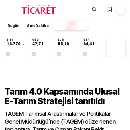
Bugün
Son Dakika
Finans
EKSTRA
BIST
USD
EUR
GBP
13.779,39
47,71
55,19
64,41
PİYASA
VERİLERİ
-0,14%
+0,18%
+0,32%
+0,38%
Sektörel
Tarım 4.0 Kapsamında Ulusal
E-Tarım Stratejisi tanıtıldı
TAGEM Tarımsal Araştırmalar ve Politikalar
Genel Müdürlüğü’nde (TAGEM) düzenlenen
toplantıya, Tarım ve Orman Bakanı Bekir