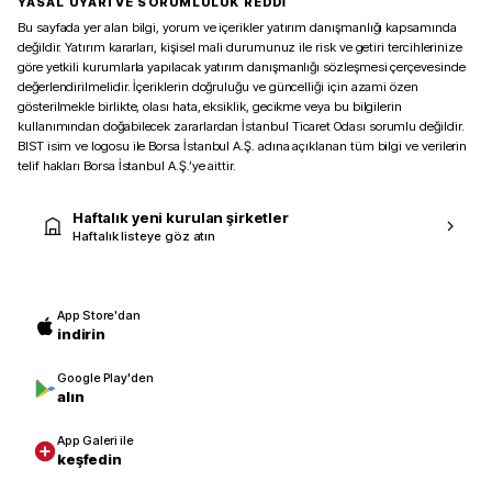
YASAL UYARI VE SORUMLULUK REDDİ
Bu sayfada yer alan bilgi, yorum ve içerikler yatırım danışmanlığı kapsamında
değildir. Yatırım kararları, kişisel mali durumunuz ile risk ve getiri tercihlerinize
göre yetkili kurumlarla yapılacak yatırım danışmanlığı sözleşmesi çerçevesinde
değerlendirilmelidir. İçeriklerin doğruluğu ve güncelliği için azami özen
gösterilmekle birlikte, olası hata, eksiklik, gecikme veya bu bilgilerin
kullanımından doğabilecek zararlardan İstanbul Ticaret Odası sorumlu değildir.
BIST isim ve logosu ile Borsa İstanbul A.Ş. adına açıklanan tüm bilgi ve verilerin
telif hakları Borsa İstanbul A.Ş.’ye aittir.
Haftalık yeni kurulan şirketler
Haftalık listeye göz atın
App Store'dan
indirin
Google Play'den
alın
App Galeri ile
keşfedin