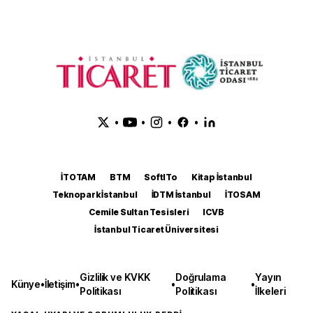
•
•
•
•
İTOTAM
BTM
SoftITo
Kitap İstanbul
Teknopark İstanbul
İDTM İstanbul
İTOSAM
Cemile Sultan Tesisleri
ICVB
İstanbul Ticaret Üniversitesi
Gizlilik ve KVKK
Doğrulama
Yayın
Künye
•
İletişim
•
•
•
Politikası
Politikası
İlkeleri