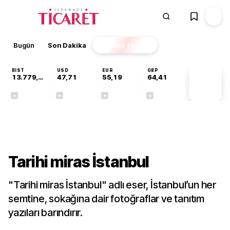
Bugün
Son Dakika
Finans
EKSTRA
BIST
USD
EUR
GBP
13.779,39
47,71
55,19
64,41
PİYASA
VERİLERİ
-0,14%
+0,18%
+0,32%
+0,38%
Kültür-Sanat
Tarihi miras İstanbul
"Tarihi miras İstanbul" adlı eser, İstanbul’un her
semtine, sokağına dair fotoğraflar ve tanıtım
yazıları barındırır.