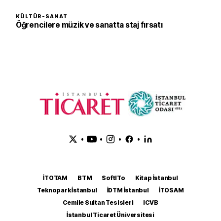
KÜLTÜR-SANAT
Öğrencilere müzik ve sanatta staj fırsatı
•
•
•
•
İTOTAM
BTM
SoftITo
Kitap İstanbul
Teknopark İstanbul
İDTM İstanbul
İTOSAM
Cemile Sultan Tesisleri
ICVB
İstanbul Ticaret Üniversitesi