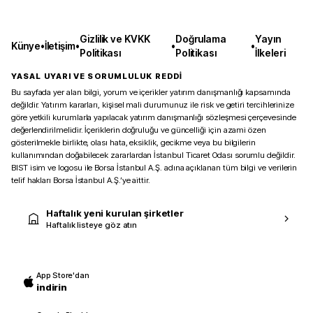
Gizlilik ve KVKK
Doğrulama
Yayın
Künye
•
İletişim
•
•
•
Politikası
Politikası
İlkeleri
YASAL UYARI VE SORUMLULUK REDDİ
Bu sayfada yer alan bilgi, yorum ve içerikler yatırım danışmanlığı kapsamında
değildir. Yatırım kararları, kişisel mali durumunuz ile risk ve getiri tercihlerinize
göre yetkili kurumlarla yapılacak yatırım danışmanlığı sözleşmesi çerçevesinde
değerlendirilmelidir. İçeriklerin doğruluğu ve güncelliği için azami özen
gösterilmekle birlikte, olası hata, eksiklik, gecikme veya bu bilgilerin
kullanımından doğabilecek zararlardan İstanbul Ticaret Odası sorumlu değildir.
BIST isim ve logosu ile Borsa İstanbul A.Ş. adına açıklanan tüm bilgi ve verilerin
telif hakları Borsa İstanbul A.Ş.’ye aittir.
Haftalık yeni kurulan şirketler
Haftalık listeye göz atın
App Store'dan
indirin