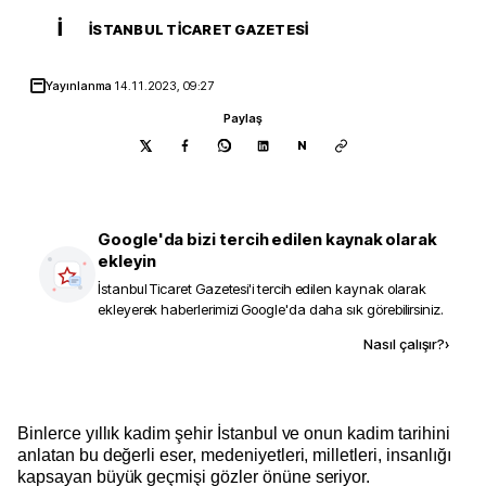
İ
İSTANBUL TICARET GAZETESI
Yayınlanma
14.11.2023, 09:27
Paylaş
N
Google'da bizi tercih edilen kaynak olarak
ekleyin
İstanbul Ticaret Gazetesi
'i tercih edilen kaynak olarak
ekleyerek haberlerimizi Google'da daha sık görebilirsiniz.
Kaynak ekle
Nasıl çalışır?
›
Binlerce yıllık kadim şehir İstanbul ve onun kadim tarihini
anlatan bu değerli eser, medeniyetleri, milletleri, insanlığı
kapsayan büyük geçmişi gözler önüne seriyor.