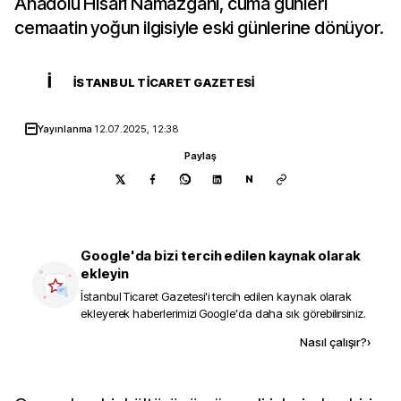
Anadolu Hisarı Namazgahı, cuma günleri
cemaatin yoğun ilgisiyle eski günlerine dönüyor.
İ
İSTANBUL TICARET GAZETESI
Yayınlanma
12.07.2025, 12:38
Paylaş
N
Google'da bizi tercih edilen kaynak olarak
ekleyin
İstanbul Ticaret Gazetesi
'i tercih edilen kaynak olarak
ekleyerek haberlerimizi Google'da daha sık görebilirsiniz.
Kaynak ekle
Nasıl çalışır?
›