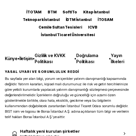
İTOTAM
BTM
SoftITo
Kitap İstanbul
Teknopark İstanbul
İDTM İstanbul
İTOSAM
Cemile Sultan Tesisleri
ICVB
İstanbul Ticaret Üniversitesi
Gizlilik ve KVKK
Doğrulama
Yayın
Künye
•
İletişim
•
•
•
Politikası
Politikası
İlkeleri
YASAL UYARI VE SORUMLULUK REDDİ
Bu sayfada yer alan bilgi, yorum ve içerikler yatırım danışmanlığı kapsamında
değildir. Yatırım kararları, kişisel mali durumunuz ile risk ve getiri tercihlerinize
göre yetkili kurumlarla yapılacak yatırım danışmanlığı sözleşmesi çerçevesinde
değerlendirilmelidir. İçeriklerin doğruluğu ve güncelliği için azami özen
gösterilmekle birlikte, olası hata, eksiklik, gecikme veya bu bilgilerin
kullanımından doğabilecek zararlardan İstanbul Ticaret Odası sorumlu değildir.
BIST isim ve logosu ile Borsa İstanbul A.Ş. adına açıklanan tüm bilgi ve verilerin
telif hakları Borsa İstanbul A.Ş.’ye aittir.
Haftalık yeni kurulan şirketler