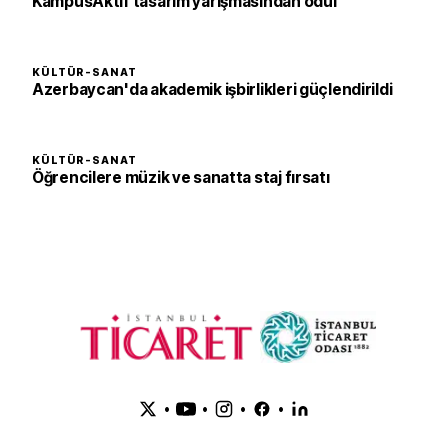
KampüsAktif tasarım yarışmasından ödül
KÜLTÜR-SANAT
Azerbaycan'da akademik işbirlikleri güçlendirildi
KÜLTÜR-SANAT
Öğrencilere müzik ve sanatta staj fırsatı
•
•
•
•