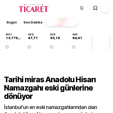
Bugün
Son Dakika
Finans
EKSTRA
BIST
USD
EUR
GBP
13.779,39
47,71
55,19
64,41
PİYASA
VERİLERİ
-0,14%
+0,18%
+0,32%
+0,38%
Kültür-Sanat
Tarihi miras Anadolu Hisarı
Namazgahı eski günlerine
dönüyor
İstanbul'un en eski namazgahlarından olan