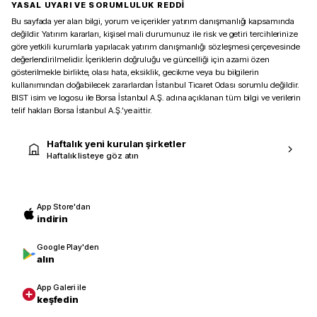
YASAL UYARI VE SORUMLULUK REDDİ
Bu sayfada yer alan bilgi, yorum ve içerikler yatırım danışmanlığı kapsamında
değildir. Yatırım kararları, kişisel mali durumunuz ile risk ve getiri tercihlerinize
göre yetkili kurumlarla yapılacak yatırım danışmanlığı sözleşmesi çerçevesinde
değerlendirilmelidir. İçeriklerin doğruluğu ve güncelliği için azami özen
gösterilmekle birlikte, olası hata, eksiklik, gecikme veya bu bilgilerin
kullanımından doğabilecek zararlardan İstanbul Ticaret Odası sorumlu değildir.
BIST isim ve logosu ile Borsa İstanbul A.Ş. adına açıklanan tüm bilgi ve verilerin
telif hakları Borsa İstanbul A.Ş.’ye aittir.
Haftalık yeni kurulan şirketler
Haftalık listeye göz atın
App Store'dan
indirin
Google Play'den
alın
App Galeri ile
keşfedin