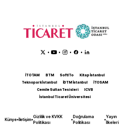
•
•
•
•
İTOTAM
BTM
SoftITo
Kitap İstanbul
Teknopark İstanbul
İDTM İstanbul
İTOSAM
Cemile Sultan Tesisleri
ICVB
İstanbul Ticaret Üniversitesi
Gizlilik ve KVKK
Doğrulama
Yayın
Künye
•
İletişim
•
•
•
Politikası
Politikası
İlkeleri