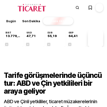
Bugün
Son Dakika
Finans
EKSTRA
BIST
USD
EUR
GBP
13.779,39
47,71
55,19
64,41
PİYASA
VERİLERİ
-0,14%
+0,18%
+0,32%
+0,38%
Dünya
Tarife görüşmelerinde üçüncü
tur: ABD ve Çin yetkilileri bir
araya geliyor
ABD ve Çinli yetkililer, ticaret müzakerelerinin