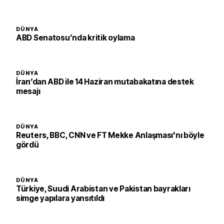
DÜNYA
ABD Senatosu’nda kritik oylama
DÜNYA
İran’dan ABD ile 14 Haziran mutabakatına destek
mesajı
DÜNYA
Reuters, BBC, CNN ve FT Mekke Anlaşması'nı böyle
gördü
DÜNYA
Türkiye, Suudi Arabistan ve Pakistan bayrakları
simge yapılara yansıtıldı