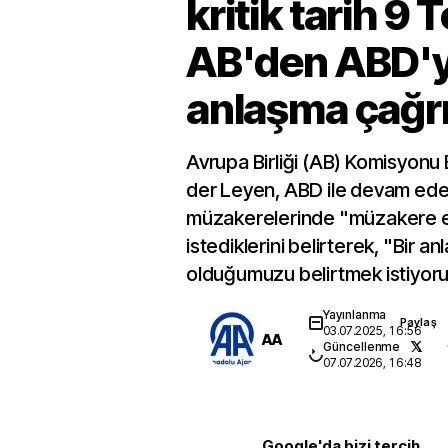
kritik tarih 9
AB'den ABD'
anlaşma çağrı
Avrupa Birliği (AB) Komisyonu
der Leyen, ABD ile devam eden
müzakerelerinde "müzakere e
istediklerini belirterek, "Bir a
olduğumuzu belirtmek istiyor
Yayınlanma
Paylaş
03.07.2025, 16:56
AA
Güncellenme
07.07.2026, 16:48
Google'da bizi tercih