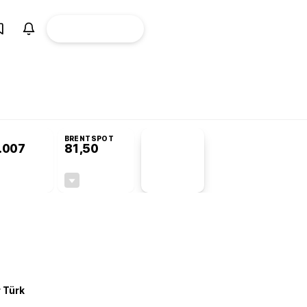
ÜYE
CANLI BORSA
Girişi
omisyonu’nda kabul edildi
KOSGEB’den temiz enerji ve iklim teknolojilerine
BRENTSPOT
.007
81,50
PİYASA
VERİLERİ
-0,40%
-1,55%
+0,00
-1,28
r Türk