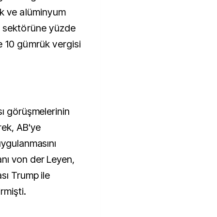
ik ve alüminyum
v sektörüne yüzde
e 10 gümrük vergisi
sı görüşmelerinin
rek, AB'ye
uygulanmasını
nı von der Leyen,
sı Trump ile
rmişti.