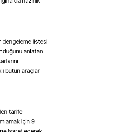
ğına da hazırlık
ir dengeleme listesi
lunduğunu anlatan
arlarını
li bütün araçlar
en tarife
amlamak için 9
ne işaret ederek,