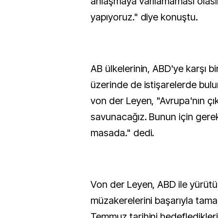
anlaşmaya varılamaması olasılı
yapıyoruz." diye konuştu.
AB ülkelerinin, ABD'ye karşı b
üzerinde de istişarelerde bu
von der Leyen, "Avrupa'nın çık
savunacağız. Bunun için gerek
masada." dedi.
Von der Leyen, ABD ile yürütül
müzakerelerini başarıyla tam
Temmuz tarihini hedefledikleri