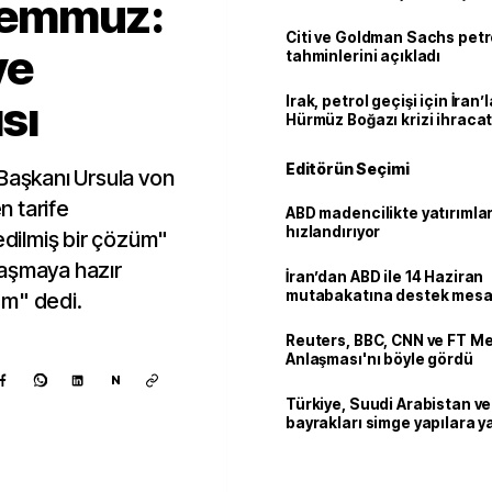
 Temmuz:
Citi ve Goldman Sachs petr
ye
tahminlerini açıkladı
sı
Irak, petrol geçişi için İran
Hürmüz Boğazı krizi ihracat
Editörün Seçimi
 Başkanı Ursula von
 tarife
ABD madencilikte yatırımlar
hızlandırıyor
dilmiş bir çözüm"
nlaşmaya hazır
İran’dan ABD ile 14 Haziran
mutabakatına destek mesa
um" dedi.
Reuters, BBC, CNN ve FT M
Anlaşması'nı böyle gördü
N
Türkiye, Suudi Arabistan v
bayrakları simge yapılara ya