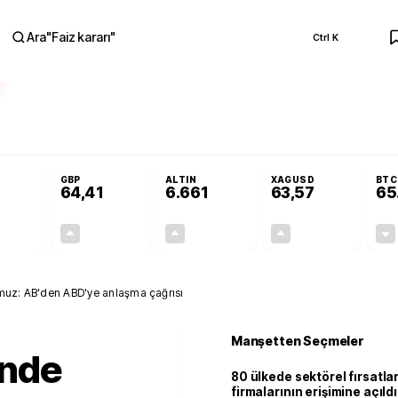
Ara
"
Faiz kararı
"
Ctrl K
RA
nolojilerine yeni destek programı
Terörsüz Türkiye Yasası teklifi Adalet K
GBP
ALTIN
XAGUSD
BTC
64,41
6.661
63,57
65
+0,32%
+0,38%
+2,59%
+3,37%
0,18
0,24
167,96
2,07
Temmuz: AB'den ABD'ye anlaşma çağrısı
Manşetten Seçmeler
inde
80 ülkede sektörel fırsatla
firmalarının erişimine açıldı