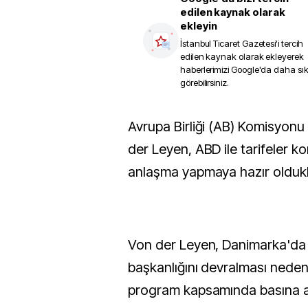
edilen kaynak olarak
ekleyin
İstanbul Ticaret Gazetesi
'i tercih
edilen kaynak olarak ekleyerek
haberlerimizi Google'da daha sı
görebilirsiniz.
Avrupa Birliği (AB) Komisyonu Başkanı Ursula von
der Leyen, ABD ile tarifeler k
anlaşma yapmaya hazır oldukla
Von der Leyen, Danimarka'da
başkanlığını devralması nede
program kapsamında basına a