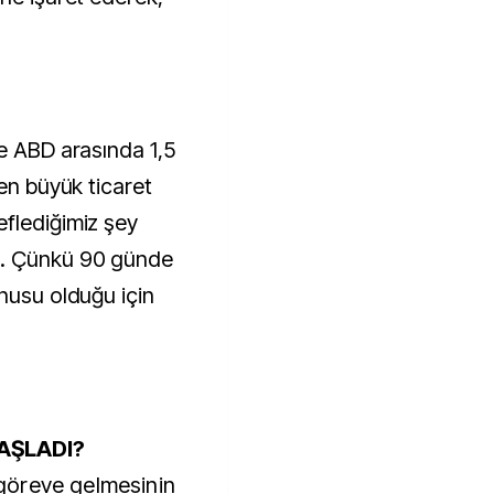
le ABD arasında 1,5
 en büyük ticaret
flediğimiz şey
k. Çünkü 90 günde
onusu olduğu için
BAŞLADI?
göreve gelmesinin