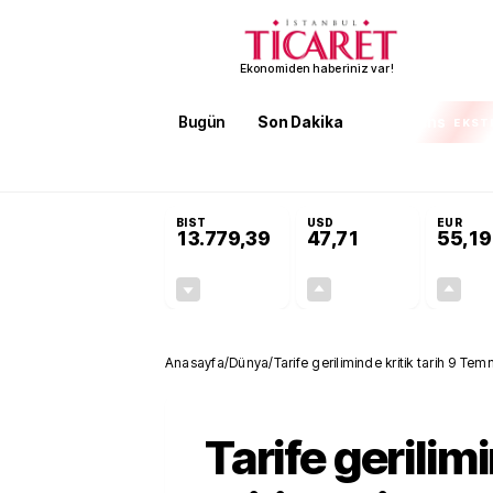
Ekonomiden haberiniz var!
Bugün
Son Dakika
Finans
EKST
SON DAKİKA
KOSGEB’den temiz enerji ve iklim tek
BIST
USD
EUR
13.779,39
47,71
55,19
-0,14%
+0,18%
-19,42
0,09
Anasayfa
/
Dünya
/
Tarife geriliminde kritik tarih 9 
Tarife gerilim