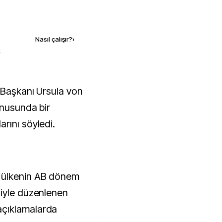
Kaynak ekle
Nasıl çalışır?
›
k
onusunda bir
rını söyledi.
 ülkenin AB dönem
niyle düzenlenen
çıklamalarda