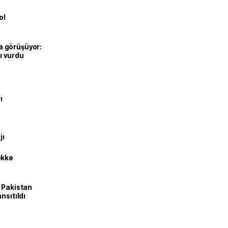
ol
’la görüşüyor:
ı vurdu
ı
jı
ekke
e Pakistan
nsıtıldı