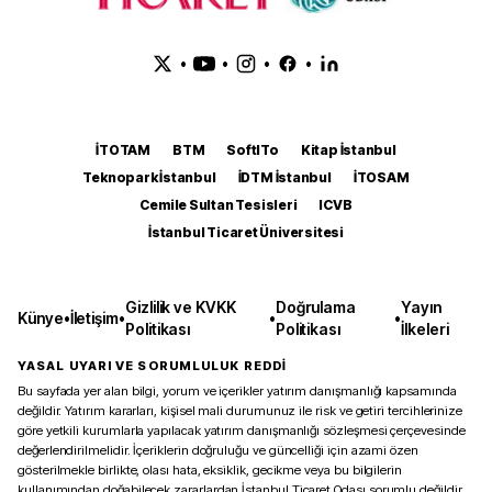
•
•
•
•
İTOTAM
BTM
SoftITo
Kitap İstanbul
Teknopark İstanbul
İDTM İstanbul
İTOSAM
Cemile Sultan Tesisleri
ICVB
İstanbul Ticaret Üniversitesi
Gizlilik ve KVKK
Doğrulama
Yayın
Künye
•
İletişim
•
•
•
Politikası
Politikası
İlkeleri
YASAL UYARI VE SORUMLULUK REDDİ
Bu sayfada yer alan bilgi, yorum ve içerikler yatırım danışmanlığı kapsamında
değildir. Yatırım kararları, kişisel mali durumunuz ile risk ve getiri tercihlerinize
göre yetkili kurumlarla yapılacak yatırım danışmanlığı sözleşmesi çerçevesinde
değerlendirilmelidir. İçeriklerin doğruluğu ve güncelliği için azami özen
gösterilmekle birlikte, olası hata, eksiklik, gecikme veya bu bilgilerin
kullanımından doğabilecek zararlardan İstanbul Ticaret Odası sorumlu değildir.