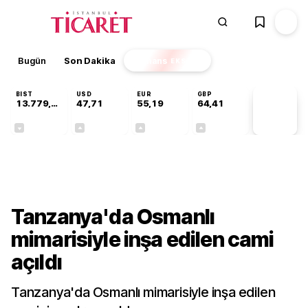
Bugün
Son Dakika
Finans
EKSTRA
BIST
USD
EUR
GBP
13.779,39
47,71
55,19
64,41
PİYASA
VERİLERİ
-0,14%
+0,18%
+0,32%
+0,38%
Kültür-Sanat
Tanzanya'da Osmanlı
mimarisiyle inşa edilen cami
açıldı
Tanzanya'da Osmanlı mimarisiyle inşa edilen