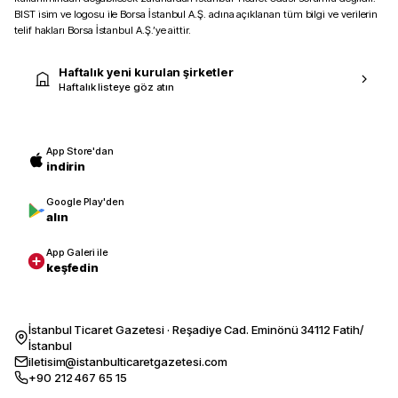
BIST isim ve logosu ile Borsa İstanbul A.Ş. adına açıklanan tüm bilgi ve verilerin
telif hakları Borsa İstanbul A.Ş.’ye aittir.
Haftalık yeni kurulan şirketler
Haftalık listeye göz atın
App Store'dan
indirin
Google Play'den
alın
App Galeri ile
keşfedin
İstanbul Ticaret Gazetesi · Reşadiye Cad. Eminönü 34112 Fatih/
İstanbul
iletisim@istanbulticaretgazetesi.com
+90 212 467 65 15