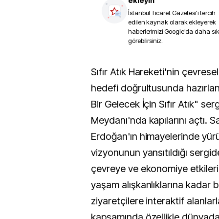
ekleyin
İstanbul Ticaret Gazetesi
'i tercih
edilen kaynak olarak ekleyerek
haberlerimizi Google'da daha sı
görebilirsiniz.
Sıfır Atık Hareketi'nin çevresel farkındalığı artırma
hedefi doğrultusunda hazırlan
Bir Gelecek İçin Sıfır Atık" ser
Meydanı'nda kapılarını açtı. S
Erdoğan'ın himayelerinde yürüt
vizyonunun yansıtıldığı sergide
çevreye ve ekonomiye etkileri
yaşam alışkanlıklarına kadar 
ziyaretçilere interaktif alanlarl
kapsamında özellikle dünyadak