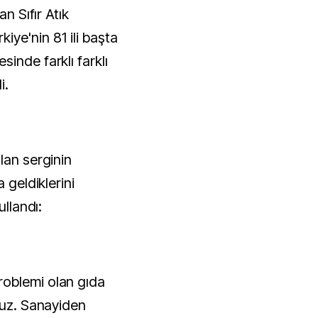
an Sıfır Atık
rkiye'nin 81 ili başta
inde farklı farklı
i.
lan serginin
 geldiklerini
ullandı:
oblemi olan gıda
ruz. Sanayiden