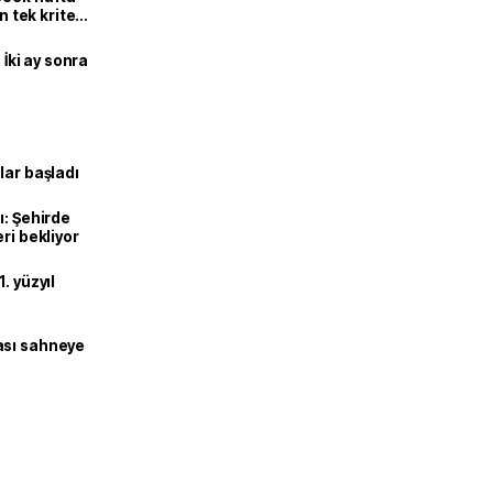
n tek kriter
 İki ay sonra
lar başladı
ı: Şehirde
ri bekliyor
. yüzyıl
ası sahneye