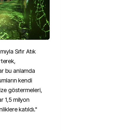
ıyla Sıfır Atık
irterek,
ar bu anlamda
umların kendi
mize göstermeleri,
r 1,5 milyon
iklere katıldı."