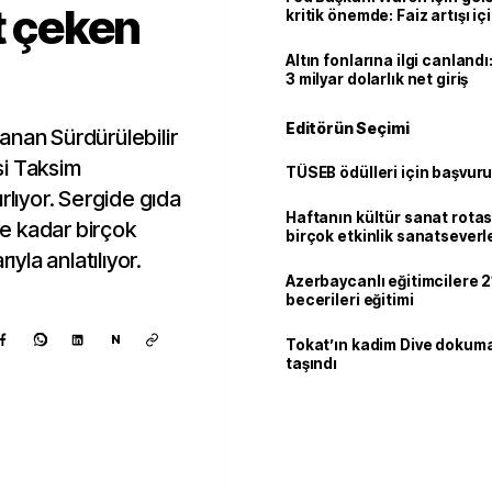
t çeken
kritik önemde: Faiz artışı içi
var
Altın fonlarına ilgi canlandı:
3 milyar dolarlık net giriş
Editörün Seçimi
rlanan Sürdürülebilir
isi Taksim
TÜSEB ödülleri için başvuru
rlıyor. Sergide gıda
Haftanın kültür sanat rotas
e kadar birçok
birçok etkinlik sanatseverle
ıyla anlatılıyor.
Azerbaycanlı eğitimcilere 21
becerileri eğitimi
N
Tokat’ın kadim Dive dokum
taşındı
Kaynak ekle