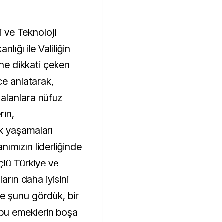
i ve Teknoloji
lığı ile Valiliğin
ine dikkati çeken
ce anlatarak,
alanlara nüfuz
rin,
k yaşamaları
ımızın liderliğinde
çlü Türkiye ve
arın daha iyisini
e şunu gördük, bir
bu emeklerin boşa