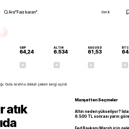
Ara
"
Faiz kararı
"
Ctrl K
RA
GBP
ALTIN
XAGUSD
BTC
64,24
6.534
61,53
64
+0,05%
+0,22%
+0,59%
-0,82%
0,03
0,14
38,28
-0,51
ığı: Gıda israfına dikkat çeken sergi açıldı
Manşetten Seçmeler
r atık
Altın neden yükseliyor? İs
6.500 TL sonrası yarın gör
Gıda
seviyeyi açıkladı: 2 ihtimal 
Fed Başkanı Warsh için gel