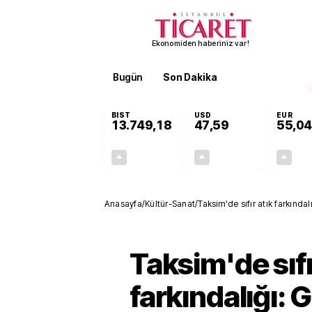
Ekonomiden haberiniz var!
Bugün
Son Dakika
Finans
EKST
BIST
USD
EUR
13.749,18
47,59
55,04
+0,34%
+0,06%
46,05
0,03
Anasayfa
/
Kültür-Sanat
/
Taksim'de sıfır atık farkındal
Taksim'de sıfı
farkındalığı: 