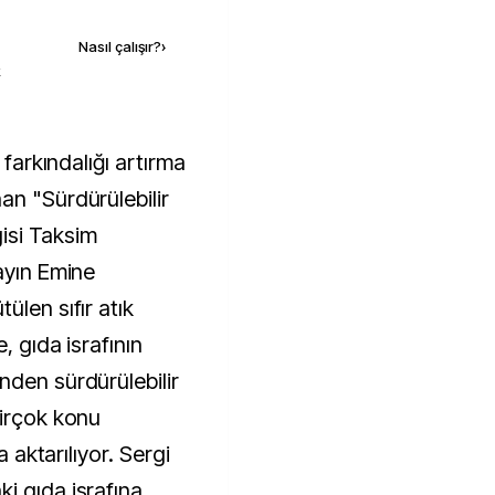
Nasıl çalışır?
›
k
an "Sürdürülebilir
gisi Taksim
ayın Emine
ülen sıfır atık
, gıda israfının
nden sürdürülebilir
birçok konu
a aktarılıyor. Sergi
i gıda israfına