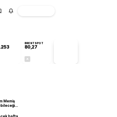
ÜYE
CANLI BORSA
Girişi
BRENTSPOT
.253
80,27
PİYASA
VERİLERİ
+0,19%
+1,72%
+0,00
1,36
lam Memiş
ebileceği
var
ecek hafta