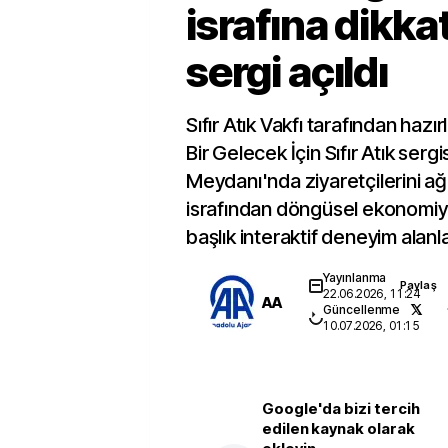
israfına dikka
sergi açıldı
Sıfır Atık Vakfı tarafından hazı
Bir Gelecek İçin Sıfır Atık serg
Meydanı'nda ziyaretçilerini ağı
israfından döngüsel ekonomiy
başlık interaktif deneyim alanlar
Yayınlanma
Paylaş
22.06.2026, 11:24
AA
Güncellenme
10.07.2026, 01:15
Google'da bizi tercih
edilen kaynak olarak