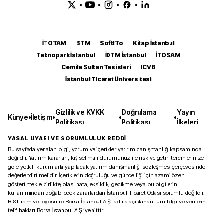
•
•
•
•
İTOTAM
BTM
SoftITo
Kitap İstanbul
Teknopark İstanbul
İDTM İstanbul
İTOSAM
Cemile Sultan Tesisleri
ICVB
İstanbul Ticaret Üniversitesi
Gizlilik ve KVKK
Doğrulama
Yayın
Künye
•
İletişim
•
•
•
Politikası
Politikası
İlkeleri
YASAL UYARI VE SORUMLULUK REDDİ
Bu sayfada yer alan bilgi, yorum ve içerikler yatırım danışmanlığı kapsamında
değildir. Yatırım kararları, kişisel mali durumunuz ile risk ve getiri tercihlerinize
göre yetkili kurumlarla yapılacak yatırım danışmanlığı sözleşmesi çerçevesinde
değerlendirilmelidir. İçeriklerin doğruluğu ve güncelliği için azami özen
gösterilmekle birlikte, olası hata, eksiklik, gecikme veya bu bilgilerin
kullanımından doğabilecek zararlardan İstanbul Ticaret Odası sorumlu değildir.
BIST isim ve logosu ile Borsa İstanbul A.Ş. adına açıklanan tüm bilgi ve verilerin
telif hakları Borsa İstanbul A.Ş.’ye aittir.