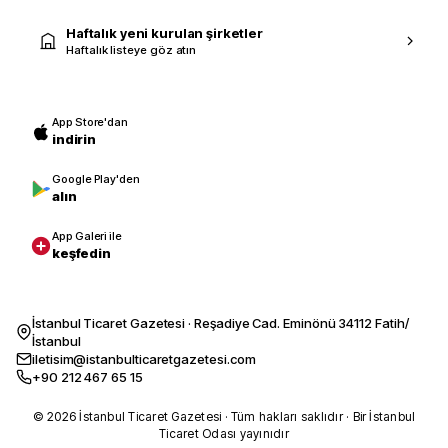
Haftalık yeni kurulan şirketler
Haftalık listeye göz atın
App Store'dan
indirin
Google Play'den
alın
App Galeri ile
keşfedin
İstanbul Ticaret Gazetesi · Reşadiye Cad. Eminönü 34112 Fatih/
İstanbul
iletisim@istanbulticaretgazetesi.com
+90 212 467 65 15
© 2026 İstanbul Ticaret Gazetesi · Tüm hakları saklıdır · Bir İstanbul
Ticaret Odası yayınıdır