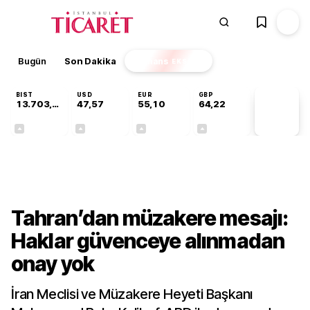
Bugün
Son Dakika
Finans
EKSTRA
BIST
USD
EUR
GBP
13.703,13
47,57
55,10
64,22
PİYASA
VERİLERİ
+0,11%
+0,01%
+0,16%
+0,19%
Dünya
Tahran’dan müzakere mesajı:
Haklar güvenceye alınmadan
onay yok
İran Meclisi ve Müzakere Heyeti Başkanı