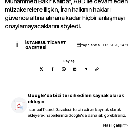
Muhammed Bakır Kalibaf, ABD ile devam eden
müzakerelere ilişkin, İran halkının hakları
güvence altına alınana kadar hiçbir anlaşmayı
onaylamayacaklarını söyledi.
İSTANBUL TICARET
İ
Yayınlanma
31.05.2026, 14:26
GAZETESI
Paylaş
N
Google'da bizi tercih edilen kaynak olarak
ekleyin
İstanbul Ticaret Gazetesi
'i tercih edilen kaynak olarak
ekleyerek haberlerimizi Google'da daha sık görebilirsiniz.
Kaynak ekle
Nasıl çalışır?
›