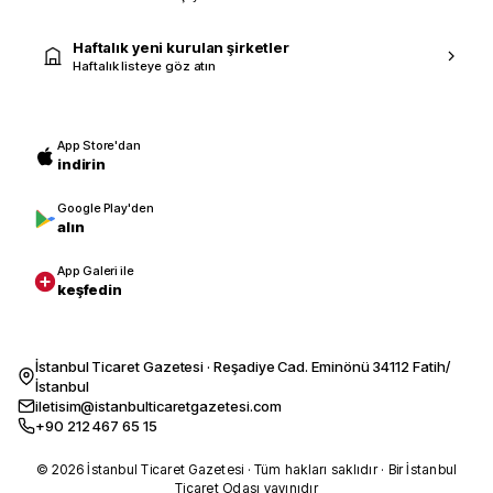
Haftalık yeni kurulan şirketler
Haftalık listeye göz atın
App Store'dan
indirin
Google Play'den
alın
App Galeri ile
keşfedin
İstanbul Ticaret Gazetesi · Reşadiye Cad. Eminönü 34112 Fatih/
İstanbul
iletisim@istanbulticaretgazetesi.com
+90 212 467 65 15
© 2026 İstanbul Ticaret Gazetesi · Tüm hakları saklıdır · Bir İstanbul
Ticaret Odası yayınıdır