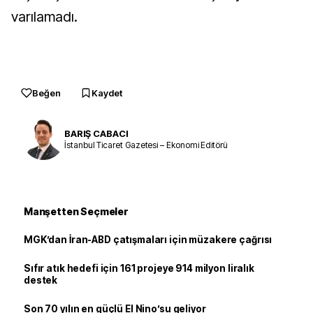
varılamadı.
Beğen
Kaydet
BARIŞ CABACI
İstanbul Ticaret Gazetesi – Ekonomi Editörü
Manşetten Seçmeler
MGK’dan İran-ABD çatışmaları için müzakere çağrısı
Sıfır atık hedefi için 161 projeye 914 milyon liralık
destek
Son 70 yılın en güçlü El Nino’su geliyor