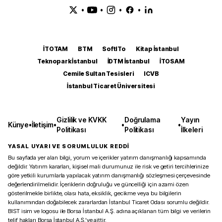
•
•
•
•
İTOTAM
BTM
SoftITo
Kitap İstanbul
Teknopark İstanbul
İDTM İstanbul
İTOSAM
Cemile Sultan Tesisleri
ICVB
İstanbul Ticaret Üniversitesi
Gizlilik ve KVKK
Doğrulama
Yayın
Künye
•
İletişim
•
•
•
Politikası
Politikası
İlkeleri
YASAL UYARI VE SORUMLULUK REDDİ
Bu sayfada yer alan bilgi, yorum ve içerikler yatırım danışmanlığı kapsamında
değildir. Yatırım kararları, kişisel mali durumunuz ile risk ve getiri tercihlerinize
göre yetkili kurumlarla yapılacak yatırım danışmanlığı sözleşmesi çerçevesinde
değerlendirilmelidir. İçeriklerin doğruluğu ve güncelliği için azami özen
gösterilmekle birlikte, olası hata, eksiklik, gecikme veya bu bilgilerin
kullanımından doğabilecek zararlardan İstanbul Ticaret Odası sorumlu değildir.
BIST isim ve logosu ile Borsa İstanbul A.Ş. adına açıklanan tüm bilgi ve verilerin
telif hakları Borsa İstanbul A.Ş.’ye aittir.