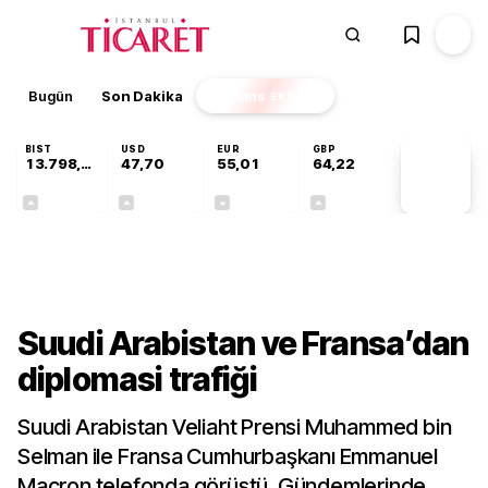
Bugün
Son Dakika
Finans
EKSTRA
BIST
USD
EUR
GBP
13.798,82
47,70
55,01
64,22
PİYASA
VERİLERİ
+0,70%
+0,16%
-0,01%
+0,08%
Dünya
Suudi Arabistan ve Fransa’dan
diplomasi trafiği
Suudi Arabistan Veliaht Prensi Muhammed bin
Selman ile Fransa Cumhurbaşkanı Emmanuel
Macron telefonda görüştü. Gündemlerinde