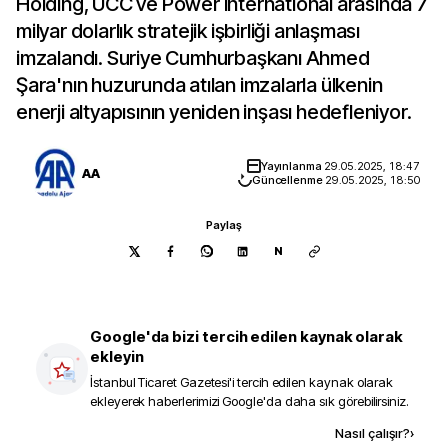
Holding, UCC ve Power International arasında 7
milyar dolarlık stratejik işbirliği anlaşması
imzalandı. Suriye Cumhurbaşkanı Ahmed
Şara'nın huzurunda atılan imzalarla ülkenin
enerji altyapısının yeniden inşası hedefleniyor.
Yayınlanma
29.05.2025, 18:47
AA
Güncellenme
29.05.2025, 18:50
Paylaş
N
Google'da bizi tercih edilen kaynak olarak
ekleyin
İstanbul Ticaret Gazetesi
'i tercih edilen kaynak olarak
ekleyerek haberlerimizi Google'da daha sık görebilirsiniz.
Kaynak ekle
Nasıl çalışır?
›