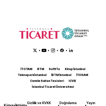
•
•
•
•
İTOTAM
BTM
SoftITo
Kitap İstanbul
Teknopark İstanbul
İDTM İstanbul
İTOSAM
Cemile Sultan Tesisleri
ICVB
İstanbul Ticaret Üniversitesi
Gizlilik ve KVKK
Doğrulama
Yayın
Künye
•
İletişim
•
•
•