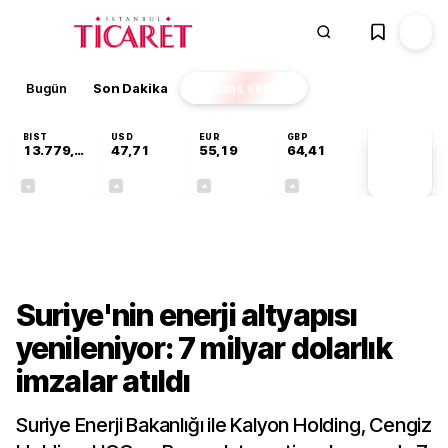
Bugün
Son Dakika
Finans
EKSTRA
BIST
USD
EUR
GBP
13.779,39
47,71
55,19
64,41
PİYASA
VERİLERİ
-0,14%
+0,18%
+0,32%
+0,38%
Ekonomi
Suriye'nin enerji altyapısı
yenileniyor: 7 milyar dolarlık
imzalar atıldı
Suriye Enerji Bakanlığı ile Kalyon Holding, Cengiz