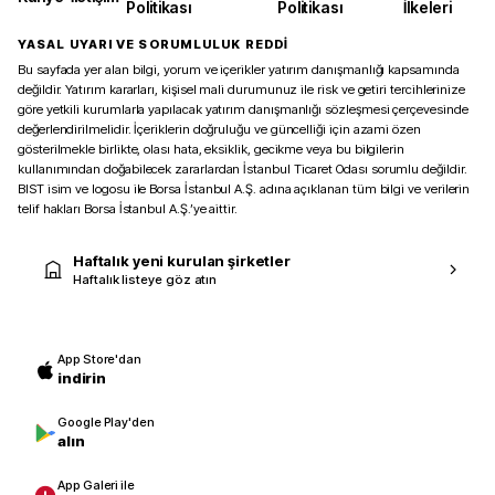
Politikası
Politikası
İlkeleri
YASAL UYARI VE SORUMLULUK REDDİ
Bu sayfada yer alan bilgi, yorum ve içerikler yatırım danışmanlığı kapsamında
değildir. Yatırım kararları, kişisel mali durumunuz ile risk ve getiri tercihlerinize
göre yetkili kurumlarla yapılacak yatırım danışmanlığı sözleşmesi çerçevesinde
değerlendirilmelidir. İçeriklerin doğruluğu ve güncelliği için azami özen
gösterilmekle birlikte, olası hata, eksiklik, gecikme veya bu bilgilerin
kullanımından doğabilecek zararlardan İstanbul Ticaret Odası sorumlu değildir.
BIST isim ve logosu ile Borsa İstanbul A.Ş. adına açıklanan tüm bilgi ve verilerin
telif hakları Borsa İstanbul A.Ş.’ye aittir.
Haftalık yeni kurulan şirketler
Haftalık listeye göz atın
App Store'dan
indirin
Google Play'den
alın
App Galeri ile