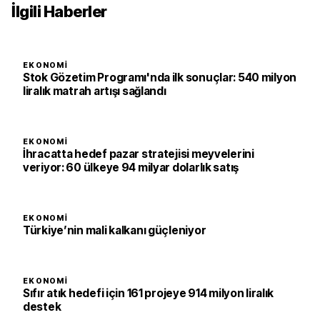
İlgili Haberler
EKONOMI
Stok Gözetim Programı'nda ilk sonuçlar: 540 milyon
liralık matrah artışı sağlandı
EKONOMI
İhracatta hedef pazar stratejisi meyvelerini
veriyor: 60 ülkeye 94 milyar dolarlık satış
EKONOMI
Türkiye’nin mali kalkanı güçleniyor
EKONOMI
Sıfır atık hedefi için 161 projeye 914 milyon liralık
destek