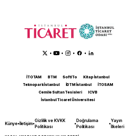
•
•
•
•
İTOTAM
BTM
SoftITo
Kitap İstanbul
Teknopark İstanbul
İDTM İstanbul
İTOSAM
Cemile Sultan Tesisleri
ICVB
İstanbul Ticaret Üniversitesi
Gizlilik ve KVKK
Doğrulama
Yayın
Künye
•
İletişim
•
•
•
Politikası
Politikası
İlkeleri