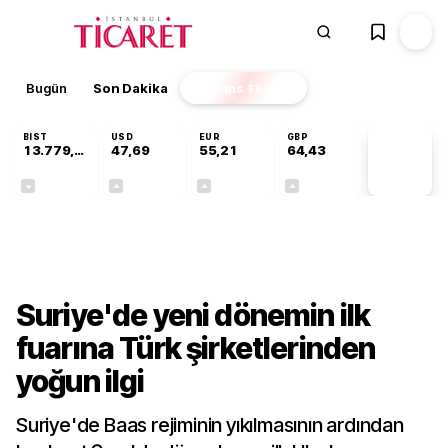
Bugün
Son Dakika
Finans
EKSTRA
BIST
USD
EUR
GBP
13.779,39
47,69
55,21
64,43
PİYASA
VERİLERİ
-0,14%
+0,14%
+0,36%
+0,41%
Dünya
Suriye'de yeni dönemin ilk
fuarına Türk şirketlerinden
yoğun ilgi
Suriye'de Baas rejiminin yıkılmasının ardından