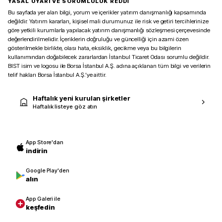
YASAL UYARI VE SORUMLULUK REDDİ
Bu sayfada yer alan bilgi, yorum ve içerikler yatırım danışmanlığı kapsamında
değildir. Yatırım kararları, kişisel mali durumunuz ile risk ve getiri tercihlerinize
göre yetkili kurumlarla yapılacak yatırım danışmanlığı sözleşmesi çerçevesinde
değerlendirilmelidir. İçeriklerin doğruluğu ve güncelliği için azami özen
gösterilmekle birlikte, olası hata, eksiklik, gecikme veya bu bilgilerin
kullanımından doğabilecek zararlardan İstanbul Ticaret Odası sorumlu değildir.
BIST isim ve logosu ile Borsa İstanbul A.Ş. adına açıklanan tüm bilgi ve verilerin
telif hakları Borsa İstanbul A.Ş.’ye aittir.
Haftalık yeni kurulan şirketler
Haftalık listeye göz atın
App Store'dan
indirin
Google Play'den
alın
App Galeri ile
keşfedin