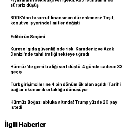
Piyasaların beklediği veri geldi: ABD istihdamında
sürpriz düşüş
BDDK’dan tasarruf finansman düzenlemesi: Taşıt,
konut ve iş yerinde limitler değişti
Editörün Seçimi
Küresel gıda güvenliğinde risk: Karadeniz ve Azak
Denizi'nde tahıl trafiği sekteye uğradı
Hürmüz’de gemi trafiği sert düştü: 4 günde sadece 33
geçiş
Türk girişimcilerine 4 bin dönümlük alan açıldı! Tarihi
bağlar ekonomik ortaklığa dönüşüyor
Hürmüz Boğazı abluka altında! Trump yüzde 20 pay
istedi
İlgili Haberler