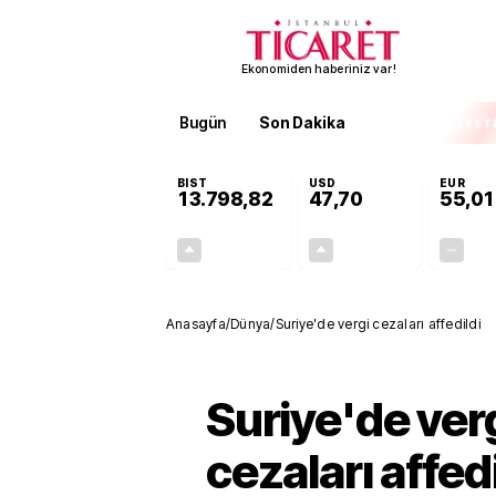
Ekonomiden haberiniz var!
Bugün
Son Dakika
Finans
EKST
BIST
USD
EUR
13.798,82
47,70
55,01
+0,70%
+0,17%
95,68
0,08
Anasayfa
/
Dünya
/
Suriye'de vergi cezaları affedildi
Suriye'de ver
cezaları affedi