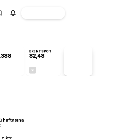
ÜYE
CANLI BORSA
Girişi
BRENTSPOT
.388
82,48
PİYASA
VERİLERİ
-0,61%
-0,36%
+0,00
-0,30
lü haftasına
t
 çıktı: