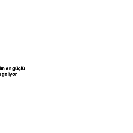
lın en güçlü
u geliyor