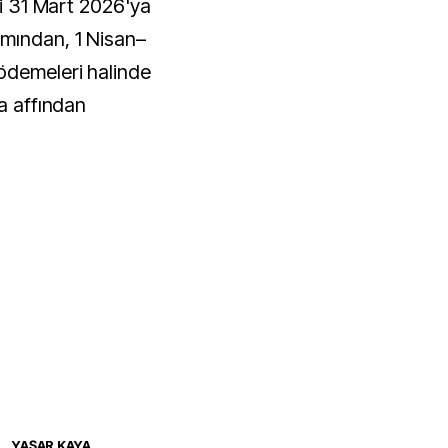
ni 31 Mart 2026'ya
mından, 1 Nisan–
ödemeleri halinde
za affından
YAŞAR KAYA