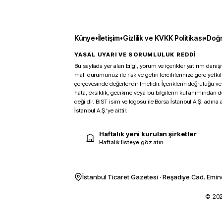
Künye
•
İletişim
•
Gizlilik ve KVKK Politikası
•
Doğr
YASAL UYARI VE SORUMLULUK REDDİ
Bu sayfada yer alan bilgi, yorum ve içerikler yatırım danışm
mali durumunuz ile risk ve getiri tercihlerinize göre yetk
çerçevesinde değerlendirilmelidir. İçeriklerin doğruluğu ve
hata, eksiklik, gecikme veya bu bilgilerin kullanımından 
değildir. BIST isim ve logosu ile Borsa İstanbul A.Ş. adına a
İstanbul A.Ş.’ye aittir.
Haftalık yeni kurulan şirketler
Haftalık listeye göz atın
İstanbul Ticaret Gazetesi · Reşadiye Cad. Emin
© 2026