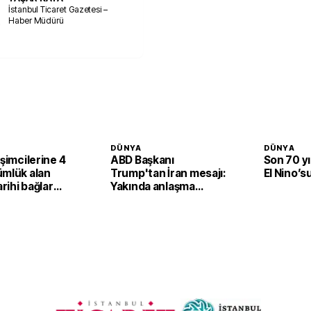
İstanbul Ticaret Gazetesi –
Haber Müdürü
DÜNYA
DÜNYA
işimcilerine 4
ABD Başkanı
Son 70 yı
ümlük alan
Trump'tan İran mesajı:
El Nino’s
arihi bağlar
Yakında anlaşma
k ortaklığa
sağlanabilir
yor