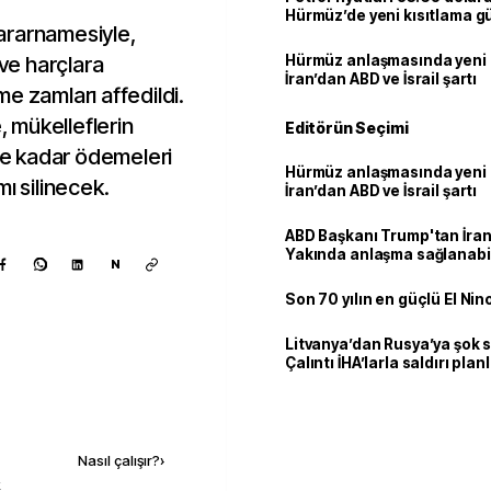
Hürmüz’de yeni kısıtlama 
ararnamesiyle,
 ve harçlara
Hürmüz anlaşmasında yeni
İran’dan ABD ve İsrail şartı
e zamları affedildi.
 mükelleflerin
Editörün Seçimi
ine kadar ödemeleri
Hürmüz anlaşmasında yeni
ı silinecek.
İran’dan ABD ve İsrail şartı
ABD Başkanı Trump'tan İran
Yakında anlaşma sağlanabil
N
Son 70 yılın en güçlü El Nin
Litvanya’dan Rusya’ya şok 
Çalıntı İHA’larla saldırı plan
Kaynak ekle
Nasıl çalışır?
›
k