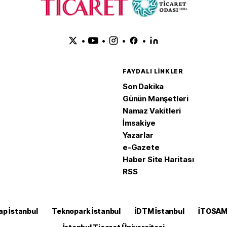
•
•
•
•
FAYDALI LINKLER
Son Dakika
Günün Manşetleri
Namaz Vakitleri
İmsakiye
Yazarlar
e-Gazete
Haber Site Haritası
RSS
ap İstanbul
Teknopark İstanbul
İDTM İstanbul
İTOSA