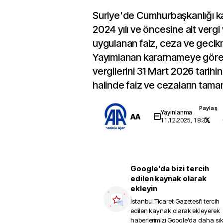
Suriye'de Cumhurbaşkanlığı k
2024 yılı ve öncesine ait vergi
uygulanan faiz, ceza ve gecikm
Yayımlanan kararnameye göre,
vergilerini 31 Mart 2026 tarih
halinde faiz ve cezaların tamam
Paylaş
Yayınlanma
AA
11.12.2025, 18:37
Google'da bizi tercih
edilen kaynak olarak
ekleyin
İstanbul Ticaret Gazetesi
'i tercih
edilen kaynak olarak ekleyerek
haberlerimizi Google'da daha sı