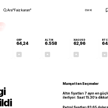
Ara
"
Faiz kararı
"
Ctrl K
RA
GBP
ALTIN
XAGUSD
BTC
64,24
6.558
62,96
64
+0,00%
+0,10%
+1,00%
+2,37%
0,00
0,06
65,19
1,46
Manşetten Seçmeler
gi
Altın fiyatları 7 ayın en güç
ilerliyor: Saat 15.30’a dikka
ldi
Petrol fiyatları 83.65 dolara