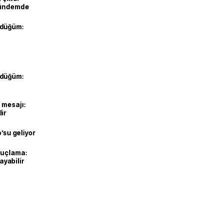
gündemde
 düğüm:
 düğüm:
 mesajı:
ir
o’su geliyor
suçlama:
layabilir