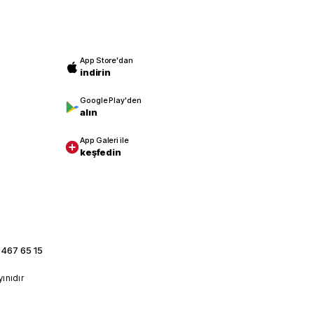
App Store'dan
indirin
Google Play'den
alın
App Galeri ile
keşfedin
 467 65 15
yınıdır