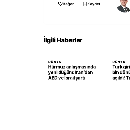
Beğen
Kaydet
İlgili Haberler
DÜNYA
DÜNYA
Hürmüz anlaşmasında
Türk gir
yeni düğüm: İran’dan
bin dön
ABD ve İsrail şartı
açıldı! T
ekonomi
dönüşü