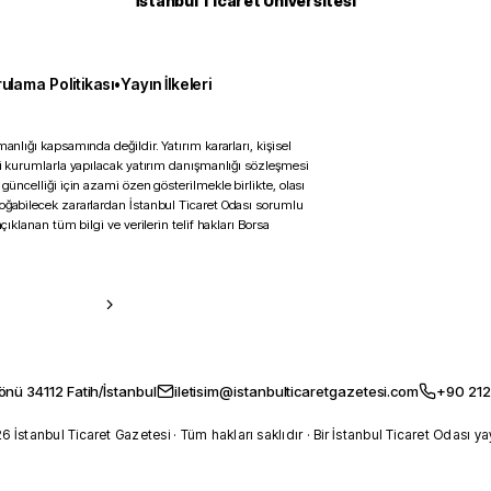
İstanbul Ticaret Üniversitesi
ulama Politikası
•
Yayın İlkeleri
anlığı kapsamında değildir. Yatırım kararları, kişisel
ili kurumlarla yapılacak yatırım danışmanlığı sözleşmesi
 güncelliği için azami özen gösterilmekle birlikte, olası
doğabilecek zararlardan İstanbul Ticaret Odası sorumlu
çıklanan tüm bilgi ve verilerin telif hakları Borsa
önü 34112 Fatih/İstanbul
iletisim@istanbulticaretgazetesi.com
+90 212
 İstanbul Ticaret Gazetesi · Tüm hakları saklıdır · Bir İstanbul Ticaret Odası ya