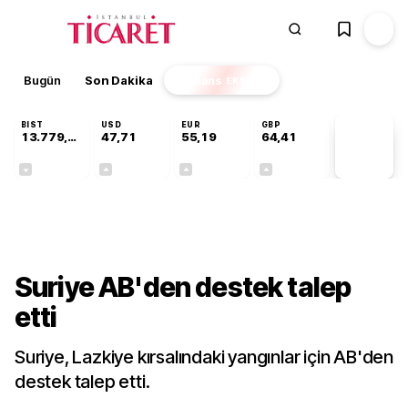
Bugün
Son Dakika
Finans
EKSTRA
BIST
USD
EUR
GBP
13.779,39
47,71
55,19
64,41
PİYASA
VERİLERİ
-0,14%
+0,18%
+0,32%
+0,38%
Dünya
Suriye AB'den destek talep
etti
Suriye, Lazkiye kırsalındaki yangınlar için AB'den
destek talep etti.