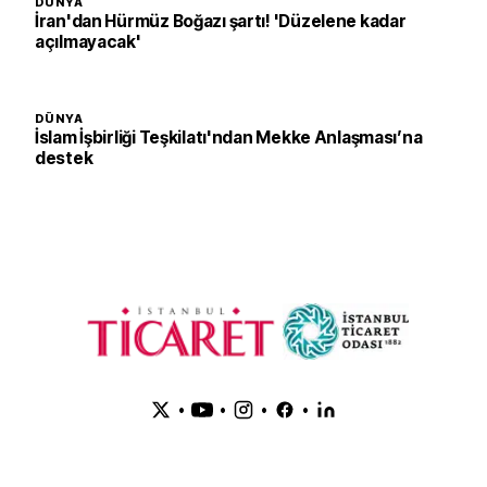
DÜNYA
İran'dan Hürmüz Boğazı şartı! 'Düzelene kadar
açılmayacak'
DÜNYA
İslam İşbirliği Teşkilatı'ndan Mekke Anlaşması’na
destek
•
•
•
•