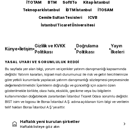
İTOTAM
BTM
SoftITo
Kitap İstanbul
Teknopark İstanbul
İDTM İstanbul
İTOSAM
Cemile Sultan Tesisleri
ICVB
İstanbul Ticaret Üniversitesi
Gizlilik ve KVKK
Doğrulama
Yayın
Künye
•
İletişim
•
•
•
Politikası
Politikası
İlkeleri
YASAL UYARI VE SORUMLULUK REDDİ
Bu sayfada yer alan bilgi, yorum ve içerikler yatırım danışmanlığı kapsamında
değildir. Yatırım kararları, kişisel mali durumunuz ile risk ve getiri tercihlerinize
göre yetkili kurumlarla yapılacak yatırım danışmanlığı sözleşmesi çerçevesinde
değerlendirilmelidir. İçeriklerin doğruluğu ve güncelliği için azami özen
gösterilmekle birlikte, olası hata, eksiklik, gecikme veya bu bilgilerin
kullanımından doğabilecek zararlardan İstanbul Ticaret Odası sorumlu değildir.
BIST isim ve logosu ile Borsa İstanbul A.Ş. adına açıklanan tüm bilgi ve verilerin
telif hakları Borsa İstanbul A.Ş.’ye aittir.
Haftalık yeni kurulan şirketler
Haftalık listeye göz atın