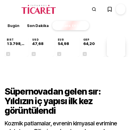
Bugün
Son Dakika
Finans
EKSTRA
BIST
USD
EUR
GBP
13.798,82
47,68
54,98
64,20
PİYASA
VERİLERİ
+0,70%
+0,11%
-0,05%
+0,03%
Teknoloji
Süpernovadan gelen sır:
Yıldızın iç yapısı ilk kez
görüntülendi
Kozmik patlamalar, evrenin kimyasal evrimine