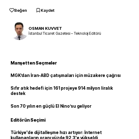
Beğen
Kaydet
OSMAN KUVVET
İstanbul Ticaret Gazetesi – Teknoloji Editörü
Manşetten Seçmeler
MGK’dan İran-ABD çatışmaları için müzakere çağrısı
Sıfır atık hedefi için 161 projeye 914 milyon liralık
destek
Son 70 yılın en güçlü El Nino’su geliyor
Editörün Seçimi
Türkiye'de dijitalleşme hızı artıyor: İnternet
kullananların oranı yüzde 92,3'e yükseldi