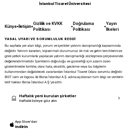
İstanbul Ticaret Üniversitesi
Gizlilik ve KVKK
Doğrulama
Yayın
Künye
•
İletişim
•
•
•
Politikası
Politikası
İlkeleri
YASAL UYARI VE SORUMLULUK REDDİ
Bu sayfada yer alan bilgi, yorum ve içerikler yatırım danışmanlığı kapsamında
değildir. Yatırım kararları, kişisel mali durumunuz ile risk ve getiri tercihlerinize
göre yetkili kurumlarla yapılacak yatırım danışmanlığı sözleşmesi çerçevesinde
değerlendirilmelidir. İçeriklerin doğruluğu ve güncelliği için azami özen
gösterilmekle birlikte, olası hata, eksiklik, gecikme veya bu bilgilerin
kullanımından doğabilecek zararlardan İstanbul Ticaret Odası sorumlu değildir.
BIST isim ve logosu ile Borsa İstanbul A.Ş. adına açıklanan tüm bilgi ve verilerin
telif hakları Borsa İstanbul A.Ş.’ye aittir.
Haftalık yeni kurulan şirketler
Haftalık listeye göz atın
App Store'dan
indirin