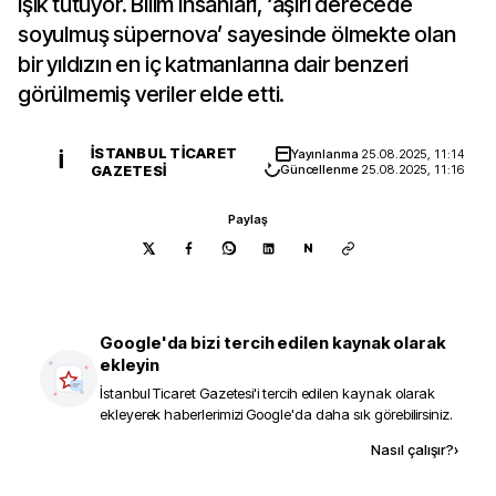
ışık tutuyor. Bilim insanları, ‘aşırı derecede
soyulmuş süpernova’ sayesinde ölmekte olan
bir yıldızın en iç katmanlarına dair benzeri
görülmemiş veriler elde etti.
İSTANBUL TICARET
Yayınlanma
25.08.2025, 11:14
İ
GAZETESI
Güncellenme
25.08.2025, 11:16
Paylaş
N
Google'da bizi tercih edilen kaynak olarak
ekleyin
İstanbul Ticaret Gazetesi
'i tercih edilen kaynak olarak
ekleyerek haberlerimizi Google'da daha sık görebilirsiniz.
Kaynak ekle
Nasıl çalışır?
›