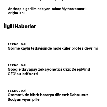
Anthropic geriliminde yeni adım: Mythos’a sınırlı
erişim izni
İlgili Haberler
TEKNOLOJI
Görme kaybı tedavisinde moleküler protez devrimi
TEKNOLOJI
Google’da yapay zeka yönetici krizi: DeepMind
CEO'su istifa etti
TEKNOLOJI
Otomotivde hibrit batarya dönemi: Daha ucuz
Sodyum-iyon piller