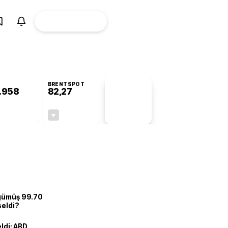
ÜYE
CANLI BORSA
Girişi
BRENTSPOT
.958
82,27
PİYASA
VERİLERİ
+0,28%
-0,62%
+0,00
-0,51
 gümüş 99.70
seldi?
eldi: ABD