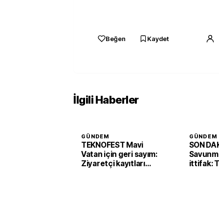
Beğen
Kaydet
İlgili Haberler
GÜNDEM
GÜNDEM
TEKNOFEST Mavi
SON DAK
Vatan için geri sayım:
Savunma
Ziyaretçi kayıtları
ittifak:
başladı
Arabist
'Mekke 
imzaladı