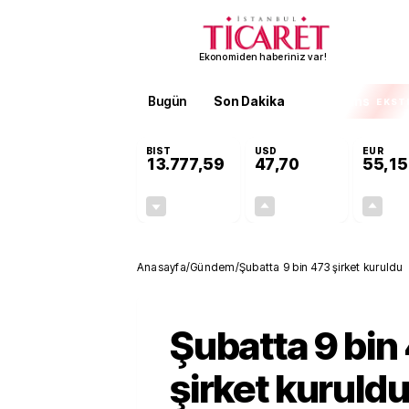
Ekonomiden haberiniz var!
Bugün
Son Dakika
Finans
EKST
BIST
USD
EUR
13.777,59
47,70
55,15
-0,15%
+0,17%
-21,22
0,08
Anasayfa
/
Gündem
/
Şubatta 9 bin 473 şirket kuruldu
Şubatta 9 bin
şirket kuruld