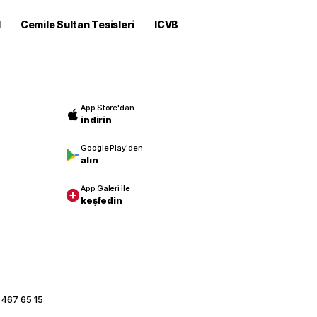
M
Cemile Sultan Tesisleri
ICVB
App Store'dan
indirin
Google Play'den
alın
App Galeri ile
keşfedin
 467 65 15