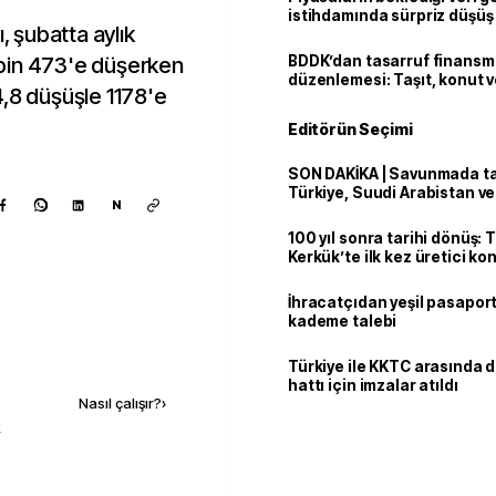
istihdamında sürpriz düşüş
, şubatta aylık
bin 473'e düşerken
BDDK’dan tasarruf finans
düzenlemesi: Taşıt, konut v
4,8 düşüşle 1178'e
limitler değişti
Editörün Seçimi
SON DAKİKA | Savunmada tari
Türkiye, Suudi Arabistan v
N
'Mekke Anlaşması'nı imzala
100 yıl sonra tarihi dönüş: 
Kerkük’te ilk kez üretici k
İhracatçıdan yeşil pasaport
kademe talebi
Kaynak ekle
Türkiye ile KKTC arasında 
hattı için imzalar atıldı
Nasıl çalışır?
›
k