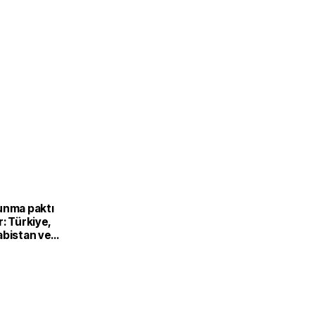
unma paktı
: Türkiye,
abistan ve
’dan ortak