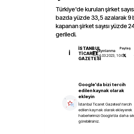
Türkiye'de kurulan şirket sayısı
bazda yüzde 33,5 azalarak 9 
kapanan şirket sayısı yüzde 2
geriledi.
İSTANBUL
Paylaş
Yayınlanma
İ
TICARET
24.03.2023, 10:04
GAZETESI
Google'da bizi tercih
edilen kaynak olarak
ekleyin
İstanbul Ticaret Gazetesi
'i tercih
edilen kaynak olarak ekleyerek
haberlerimizi Google'da daha sı
görebilirsiniz.