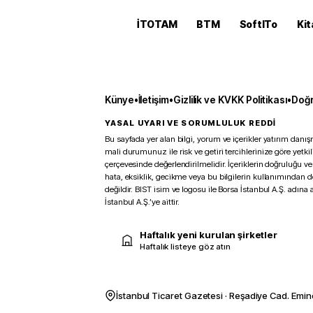
İTOTAM
BTM
SoftITo
Kit
Künye
•
İletişim
•
Gizlilik ve KVKK Politikası
•
Doğr
YASAL UYARI VE SORUMLULUK REDDİ
Bu sayfada yer alan bilgi, yorum ve içerikler yatırım danışm
mali durumunuz ile risk ve getiri tercihlerinize göre yetk
çerçevesinde değerlendirilmelidir. İçeriklerin doğruluğu ve
hata, eksiklik, gecikme veya bu bilgilerin kullanımından 
değildir. BIST isim ve logosu ile Borsa İstanbul A.Ş. adına a
İstanbul A.Ş.’ye aittir.
Haftalık yeni kurulan şirketler
Haftalık listeye göz atın
İstanbul Ticaret Gazetesi · Reşadiye Cad. Emin