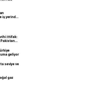
man
e iş yerinde
hi ittifak:
e Pakistan
dı
Türkiye
onuma geliyor
ta seviye ve
doğal gaz