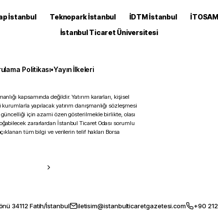
ap İstanbul
Teknopark İstanbul
İDTM İstanbul
İTOSA
İstanbul Ticaret Üniversitesi
ulama Politikası
•
Yayın İlkeleri
anlığı kapsamında değildir. Yatırım kararları, kişisel
ili kurumlarla yapılacak yatırım danışmanlığı sözleşmesi
 güncelliği için azami özen gösterilmekle birlikte, olası
doğabilecek zararlardan İstanbul Ticaret Odası sorumlu
çıklanan tüm bilgi ve verilerin telif hakları Borsa
önü 34112 Fatih/İstanbul
iletisim@istanbulticaretgazetesi.com
+90 212