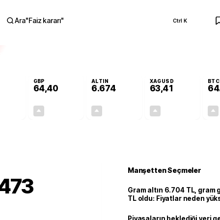
Ara
"
Faiz kararı
"
Ctrl K
RA
GBP
ALTIN
XAGUSD
BTC
64,40
6.674
63,41
64
+0,26%
+0,35%
+2,79%
+3,11%
0,14
0,22
181,30
1,91
Manşetten Seçmeler
 473
Gram altın 6.704 TL, gram
TL oldu: Fiyatlar neden yük
u
Piyasaların beklediği veri g