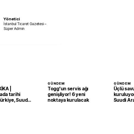
Yönetici
İstanbul Ticaret Gazetesi –
Süper Admin
GÜNDEM
GÜNDEM
İKA |
Togg'un servis ağı
Üçlü sav
da tarihi
genişliyor! 6 yeni
kuruluyor
 Türkiye, Suudi
noktaya kurulacak
Suudi Ar
an ve Pakistan
Pakistan
Anlaşması'nı
adım