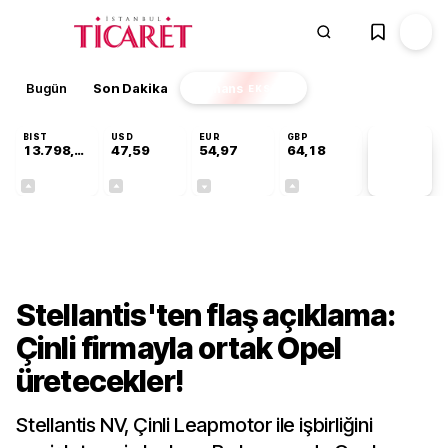
Bugün
Son Dakika
Finans
EKSTRA
BIST
USD
EUR
GBP
13.798,82
47,59
54,97
64,18
PİYASA
VERİLERİ
+0,70%
+0,06%
-0,07%
+0,13%
Teknoloji
Stellantis'ten flaş açıklama:
Çinli firmayla ortak Opel
üretecekler!
Stellantis NV, Çinli Leapmotor ile işbirliğini