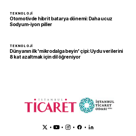
TEKNOLOJI
Otomotivde hibrit batarya dönemi: Daha ucuz
Sodyum-iyon piller
TEKNOLOJI
Dünyanın ilk 'mikrodalga beyin' çipi: Uydu verilerini
8 kat azaltmak için dil öğreniyor
•
•
•
•