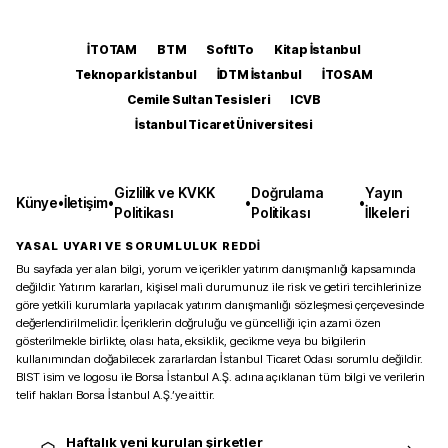
İTOTAM
BTM
SoftITo
Kitap İstanbul
Teknopark İstanbul
İDTM İstanbul
İTOSAM
Cemile Sultan Tesisleri
ICVB
İstanbul Ticaret Üniversitesi
Gizlilik ve KVKK
Doğrulama
Yayın
Künye
•
İletişim
•
•
•
Politikası
Politikası
İlkeleri
YASAL UYARI VE SORUMLULUK REDDİ
Bu sayfada yer alan bilgi, yorum ve içerikler yatırım danışmanlığı kapsamında
değildir. Yatırım kararları, kişisel mali durumunuz ile risk ve getiri tercihlerinize
göre yetkili kurumlarla yapılacak yatırım danışmanlığı sözleşmesi çerçevesinde
değerlendirilmelidir. İçeriklerin doğruluğu ve güncelliği için azami özen
gösterilmekle birlikte, olası hata, eksiklik, gecikme veya bu bilgilerin
kullanımından doğabilecek zararlardan İstanbul Ticaret Odası sorumlu değildir.
BIST isim ve logosu ile Borsa İstanbul A.Ş. adına açıklanan tüm bilgi ve verilerin
telif hakları Borsa İstanbul A.Ş.’ye aittir.
Haftalık yeni kurulan şirketler