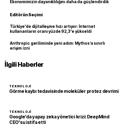
Ekonomimizin dayanıklılığını daha da güçlendirdik
Editörün Seçimi
Türkiye'de dijitalleşme hızı artıyor: İnternet
kullananların oranı yüzde 92,3'e yükseldi
Anthropic geriliminde yeni adım: Mythos’a sınırlı
erişim izni
İlgili Haberler
TEKNOLOJI
Görme kaybı tedavisinde moleküler protez devrimi
TEKNOLOJI
Google’da yapay zeka yönetici krizi: DeepMind
CEO'su istifa etti