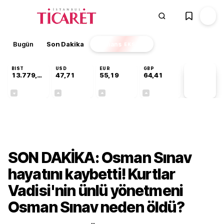
Bugün
Son Dakika
Finans
EKSTRA
BIST
USD
EUR
GBP
13.779,39
47,71
55,19
64,41
PİYASA
VERİLERİ
-0,14%
+0,18%
+0,32%
+0,38%
Kültür-Sanat
SON DAKİKA: Osman Sınav
hayatını kaybetti! Kurtlar
Vadisi'nin ünlü yönetmeni
Osman Sınav neden öldü?