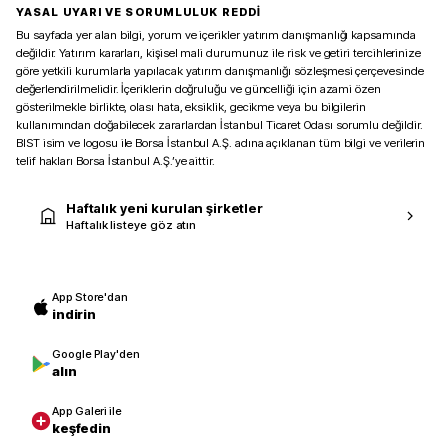
YASAL UYARI VE SORUMLULUK REDDİ
Bu sayfada yer alan bilgi, yorum ve içerikler yatırım danışmanlığı kapsamında
değildir. Yatırım kararları, kişisel mali durumunuz ile risk ve getiri tercihlerinize
göre yetkili kurumlarla yapılacak yatırım danışmanlığı sözleşmesi çerçevesinde
değerlendirilmelidir. İçeriklerin doğruluğu ve güncelliği için azami özen
gösterilmekle birlikte, olası hata, eksiklik, gecikme veya bu bilgilerin
kullanımından doğabilecek zararlardan İstanbul Ticaret Odası sorumlu değildir.
BIST isim ve logosu ile Borsa İstanbul A.Ş. adına açıklanan tüm bilgi ve verilerin
telif hakları Borsa İstanbul A.Ş.’ye aittir.
Haftalık yeni kurulan şirketler
Haftalık listeye göz atın
App Store'dan
indirin
Google Play'den
alın
App Galeri ile
keşfedin