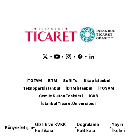
•
•
•
•
İTOTAM
BTM
SoftITo
Kitap İstanbul
Teknopark İstanbul
İDTM İstanbul
İTOSAM
Cemile Sultan Tesisleri
ICVB
İstanbul Ticaret Üniversitesi
Gizlilik ve KVKK
Doğrulama
Yayın
Künye
•
İletişim
•
•
•
Politikası
Politikası
İlkeleri