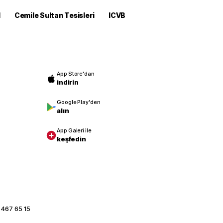
M
Cemile Sultan Tesisleri
ICVB
App Store'dan
indirin
Google Play'den
alın
App Galeri ile
keşfedin
 467 65 15