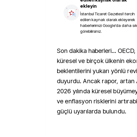
ekleyin
İstanbul Ticaret Gazetesi
'i tercih
edilen kaynak olarak ekleyerek
haberlerimizi Google'da daha sı
görebilirsiniz.
Son dakika haberleri...
OECD, 2
küresel ve birçok ülkenin e
beklentilerini yukarı yönlü revi
duyurdu. Ancak rapor, artan A
2026 yılında küresel büyümey
ve enflasyon risklerini artır
güçlü uyarılarda bulundu.