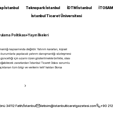
ap İstanbul
Teknopark İstanbul
İDTM İstanbul
İTOSA
İstanbul Ticaret Üniversitesi
ulama Politikası
•
Yayın İlkeleri
anlığı kapsamında değildir. Yatırım kararları, kişisel
ili kurumlarla yapılacak yatırım danışmanlığı sözleşmesi
 güncelliği için azami özen gösterilmekle birlikte, olası
doğabilecek zararlardan İstanbul Ticaret Odası sorumlu
çıklanan tüm bilgi ve verilerin telif hakları Borsa
önü 34112 Fatih/İstanbul
iletisim@istanbulticaretgazetesi.com
+90 212