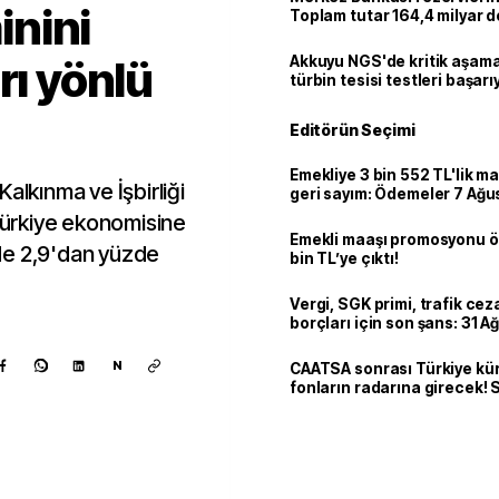
nini
Toplam tutar 164,4 milyar d
rı yönlü
Akkuyu NGS'de kritik aşama:
türbin tesisi testleri başarı
tamamlandı
Editörün Seçimi
Emekliye 3 bin 552 TL'lik ma
alkınma ve İşbirliği
geri sayım: Ödemeler 7 Ağu
 Türkiye ekonomisine
Emekli maaşı promosyonu ö
de 2,9'dan yüzde
bin TL’ye çıktı!
Vergi, SGK primi, trafik ce
borçları için son şans: 31 A
bitiyor
N
CAATSA sonrası Türkiye kü
fonların radarına girecek
finansa yeni eşik