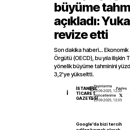
büyüme tahmi
açıkladı: Yuka
revize etti
Son dakika haberi... Ekonomik K
Örgütü (OECD), bu yıla ilişkin
yönelik büyüme tahminini yüz
3,2'ye yükseltti.
Yayınlanma
İSTANBUL
Paylaş
23.09.2025, 12:33
İ
TICARET
Güncellenme
GAZETESI
23.09.2025, 12:35
Google'da bizi tercih
edilen kaynak olarak