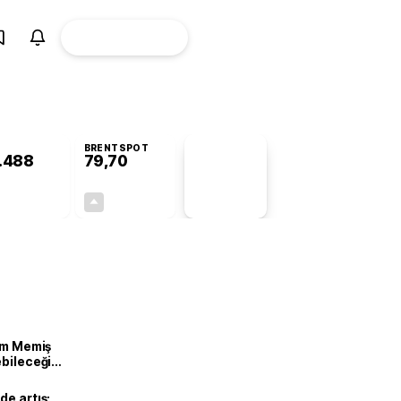
ÜYE
CANLI BORSA
Girişi
BRENTSPOT
.488
79,70
PİYASA
VERİLERİ
+0,45%
+1,00%
+0,00
0,79
lam Memiş
ebileceği
var
de artış: