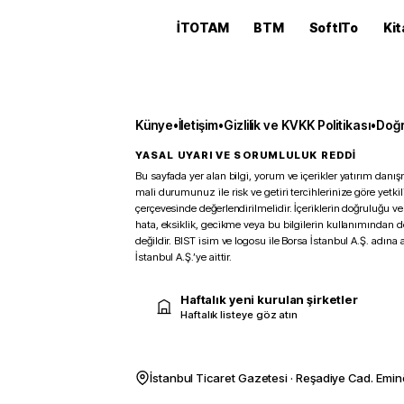
İTOTAM
BTM
SoftITo
Kit
Künye
•
İletişim
•
Gizlilik ve KVKK Politikası
•
Doğr
YASAL UYARI VE SORUMLULUK REDDİ
Bu sayfada yer alan bilgi, yorum ve içerikler yatırım danışm
mali durumunuz ile risk ve getiri tercihlerinize göre yetk
çerçevesinde değerlendirilmelidir. İçeriklerin doğruluğu ve
hata, eksiklik, gecikme veya bu bilgilerin kullanımından 
değildir. BIST isim ve logosu ile Borsa İstanbul A.Ş. adına a
İstanbul A.Ş.’ye aittir.
Haftalık yeni kurulan şirketler
Haftalık listeye göz atın
İstanbul Ticaret Gazetesi · Reşadiye Cad. Emin