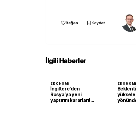
Beğen
Kaydet
İlgili Haberler
EKONOMI
EKONOM
İngiltere’den
Beklenti
Rusya’ya yeni
yüksele
yaptırım kararları!
yönünde
Nadir metaller de
Bölgesi
kapsama alındı
peraken
hazirand