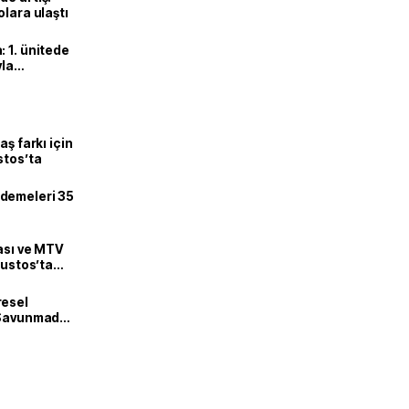
olara ulaştı
 1. ünitede
yla
aş farkı için
stos’ta
demeleri 35
zası ve MTV
ğustos’ta
resel
! Savunmadan