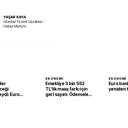
YAŞAR KAYA
İstanbul Ticaret Gazetesi –
Haber Müdürü
I
EKONOMI
EKONOMI
ler
Emekliye 3 bin 552
Euro ban
ceği
TL'lik maaş farkı için
yeniden 
ydi: Euro
geri sayım: Ödemeler
'nde
7 Ağustos’ta
de satışlar
a geriledi