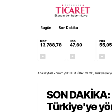
Ekonomiden haberiniz var!
Bugün
Son Dakika
Finans
EKST
BIST
USD
EUR
13.788,78
47,60
55,05
+0,63%
+0,06%
85,65
0,03
Anasayfa
/
Ekonomi
/
SON DAKİKA: OECD, Türkiye'ye yö
revize etti
SON DAKİKA:
Türkiye'ye yö