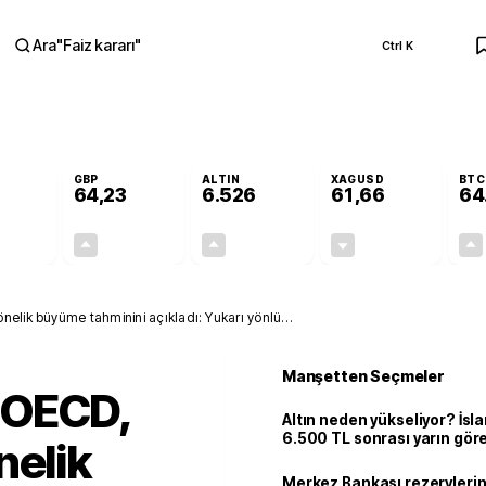
Ara
"
Faiz kararı
"
Ctrl K
RA
GBP
ALTIN
XAGUSD
BTC
64,23
6.526
61,66
64
+0,08%
+0,20%
+0,46%
-0,61%
0,04
0,13
29,74
-0,38
nelik büyüme tahminini açıkladı: Yukarı yönlü
Manşetten Seçmeler
 OECD,
Altın neden yükseliyor? İs
6.500 TL sonrası yarın gör
nelik
seviyeyi açıkladı: 2 ihtimal 
Merkez Bankası rezervlerin