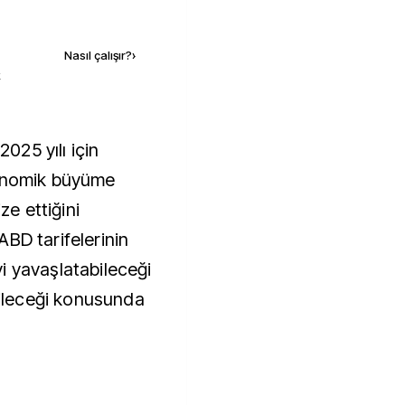
Kaynak ekle
Nasıl çalışır?
›
k
025 yılı için
konomik büyüme
ze ettiğini
BD tarifelerinin
i yavaşlatabileceği
abileceği konusunda