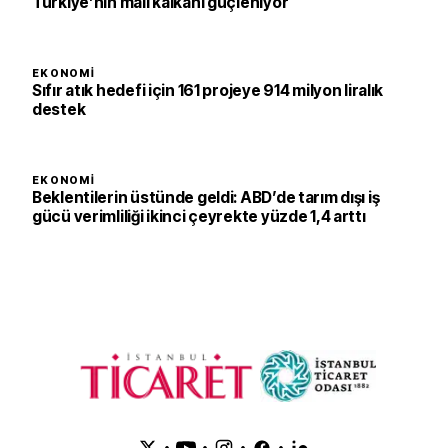
Türkiye’nin mali kalkanı güçleniyor
EKONOMI
Sıfır atık hedefi için 161 projeye 914 milyon liralık
destek
EKONOMI
Beklentilerin üstünde geldi: ABD’de tarım dışı iş
gücü verimliliği ikinci çeyrekte yüzde 1,4 arttı
•
•
•
•