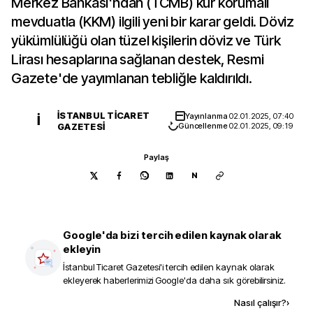
Merkez Bankası'ndan (TCMB) kur korumalı
mevduatla (KKM) ilgili yeni bir karar geldi. Döviz
yükümlülüğü olan tüzel kişilerin döviz ve Türk
Lirası hesaplarına sağlanan destek, Resmi
Gazete'de yayımlanan tebliğle kaldırıldı.
İSTANBUL TICARET
Yayınlanma
02.01.2025, 07:40
İ
GAZETESI
Güncellenme
02.01.2025, 09:19
Paylaş
N
Google'da bizi tercih edilen kaynak olarak
ekleyin
İstanbul Ticaret Gazetesi
'i tercih edilen kaynak olarak
ekleyerek haberlerimizi Google'da daha sık görebilirsiniz.
Kaynak ekle
Nasıl çalışır?
›