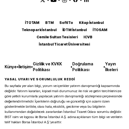
İTOTAM
BTM
SoftITo
Kitap İstanbul
Teknopark İstanbul
İDTM İstanbul
İTOSAM
Cemile Sultan Tesisleri
ICVB
İstanbul Ticaret Üniversitesi
Gizlilik ve KVKK
Doğrulama
Yayın
Künye
•
İletişim
•
•
•
Politikası
Politikası
İlkeleri
YASAL UYARI VE SORUMLULUK REDDİ
Bu sayfada yer alan bilgi, yorum ve içerikler yatırım danışmanlığı kapsamında
değildir. Yatırım kararları, kişisel mali durumunuz ile risk ve getiri tercihlerinize
göre yetkili kurumlarla yapılacak yatırım danışmanlığı sözleşmesi çerçevesinde
değerlendirilmelidir. İçeriklerin doğruluğu ve güncelliği için azami özen
gösterilmekle birlikte, olası hata, eksiklik, gecikme veya bu bilgilerin
kullanımından doğabilecek zararlardan İstanbul Ticaret Odası sorumlu değildir.
BIST isim ve logosu ile Borsa İstanbul A.Ş. adına açıklanan tüm bilgi ve verilerin
telif hakları Borsa İstanbul A.Ş.’ye aittir.