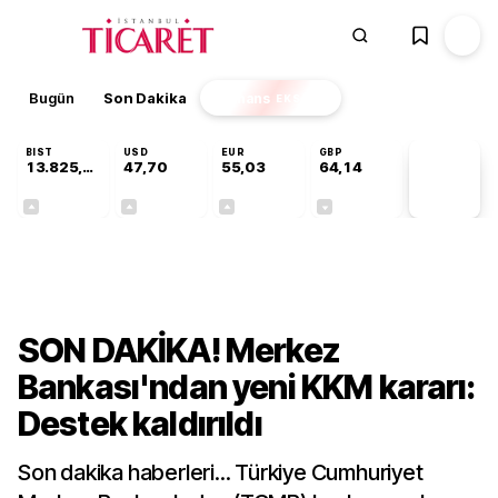
Bugün
Son Dakika
Finans
EKSTRA
BIST
USD
EUR
GBP
13.825,88
47,70
55,03
64,14
PİYASA
VERİLERİ
+0,20%
+0,17%
+0,03%
-0,05%
Ekonomi
SON DAKİKA! Merkez
Bankası'ndan yeni KKM kararı:
Destek kaldırıldı
Son dakika haberleri... Türkiye Cumhuriyet