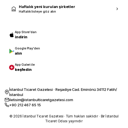
Haftalık yeni kurulan şirketler
Haftalık listeye göz atın
App Store'dan
indirin
Google Play'den
alın
App Galeri ile
keşfedin
İstanbul Ticaret Gazetesi · Reşadiye Cad. Eminönü 34112 Fatih/
İstanbul
iletisim@istanbulticaretgazetesi.com
+90 212 467 65 15
© 2026 İstanbul Ticaret Gazetesi · Tüm hakları saklıdır · Bir İstanbul
Ticaret Odası yayınıdır