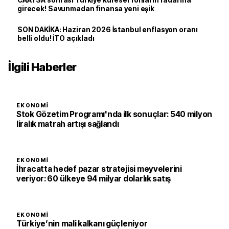
CAATSA sonrası Türkiye küresel fonların radarına
girecek! Savunmadan finansa yeni eşik
SON DAKİKA: Haziran 2026 İstanbul enflasyon oranı
belli oldu! İTO açıkladı
İlgili Haberler
EKONOMI
Stok Gözetim Programı'nda ilk sonuçlar: 540 milyon
liralık matrah artışı sağlandı
EKONOMI
İhracatta hedef pazar stratejisi meyvelerini
veriyor: 60 ülkeye 94 milyar dolarlık satış
EKONOMI
Türkiye’nin mali kalkanı güçleniyor