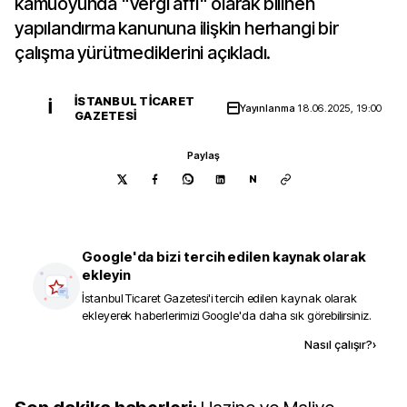
kamuoyunda "vergi affı" olarak bilinen
yapılandırma kanununa ilişkin herhangi bir
çalışma yürütmediklerini açıkladı.
İSTANBUL TICARET
İ
Yayınlanma
18.06.2025, 19:00
GAZETESI
Paylaş
N
Google'da bizi tercih edilen kaynak olarak
ekleyin
İstanbul Ticaret Gazetesi
'i tercih edilen kaynak olarak
ekleyerek haberlerimizi Google'da daha sık görebilirsiniz.
Kaynak ekle
Nasıl çalışır?
›