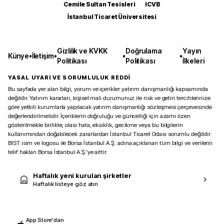
Cemile Sultan Tesisleri
ICVB
İstanbul Ticaret Üniversitesi
Gizlilik ve KVKK
Doğrulama
Yayın
Künye
•
İletişim
•
•
•
Politikası
Politikası
İlkeleri
YASAL UYARI VE SORUMLULUK REDDİ
Bu sayfada yer alan bilgi, yorum ve içerikler yatırım danışmanlığı kapsamında
değildir. Yatırım kararları, kişisel mali durumunuz ile risk ve getiri tercihlerinize
göre yetkili kurumlarla yapılacak yatırım danışmanlığı sözleşmesi çerçevesinde
değerlendirilmelidir. İçeriklerin doğruluğu ve güncelliği için azami özen
gösterilmekle birlikte, olası hata, eksiklik, gecikme veya bu bilgilerin
kullanımından doğabilecek zararlardan İstanbul Ticaret Odası sorumlu değildir.
BIST isim ve logosu ile Borsa İstanbul A.Ş. adına açıklanan tüm bilgi ve verilerin
telif hakları Borsa İstanbul A.Ş.’ye aittir.
Haftalık yeni kurulan şirketler
Haftalık listeye göz atın
App Store'dan