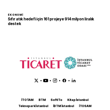
EKONOMI
Sıfır atık hedefi için 161 projeye 914 milyon liralık
destek
•
•
•
•
İTOTAM
BTM
SoftITo
Kitap İstanbul
Teknopark İstanbul
İDTM İstanbul
İTOSAM