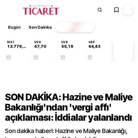
Bugün
Son Dakika
Finans
EKSTRA
BIST
USD
EUR
GBP
13.779,39
47,70
55,19
64,43
PİYASA
VERİLERİ
-0,14%
+0,15%
+0,33%
+0,40%
Ekonomi
SON DAKİKA: Hazine ve Maliye
Bakanlığı'ndan 'vergi affı'
açıklaması: İddialar yalanlandı
Son dakika haberi: Hazine ve Maliye Bakanlığı,