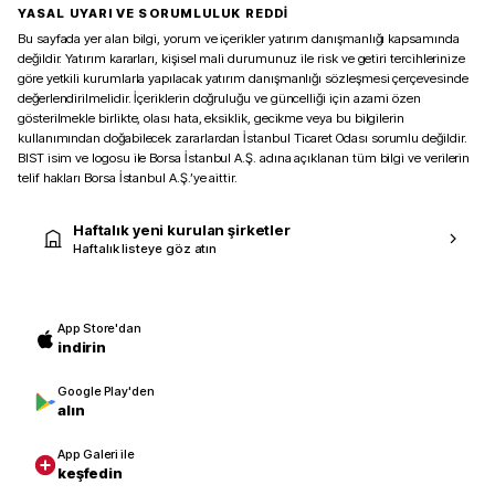
YASAL UYARI VE SORUMLULUK REDDİ
Bu sayfada yer alan bilgi, yorum ve içerikler yatırım danışmanlığı kapsamında
değildir. Yatırım kararları, kişisel mali durumunuz ile risk ve getiri tercihlerinize
göre yetkili kurumlarla yapılacak yatırım danışmanlığı sözleşmesi çerçevesinde
değerlendirilmelidir. İçeriklerin doğruluğu ve güncelliği için azami özen
gösterilmekle birlikte, olası hata, eksiklik, gecikme veya bu bilgilerin
kullanımından doğabilecek zararlardan İstanbul Ticaret Odası sorumlu değildir.
BIST isim ve logosu ile Borsa İstanbul A.Ş. adına açıklanan tüm bilgi ve verilerin
telif hakları Borsa İstanbul A.Ş.’ye aittir.
Haftalık yeni kurulan şirketler
Haftalık listeye göz atın
App Store'dan
indirin
Google Play'den
alın
App Galeri ile
keşfedin