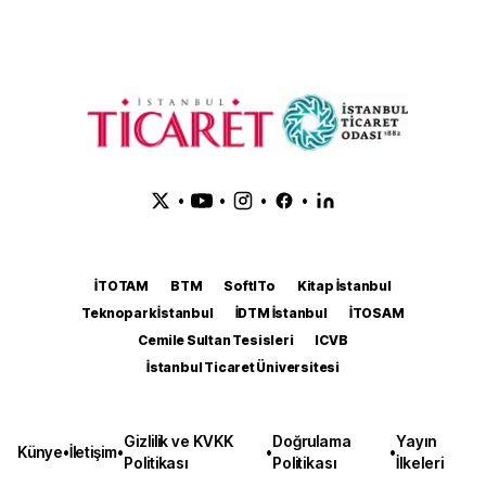
•
•
•
•
İTOTAM
BTM
SoftITo
Kitap İstanbul
Teknopark İstanbul
İDTM İstanbul
İTOSAM
Cemile Sultan Tesisleri
ICVB
İstanbul Ticaret Üniversitesi
Gizlilik ve KVKK
Doğrulama
Yayın
Künye
•
İletişim
•
•
•
Politikası
Politikası
İlkeleri