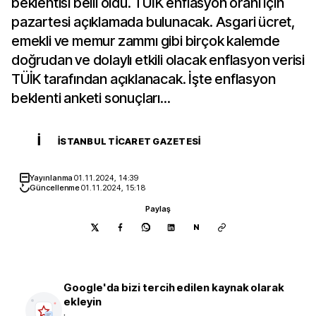
beklentisi belli oldu. TÜİK enflasyon oranı için
pazartesi açıklamada bulunacak. Asgari ücret,
emekli ve memur zammı gibi birçok kalemde
doğrudan ve dolaylı etkili olacak enflasyon verisi
TÜİK tarafından açıklanacak. İşte enflasyon
beklenti anketi sonuçları...
İ
İSTANBUL TICARET GAZETESI
Yayınlanma
01.11.2024, 14:39
Güncellenme
01.11.2024, 15:18
Paylaş
N
Google'da bizi tercih edilen kaynak olarak
ekleyin