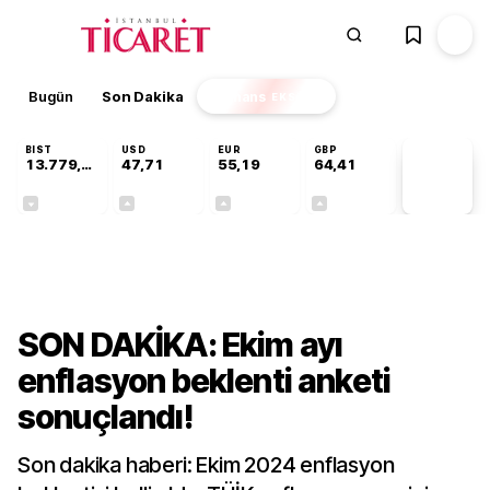
Bugün
Son Dakika
Finans
EKSTRA
BIST
USD
EUR
GBP
13.779,39
47,71
55,19
64,41
PİYASA
VERİLERİ
-0,14%
+0,18%
+0,32%
+0,38%
Ekonomi
SON DAKİKA: Ekim ayı
enflasyon beklenti anketi
sonuçlandı!
Son dakika haberi: Ekim 2024 enflasyon