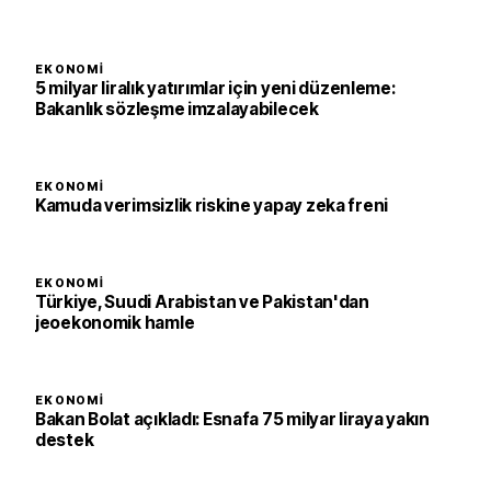
EKONOMI
5 milyar liralık yatırımlar için yeni düzenleme:
Bakanlık sözleşme imzalayabilecek
EKONOMI
Kamuda verimsizlik riskine yapay zeka freni
EKONOMI
Türkiye, Suudi Arabistan ve Pakistan'dan
jeoekonomik hamle
EKONOMI
Bakan Bolat açıkladı: Esnafa 75 milyar liraya yakın
destek