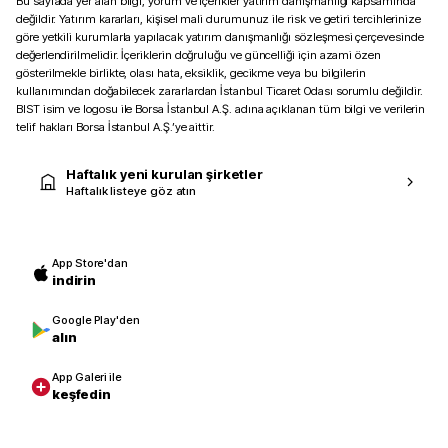
Bu sayfada yer alan bilgi, yorum ve içerikler yatırım danışmanlığı kapsamında
değildir. Yatırım kararları, kişisel mali durumunuz ile risk ve getiri tercihlerinize
göre yetkili kurumlarla yapılacak yatırım danışmanlığı sözleşmesi çerçevesinde
değerlendirilmelidir. İçeriklerin doğruluğu ve güncelliği için azami özen
gösterilmekle birlikte, olası hata, eksiklik, gecikme veya bu bilgilerin
kullanımından doğabilecek zararlardan İstanbul Ticaret Odası sorumlu değildir.
BIST isim ve logosu ile Borsa İstanbul A.Ş. adına açıklanan tüm bilgi ve verilerin
telif hakları Borsa İstanbul A.Ş.’ye aittir.
Haftalık yeni kurulan şirketler
Haftalık listeye göz atın
App Store'dan
indirin
Google Play'den
alın
App Galeri ile
keşfedin