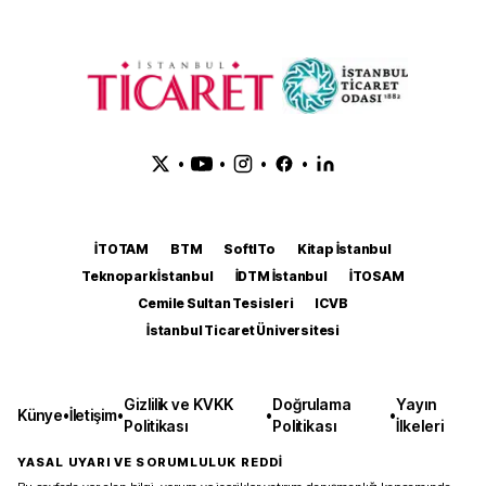
•
•
•
•
İTOTAM
BTM
SoftITo
Kitap İstanbul
Teknopark İstanbul
İDTM İstanbul
İTOSAM
Cemile Sultan Tesisleri
ICVB
İstanbul Ticaret Üniversitesi
Gizlilik ve KVKK
Doğrulama
Yayın
Künye
•
İletişim
•
•
•
Politikası
Politikası
İlkeleri
YASAL UYARI VE SORUMLULUK REDDİ