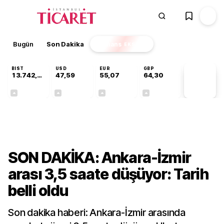
Bugün
Son Dakika
Finans
EKSTRA
BIST
USD
EUR
GBP
13.742,64
47,59
55,07
64,30
PİYASA
VERİLERİ
+0,29%
+0,06%
+0,10%
+0,32%
Ekonomi
SON DAKİKA: Ankara-İzmir
arası 3,5 saate düşüyor: Tarih
belli oldu
Son dakika haberi: Ankara-İzmir arasında