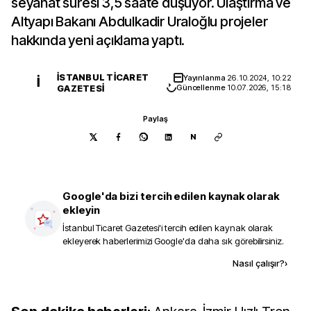
seyahat süresi 3,5 saate düşüyor. Ulaştırma ve
Altyapı Bakanı Abdulkadir Uraloğlu projeler
hakkında yeni açıklama yaptı.
İSTANBUL TICARET
Yayınlanma
26.10.2024, 10:22
İ
GAZETESI
Güncellenme
10.07.2026, 15:18
Paylaş
N
Google'da bizi tercih edilen kaynak olarak
ekleyin
İstanbul Ticaret Gazetesi
'i tercih edilen kaynak olarak
ekleyerek haberlerimizi Google'da daha sık görebilirsiniz.
Kaynak ekle
Nasıl çalışır?
›