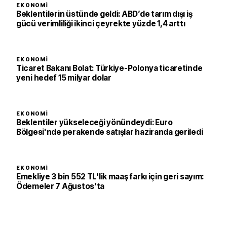
EKONOMI
Beklentilerin üstünde geldi: ABD’de tarım dışı iş
gücü verimliliği ikinci çeyrekte yüzde 1,4 arttı
EKONOMI
Ticaret Bakanı Bolat: Türkiye-Polonya ticaretinde
yeni hedef 15 milyar dolar
EKONOMI
Beklentiler yükseleceği yönündeydi: Euro
Bölgesi'nde perakende satışlar haziranda geriledi
EKONOMI
Emekliye 3 bin 552 TL'lik maaş farkı için geri sayım:
Ödemeler 7 Ağustos’ta