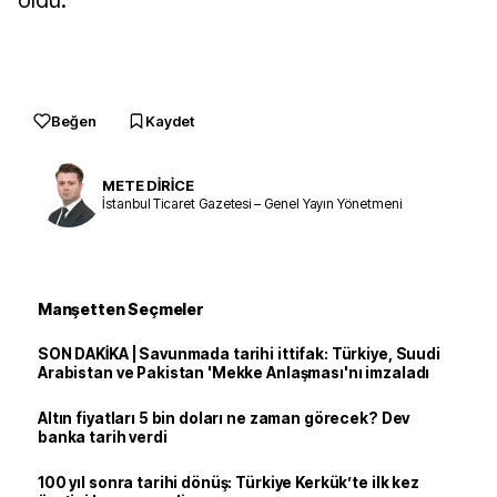
oldu.
Beğen
Kaydet
METE DİRİCE
İstanbul Ticaret Gazetesi – Genel Yayın Yönetmeni
Manşetten Seçmeler
SON DAKİKA | Savunmada tarihi ittifak: Türkiye, Suudi
Arabistan ve Pakistan 'Mekke Anlaşması'nı imzaladı
Altın fiyatları 5 bin doları ne zaman görecek? Dev
banka tarih verdi
100 yıl sonra tarihi dönüş: Türkiye Kerkük’te ilk kez