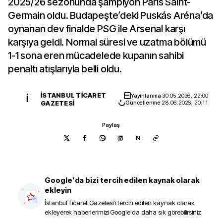
2025/26 sezonunda şampiyon Paris Saint-
Germain oldu. Budapeşte’deki Puskás Aréna’da
oynanan dev finalde PSG ile Arsenal karşı
karşıya geldi. Normal süresi ve uzatma bölümü
1-1 sona eren mücadelede kupanın sahibi
penaltı atışlarıyla belli oldu.
İSTANBUL TICARET
Yayınlanma
30.05.2026, 22:00
İ
GAZETESI
Güncellenme
28.06.2026, 20:11
Paylaş
N
Google'da bizi tercih edilen kaynak olarak
ekleyin
İstanbul Ticaret Gazetesi
'i tercih edilen kaynak olarak
ekleyerek haberlerimizi Google'da daha sık görebilirsiniz.