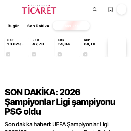
Bugün
Son Dakika
Finans
EKSTRA
BIST
USD
EUR
GBP
13.829,08
47,70
55,04
64,18
PİYASA
VERİLERİ
+0,22%
+0,17%
+0,05%
+0,01%
Gündem
SON DAKİKA: 2026
Şampiyonlar Ligi şampiyonu
PSG oldu
Son dakika haberi: UEFA Şampiyonlar Ligi