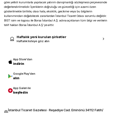
göre yetkili kurumlarla yapılacak yatırım danışmanlığı sözleşmesi çerçevesinde
değerlendirilmelidir. İçeriklerin doğruluğu ve güncelliği için azami özen
gösterilmekle birlikte, olası hata, eksiklik, gecikme veya bu bilgilerin
kullanımından doğabilecek zararlardan İstanbul Ticaret Odası sorumlu değildir.
BIST isim ve logosu ile Borsa İstanbul A.Ş. adına açıklanan tüm bilgi ve verilerin
telif hakları Borsa İstanbul A.Ş.’ye aittir.
Haftalık yeni kurulan şirketler
Haftalık listeye göz atın
App Store'dan
indirin
Google Play'den
alın
App Galeri ile
keşfedin
İstanbul Ticaret Gazetesi · Reşadiye Cad. Eminönü 34112 Fatih/