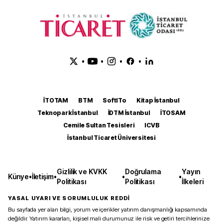
•
•
•
•
İTOTAM
BTM
SoftITo
Kitap İstanbul
Teknopark İstanbul
İDTM İstanbul
İTOSAM
Cemile Sultan Tesisleri
ICVB
İstanbul Ticaret Üniversitesi
Gizlilik ve KVKK
Doğrulama
Yayın
Künye
•
İletişim
•
•
•
Politikası
Politikası
İlkeleri
YASAL UYARI VE SORUMLULUK REDDİ
Bu sayfada yer alan bilgi, yorum ve içerikler yatırım danışmanlığı kapsamında
değildir. Yatırım kararları, kişisel mali durumunuz ile risk ve getiri tercihlerinize