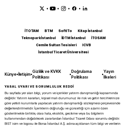
•
•
•
•
İTOTAM
BTM
SoftITo
Kitap İstanbul
Teknopark İstanbul
İDTM İstanbul
İTOSAM
Cemile Sultan Tesisleri
ICVB
İstanbul Ticaret Üniversitesi
Gizlilik ve KVKK
Doğrulama
Yayın
Künye
•
İletişim
•
•
•
Politikası
Politikası
İlkeleri
YASAL UYARI VE SORUMLULUK REDDİ
Bu sayfada yer alan bilgi, yorum ve içerikler yatırım danışmanlığı kapsamında
değildir. Yatırım kararları, kişisel mali durumunuz ile risk ve getiri tercihlerinize
göre yetkili kurumlarla yapılacak yatırım danışmanlığı sözleşmesi çerçevesinde
değerlendirilmelidir. İçeriklerin doğruluğu ve güncelliği için azami özen
gösterilmekle birlikte, olası hata, eksiklik, gecikme veya bu bilgilerin
kullanımından doğabilecek zararlardan İstanbul Ticaret Odası sorumlu değildir.
BIST isim ve logosu ile Borsa İstanbul A.Ş. adına açıklanan tüm bilgi ve verilerin