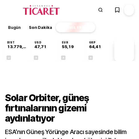
Bugün
Son Dakika
Finans
EKSTRA
BIST
USD
EUR
GBP
13.779,39
47,71
55,19
64,41
PİYASA
VERİLERİ
-0,14%
+0,18%
+0,32%
+0,38%
Teknoloji
Solar Orbiter, güneş
fırtınalarının gizemi
aydınlatıyor
ESA’nın Güneş Yörünge Aracı sayesinde bilim