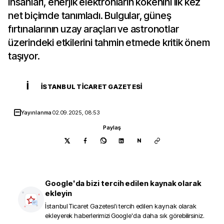
insanları, enerjik elektronların kökenini ilk kez
net biçimde tanımladı. Bulgular, güneş
fırtınalarının uzay araçları ve astronotlar
üzerindeki etkilerini tahmin etmede kritik önem
taşıyor.
İ
İSTANBUL TICARET GAZETESI
Yayınlanma
02.09.2025, 08:53
Paylaş
N
Google'da bizi tercih edilen kaynak olarak
ekleyin
İstanbul Ticaret Gazetesi
'i tercih edilen kaynak olarak
ekleyerek haberlerimizi Google'da daha sık görebilirsiniz.