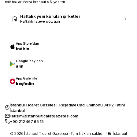
telif hakları Borsa İstanbul A.Ş.’ye aittir.
Haftalık yeni kurulan şirketler
Haftalık listeye göz atın
App Store'dan
indirin
Google Play'den
alın
App Galeri ile
keşfedin
İstanbul Ticaret Gazetesi · Reşadiye Cad. Eminönü 34112 Fatih/
İstanbul
iletisim@istanbulticaretgazetesi.com
+90 212 467 65 15
© 2026 İstanbul Ticaret Gazetesi · Tüm hakları saklıdır · Bir İstanbul