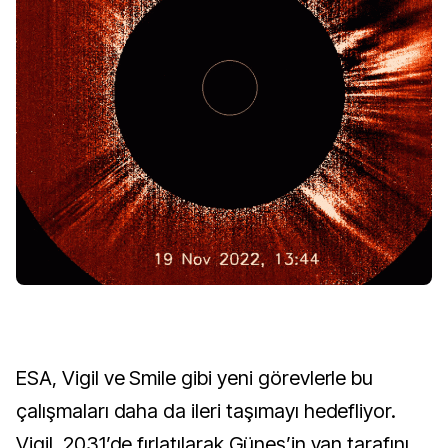
ESA, Vigil ve Smile gibi yeni görevlerle bu 
çalışmaları daha da ileri taşımayı hedefliyor. 
Vigil, 2031’de fırlatılarak Güneş’in yan tarafını 