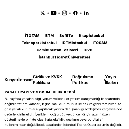
•
•
•
•
İTOTAM
BTM
SoftITo
Kitap İstanbul
Teknopark İstanbul
İDTM İstanbul
İTOSAM
Cemile Sultan Tesisleri
ICVB
İstanbul Ticaret Üniversitesi
Gizlilik ve KVKK
Doğrulama
Yayın
Künye
•
İletişim
•
•
•
Politikası
Politikası
İlkeleri
YASAL UYARI VE SORUMLULUK REDDİ
Bu sayfada yer alan bilgi, yorum ve içerikler yatırım danışmanlığı kapsamında
değildir. Yatırım kararları, kişisel mali durumunuz ile risk ve getiri tercihlerinize
göre yetkili kurumlarla yapılacak yatırım danışmanlığı sözleşmesi çerçevesinde
değerlendirilmelidir. İçeriklerin doğruluğu ve güncelliği için azami özen
gösterilmekle birlikte, olası hata, eksiklik, gecikme veya bu bilgilerin
kullanımından doğabilecek zararlardan İstanbul Ticaret Odası sorumlu değildir.