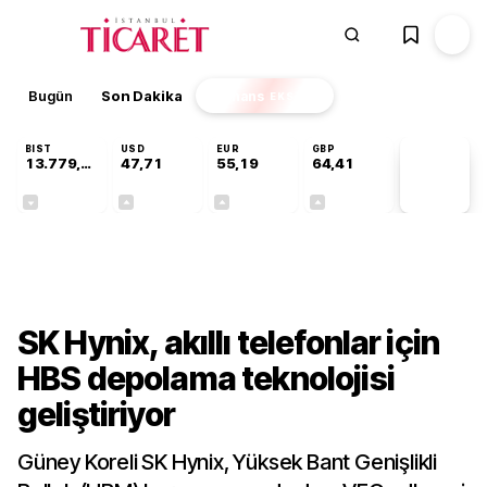
Bugün
Son Dakika
Finans
EKSTRA
BIST
USD
EUR
GBP
13.779,39
47,71
55,19
64,41
PİYASA
VERİLERİ
-0,14%
+0,18%
+0,32%
+0,38%
Teknoloji
SK Hynix, akıllı telefonlar için
HBS depolama teknolojisi
geliştiriyor
Güney Koreli SK Hynix, Yüksek Bant Genişlikli