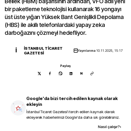
Bellek (HBM) başarısının ardından, VFO adlı yeni
bir paketleme teknolojisi kullanarak 16 yongayı
üst üste yığan Yüksek Bant Genişlikli Depolama
(HBS) ile akıllı telefonlardaki yapay zeka
darboğazını çözmeyi hedefliyor.
İSTANBUL TICARET
İ
Yayınlanma
10.11.2025, 15:17
GAZETESI
Paylaş
N
Google'da bizi tercih edilen kaynak olarak
ekleyin
İstanbul Ticaret Gazetesi
'i tercih edilen kaynak olarak
ekleyerek haberlerimizi Google'da daha sık görebilirsiniz.
Kaynak ekle
Nasıl çalışır?
›