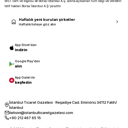
BIST isim ve logosu ile Borsa İstanbul A.Ş. adına açıklanan tüm bilgi ve verilerin
telif hakları Borsa İstanbul A.Ş.’ye aittir.
Haftalık yeni kurulan şirketler
Haftalık listeye göz atın
App Store'dan
indirin
Google Play'den
alın
App Galeri ile
keşfedin
İstanbul Ticaret Gazetesi · Reşadiye Cad. Eminönü 34112 Fatih/
İstanbul
iletisim@istanbulticaretgazetesi.com
+90 212 467 65 15